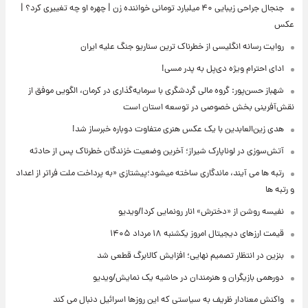
جنجال جراحی زیبایی ۴۰ میلیارد تومانی خواننده زن | چهره او چه تغییری کرد؟ |
عکس
روایت رسانه انگلیسی از خطرناک ترین سناریو جنگ علیه ایران
ادای احترام ویژه دی‌پل به پدر مسی!
شهباز حسن‌پور: گروه مالی گردشگری با سرمایه‌گذاری در کرمان، الگویی موفق از
نقش‌آفرینی بخش خصوصی در توسعه استان است
هدی زین‌العابدین با یک عکس هنری متفاوت دوباره خبرساز شد!
آتش‌سوزی در لوناپارک شیراز؛ آخرین وضعیت خزندگان خطرناک پس از حادثه
رتبه ها می آیند، ماندگاری ساخته میشود؛پیشتازی «به پرداخت ملت فراتر از اعداد
و رتبه ها
نفیسه روشن از «دخترش» انار رونمایی کرد!/ویدیو
قیمت ارزهای دیجیتال امروز یکشنبه ۱۸ مرداد ۱۴۰۵
بنزین در انتظار تصمیم نهایی؛ افزایش کالابرگ قطعی شد
دورهمی بازیگران و هنرمندان در حاشیه یک نمایش/ویدیو
واکنش معنادار ظریف به سیاستی که این روزها اسرائیل دنبال می کند