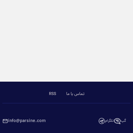
تماس با ما
RSS
info@parsine.com
گپ
تلگرام