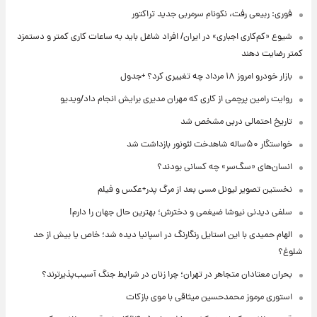
فوری: ربیعی رفت، نکونام سرمربی جدید تراکتور
شیوع «کم‌کاری اجباری» در ایران/ افراد شاغل باید به ساعات کاری کمتر و دستمزد
کمتر رضایت دهند
بازار خودرو امروز ۱۸ مرداد چه تغییری کرد؟ +جدول
روایت رامین پرچمی از کاری که مهران مدیری برایش انجام داد/ویدیو
تاریخ احتمالی دربی مشخص شد
خواستگار ۵۰ساله شاهدخت لئونور بازداشت شد
انسان‌های «سگ‌سر» چه کسانی بودند؟
نخستین تصویر لیونل مسی بعد از مرگ پدر+عکس و فیلم
سلفی دیدنی نیوشا ضیغمی و دخترش؛ بهترین حال جهان را دارم!
الهام حمیدی با این استایل رنگارنگ در اسپانیا دیده شد؛ خاص یا بیش از حد
شلوغ؟
بحران معتادان متجاهر در تهران؛ چرا زنان در شرایط جنگ آسیب‌پذیرترند؟
استوری مرموز محمدحسین میثاقی با موی بازکات