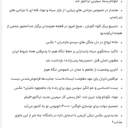
نکونام رسما سرمربی تراکتور شد
هشدار در خصوص جراحی های زیبایی: از بازار سیاه و مواد فله ای تا جراحی های
زیر زمینی
تشییع پیکر کاوه کاویان ، صبح امروز در قطعه هنرمندان برگزار شد/حضور جمعی از
هنرمندان/ویدیو
خانه ارواح در دل جنگل های سرسبز مازندران + عکس
تاکید سخنگوی سپاه پاسداران بر حفظ تنگه هرمز تا پذیرفتن همه شروط ایران
مظنون اصلی قتل «حمیدرضا رجب‌زاده» بازداشت شد
آخرین وضعیت از تفاهم با عمان در خصوص تنگه هرمز
عراقچی:ایران پای عهد مقاومت ایستاده‌است؛ جنایت‌ها فراموش‌شدنی نیست
پست احساسی و غم انگیز سوسن پرور برای زنده یاد ماهچهره خلیلی+ عکس
جواد نکونام وارد تبریز شد؛ آغاز رسمی کار سرمربی جدید تراکتور+فیلم
تصمیم دولت برای نوسازی ناوگان؛ ۴۰۰۰ اتوبوس نو به کشور می‌آید
جدیدترین عکس نیکی کریمی با استایل تازه در باشگاه؛ چه خبر از این بانوی
جذاب؟