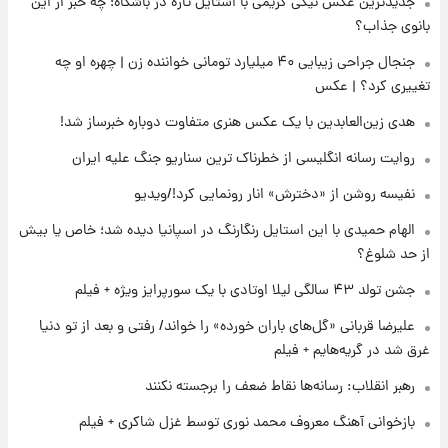
جدیدترین عکس نیکی کریمی با استایل تازه در باشگاه؛ چه خبر از این
بانوی جذاب؟
۲۲ ساعت پیش
ارزش سهام عدالت برای امروز ۱۷ مرداد ۱۴۰۵ +
جنجال جراحی زیبایی ۴۰ میلیارد تومانی خواننده زن | چهره او چه
جدول
تغییری کرد؟ | عکس
هدی زین‌العابدین با یک عکس هنری متفاوت دوباره خبرساز شد!
۲۳ ساعت پیش
لیونل مسی عزادار شد! + جزئیات
روایت رسانه انگلیسی از خطرناک ترین سناریو جنگ علیه ایران
نفیسه روشن از «دخترش» انار رونمایی کرد!/ویدیو
الهام حمیدی با این استایل رنگارنگ در اسپانیا دیده شد؛ خاص یا بیش
از حد شلوغ؟
جشن تولد ۴۳ سالگی لیلا اوتادی با یک سورپرایز ویژه + فیلم
علیرضا قربانی «گل‌های باران خورده» را خواند/ رفتی و بعد از تو دنیا
غرق شد در گریه‌هایم + فیلم
رهبر انقلاب: رسانه‌ها نقاط ضعف را برجسته نکنند
بازخوانی آهنگ معروف محمد نوری توسط غزل شاکری + فیلم