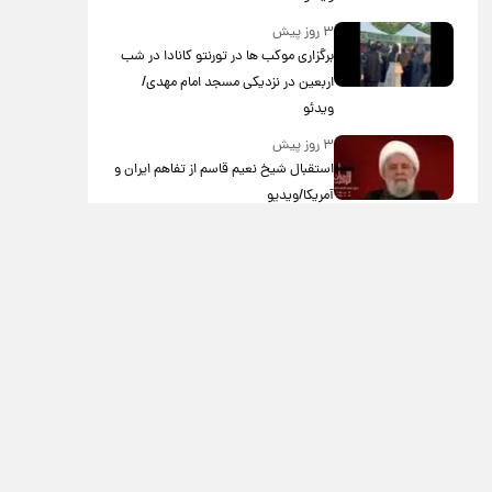
۳ روز پیش
برگزاری موکب ها در تورنتو کانادا در شب
اربعین در نزدیکی مسجد امام مهدی/
ویدئو
۳ روز پیش
استقبال شیخ نعیم قاسم از تفاهم ایران و
آمریکا/ویدیو
۳ روز پیش
پزشکیان: استعفا نخواهم داد
۳ روز پیش
گریه مجری زن صداوسیما به خاطر پولدار
نبودن!/ویدیو
۴ روز پیش
خاطره جالب حدیث میرامینی از سریال
ستایش/ویدیو
۴ روز پیش