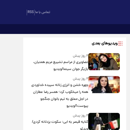
تماس با ما
RSS
ویدیوهای بعدی
۲ روز پیش
تصاویری از مراسم تشییع مریم همتیان،
بازیگر جوان سینما/ویدیو
۲ روز پیش
چهره خشن و انرژی زنانه سپیده خداوردی
همه را میخکوب کرد؛ همسر رضا عطاران
در اجل معلق به تیم بانوان جنگجو
پیوست!/ویدیو
۲ روز پیش
کنایه قیصر به ابی: سکوت بزدلانه کردی/
ویدئو