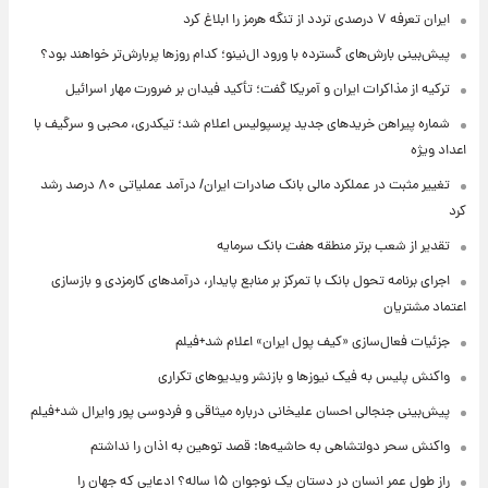
ایران تعرفه ۷ درصدی تردد از تنگه هرمز را ابلاغ کرد
پیش‌بینی بارش‌های گسترده با ورود ال‌نینو؛ کدام روزها پربارش‌تر خواهند بود؟
ترکیه از مذاکرات ایران و آمریکا گفت؛ تأکید فیدان بر ضرورت مهار اسرائیل
شماره پیراهن خریدهای جدید پرسپولیس اعلام شد؛ تیکدری، محبی و سرگیف با
اعداد ویژه
تغییر مثبت در عملکرد مالی بانک صادرات ایران/ درآمد عملیاتی ۸۰ درصد رشد
کرد
تقدیر از شعب برتر منطقه هفت بانک سرمایه
اجرای برنامه تحول بانک با تمرکز بر منابع پایدار، درآمدهای کارمزدی و بازسازی
اعتماد مشتریان
جزئیات فعال‌سازی «کیف پول ایران» اعلام شد+فیلم
واکنش پلیس به فیک نیوزها و بازنشر ویدیوهای تکراری
پیش‌بینی جنجالی احسان علیخانی درباره میثاقی و فردوسی پور وایرال شد+فیلم
واکنش سحر دولتشاهی به حاشیه‌ها: قصد توهین به اذان را نداشتم
راز طول عمر انسان در دستان یک نوجوان ۱۵ ساله؟ ادعایی که جهان را