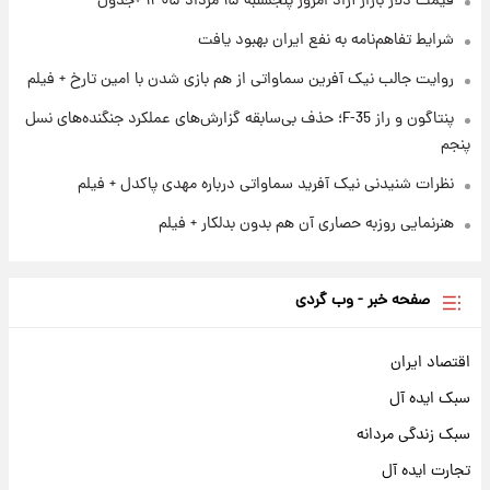
قیمت دلار بازار آزاد امروز پنجشنبه ۱۵ مرداد ۱۴۰۵ +جدول
۱ روز پیش
آغاز طرح جدید فروش مشارکت در تولید سایپا؛
شرایط تفاهم‌نامه به نفع ایران بهبود یافت
نام خودرو، مبلغ پیش پرداخت و زمان تحویل |
سود مشارکت چند درصد است؟
روایت جالب نیک آفرین سماواتی از هم بازی شدن با امین تارخ + فیلم
پنتاگون و راز F-35؛ حذف بی‌سابقه گزارش‌های عملکرد جنگنده‌های نسل
پنجم
نظرات شنیدنی نیک آفرید سماواتی درباره مهدی پاکدل + فیلم
هنرنمایی روزبه حصاری آن هم بدون بدلکار + فیلم
صفحه خبر - وب گردی
اقتصاد ایران
سبک ایده آل
سبک زندگی مردانه
تجارت ایده آل