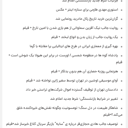
جزئیات شرط جدید بازنشستگی اعلام شد
استوری مهدی طارمی برای ستاره اینتر + عکس
گران‌ترین خرید تاریخ رئال مادرید رونمایی شد
روایت جالب نیک آفرین سماواتی از هم بازی شدن با امین تارخ + فیلم
یک روایت جالب از زبان بدن و انواع لبخند + فیلم
بهره گیری از معماری ایرانی در طرح های ایتالیایی برا مقابله با گرما
پادشاه کوه ها در منظومه شمسی / اورست در برابر این هیولا یک شوخی است +
فیلم
هنرنمایی روزبه حصاری آن هم بدون بدلکار + فیلم
آوای موسیقی اوشین در تهران توسط سفیر ژاپن نواخته شد + فیلم
دادستان تهران از توقیف گسترده اموال شرکت‌های تراستی خبر داد
تغییر در شرایط بازنشستگی؛ شرط جدید اعلام شد
شاهکار طبیعت در دل سنگ؛ تومسونیت چگونه نقش‌های خیره‌کننده خلق
می‌کند؟+فیلم
توصیف جالب هادی حجازی‌فر درباره ی "سایه" بازیگر سریال کلاغ خبرساز شد+فیلم