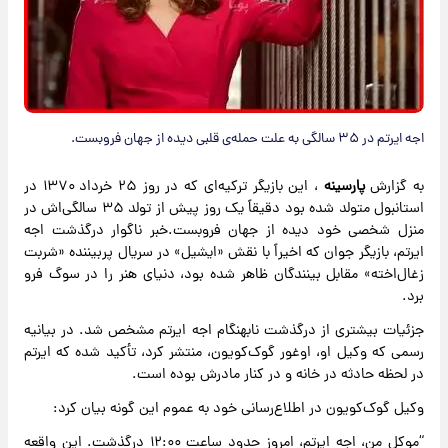
اجه ایرتم در ۳۵ سالگی به علت حمله‌ی قلبی دیده از جهان فروبست.
به گزارش
پارسینه
، این بازیگر ترکیه‌ای که در روز ۲۵ خرداد ۱۳۷۰ در
استانبول متولد شده بود دقیقاً یک روز پیش از تولد ۳۵ سالگی‌اش در
منزل شخصی خود دیده از جهان فروبست.خبر ناگوار درگذشت اجه
ایرتم، بازیگر جوان که اخیراً با نقش «ایشیل» در سریال پربیننده «شربت
زغال‌اخته» مقابل بینندگان ظاهر شده بود، دنیای هنر را در سوگ فرو
برد.
جزئیات بیشتری از درگذشت نابهنگام اجه ایرتم مشخص شد. در بیانیه
رسمی که وکیل او، اوغور گوک‌کویون، منتشر کرد، تأکید شده که ایرتم
در لحظه حادثه در خانه و در کنار مادرش بوده است.
وکیل گوک‌کویون در اطلاع‌رسانی خود به عموم این گونه بیان کرد:
“موکل من، اجه ایرتم، امروز حدود ساعت ۱۲:۰۰ درگذشت. این واقعه