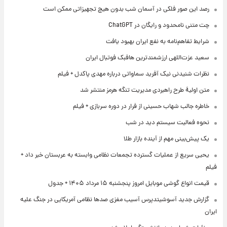
رصد این صور فلکی در آسمان شب بدون هیچ تجهیزاتی ممکن است
چت متنی نامحدود و رایگان در ChatGPT
شرایط تفاهم‌نامه به نفع ایران بهبود یافت
سعید عزت‌اللهی ارزشمندترین هافبک فوتبال ایران
نظرات شنیدنی نیک آفرید سماواتی درباره مهدی پاکدل + فیلم
متن اولیۀ طرح راهبردی مدیریت تنگه هرمز منتشر شد
خاطره جالب شهاب حسینی از فرار در دوره سربازی + فیلم
نحوه فعالیت سیستم دید در شب
یک پیش‌بینی مهم از آینده بازار طلا
یحیی سریع از عملیات گسترده تجمعات نظامی وابسته به عربستان خبر داد +
فیلم
قیمت انواع گوشی موبایل امروز پنجشنبه ۱۵ مرداد ۱۴۰۵ + جدول
گزارش جدید آسوشیتدپرس آسیب مغزی صدها نظامی آمریکایی در جنگ علیه
ایران