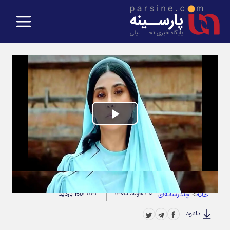
Play
Video
حجم ویدیو: 2.04M
|
مدت زمان ویدیو: 00:00:26
>
چندرسانه‌ای
۲۵ خرداد ۱۴۰۵
۲۱:۴۳
خانه
150 بازدید
دانلود