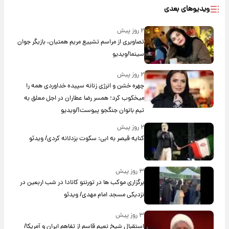
ویدیوهای بعدی
۲ روز پیش
تصاویری از مراسم تشییع مریم همتیان، بازیگر جوان
سینما/ویدیو
۲ روز پیش
چهره خشن و انرژی زنانه سپیده خداوردی همه را
میخکوب کرد؛ همسر رضا عطاران در اجل معلق به
تیم بانوان جنگجو پیوست!/ویدیو
۲ روز پیش
کنایه قیصر به ابی: سکوت بزدلانه کردی/ ویدئو
۳ روز پیش
برگزاری موکب ها در تورنتو کانادا در شب اربعین در
نزدیکی مسجد امام مهدی/ ویدئو
۳ روز پیش
استقبال شیخ نعیم قاسم از تفاهم ایران و آمریکا/