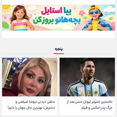
پنجره
نخستین تصویر لیونل مسی بعد از
سلفی دیدنی نیوشا ضیغمی و
مرگ پدر+عکس و فیلم
دخترش؛ بهترین حال جهان را دارم!