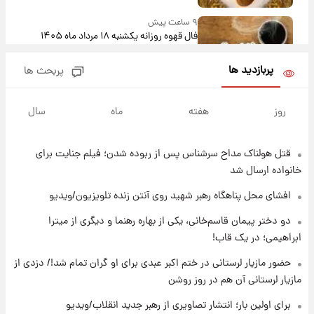
۹ ساعت پیش
فال قهوه روزانه یکشنبه ۱۸ مرداد ماه ۱۴۰۵
پربازدید ها
پربحث ها
۱۰ ساعت پیش
فال روزانه واقعی یکشنبه ۱۸ مرداد ۱۴۰۵
روز
هفته
ماه
سال
قتل هولناک مداح سرشناس پس از ربوده شدن؛ فیلم جنایت برای
۱۷ ساعت پیش
ارزش سهام عدالت برای امروز ۱۷ مرداد ۱۴۰۵ +
خانواده ارسال شد
جدول
افشای محل پناهگاه‌ رهبر شهید روی آنتن زنده تلویزیون/ویدیو
۱۸ ساعت پیش
دو دختر پیمان قاسم‌خانی، یکی از بهاره رهنما و دیگری از میترا
لیونل مسی عزادار شد! + جزئیات
ابراهیمی؛ در یک قاب!
حضور مازیار لرستانی در ختم اکبر عبدی برای او گران تمام شد!/ دزدی از
مازیار لرستانی آن هم در روز روشن
۲۱ ساعت پیش
لحظه برخورد رعد و برق به ساختمان مرکز تجارت
برای اولین بار؛ انتشار تصاویری از رهبر جدید انقلاب/ویدیو
جهانی در آمریکا + فیلم