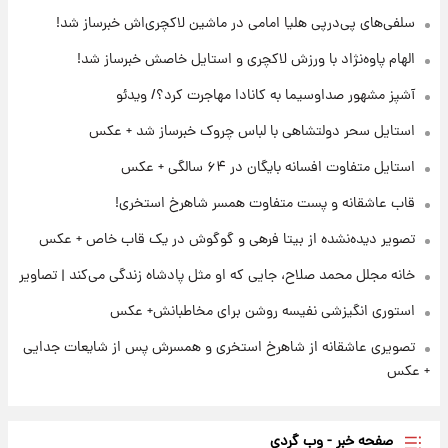
سلفی‌های پی‌درپی هلیا امامی در ماشین لاکچری‌اش خبرساز شد!
۲۱ ساعت پیش
الهام پاوه‌نژاد با ورزش لاکچری و استایل خاصش خبرساز شد!
برای اولین بار؛ انتشار تصاویری از رهبر جدید
انقلاب/ویدیو
آشپز مشهور صداوسیما به کانادا مهاجرت کرد؟/ ویدئو
استایل سحر دولتشاهی با لباس چروک خبرساز شد + عکس
۲۱ ساعت پیش
تصاویر عمامه بستن به شیوه خاتمی/ویدیو
استایل متفاوت افسانه بایگان در ۶۴ سالگی + عکس
قاب عاشقانه و پست متفاوت همسر شاهرخ استخری!
تصویر دیده‌نشده از بیتا فرهی و گوگوش در یک قاب خاص + عکس
خانه مجلل محمد صلاح، جایی که او مثل پادشاه زندگی می‌کند | تصاویر
استوری انگیزشی نفیسه روشن برای مخاطبانش+ عکس
تصویری عاشقانه از شاهرخ استخری و همسرش پس از شایعات جدایی
+ عکس
صفحه خبر - وب گردی