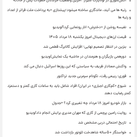
آتش‌سوزی در لوناپارک شیراز؛ آخرین وضعیت خزندگان خطرناک پس از حادثه
رتبه ها می آیند، ماندگاری ساخته میشود؛پیشتازی «به پرداخت ملت فراتر از اعداد
و رتبه ها
نفیسه روشن از «دخترش» انار رونمایی کرد!/ویدیو
قیمت ارزهای دیجیتال امروز یکشنبه ۱۸ مرداد ۱۴۰۵
بنزین در انتظار تصمیم نهایی؛ افزایش کالابرگ قطعی شد
دورهمی بازیگران و هنرمندان در حاشیه یک نمایش/ویدیو
واکنش معنادار ظریف به سیاستی که این روزها اسرائیل دنبال می کند
فوری: ربیعی رفت، نکونام سرمربی جدید تراکتور
شیوع «کم‌کاری اجباری» در ایران/ افراد شاغل باید به ساعات کاری کمتر و دستمزد
کمتر رضایت دهند
بازار خودرو امروز ۱۸ مرداد چه تغییری کرد؟ +جدول
روایت رامین پرچمی از کاری که مهران مدیری برایش انجام داد/ویدیو
تاریخ احتمالی دربی مشخص شد
خواستگار ۵۰ساله شاهدخت لئونور بازداشت شد