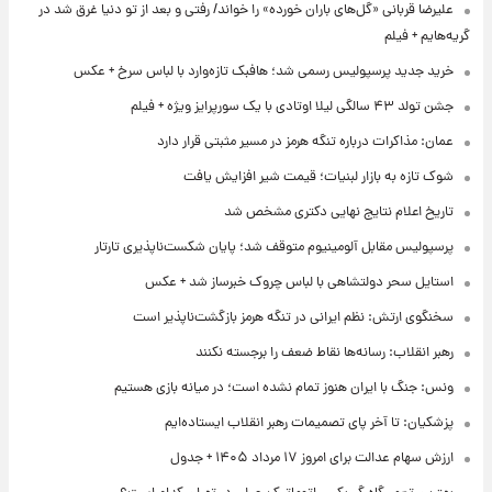
علیرضا قربانی «گل‌های باران خورده» را خواند/ رفتی و بعد از تو دنیا غرق شد در
گریه‌هایم + فیلم
خرید جدید پرسپولیس رسمی شد؛ هافبک تازه‌وارد با لباس سرخ + عکس
جشن تولد ۴۳ سالگی لیلا اوتادی با یک سورپرایز ویژه + فیلم
عمان: مذاکرات درباره تنگه هرمز در مسیر مثبتی قرار دارد
شوک تازه به بازار لبنیات؛ قیمت شیر افزایش یافت
تاریخ اعلام نتایج نهایی دکتری مشخص شد
پرسپولیس مقابل آلومینیوم متوقف شد؛ پایان شکست‌ناپذیری تارتار
استایل سحر دولتشاهی با لباس چروک خبرساز شد + عکس
سخنگوی ارتش: نظم ایرانی در تنگه هرمز بازگشت‌ناپذیر است
رهبر انقلاب: رسانه‌ها نقاط ضعف را برجسته نکنند
ونس: جنگ با ایران هنوز تمام نشده است؛ در میانه بازی هستیم
پزشکیان: تا آخر پای تصمیمات رهبر انقلاب ایستاده‌ایم
ارزش سهام عدالت برای امروز ۱۷ مرداد ۱۴۰۵ + جدول