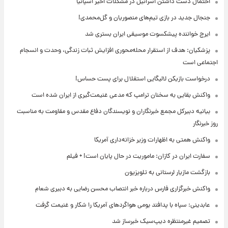
احتمال دست داشتن اسرائیل در مشکلات اخیر اسپانیا
جنجال جدید در بازی تیم‌های منصوریان و گل‌محمدی!
ایرج خواننده پیشکسوت موسیقی ایران بستری شد
پزشکیان: هدف از استقرار محله‌محوری افزایش ثبات زندگی، وحدت و انسجام
اجتماعی است
درخواست بازیکن لالیگایی استقلال برای پست حساس!
واکنش بقایی به سخنان ترامپ که مدعی غنیمت‌گیری از ایران شده است
بیانیه دبیرکل مجمع خبرنگاران و نویسندگان دفاع مقدس و مقاومت به مناسبت
روز خبرنگار
واکنش همتی به اظهارات وزیر خزانه‌داری آمریکا
سفارت ایران در کازان: ماموریت در حال پایان است! + فیلم
بازگشت مازیار لرستانی به تلویزیون
واکنش خبرگزاری فارس درباره خبر انتصاب محسن رضایی به دبیری شعام
عابدینی: سپاه با پدافند بومی هواگردهای آمریکا را شکار و غنیمت گرفت
تصمیم غیرمنتظره دیپ‌سیک خبرساز شد