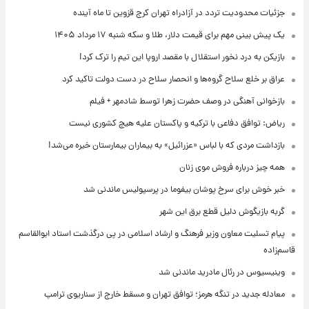
جزئیات محدودیت تردد در آزادراه تهران کرج قزوین تا ماه آینده
یک پیش ‌بینی مهم برای قیمت دلار، طلا و سکه شنبه ۱۷ مرداد ۱۴۰۵
بازیکن به درد نخور استقلال با مقصد اروپا این تیم را ترک کرد!
عراق بر خلع سلاح گروه‌ها و انحصار سلاح در دست دولت تاکید کرد
بازخوانی آهنگی در وصف حضرت زهرا توسط شادمهر + فیلم
ریاض: توافق دفاعی با ترکیه و پاکستان علیه هیچ کشوری نیست
بازداشت مردی که با لباس «عزرائیل» به بیماران بیمارستان خیره می‌شد!
همه چیز درباره فروش موی زنان
خبر خوش برای سرخ پوشان بیفوما در پرسپولیس ماندنی شد
گربه بازیگوش دلیل قطع برق این شهر
پیام تسلیت معاون وزیر فرهنگ و ارشاد اسلامی در پی درگذشت استاد ابوالقاسم
قاسم‌زاده
وینیسیوس در رئال مادرید ماندنی شد
معادله جدید در تنگه هرمز؛ توافق تهران و مسقط خارج از سناریوی ترامپ