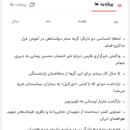
پربازدید ها
پربحث ها
۱ روز پیش
جدول قیمت ایران‌خودرو امروز جمعه ۱۶ مرداد؛
روز
هفته
ماه
سال
قیمت‌ها تغییر کرد
لحظه احساسی دو بازیگر؛ گریه سحر دولتشاهی در آغوش غزل
۱ روز پیش
قیمت طلا و سکه امروز جمعه ۱۶ مرداد ۱۴۰۵
شاکری+فیلم
+جدول
واکنش خبرگزاری فارس درباره خبر انتصاب محسن رضایی به دبیری
شعام
۱ روز پیش
پشت پرده عکس جدید ترامپ؛ مقام آمریکایی
۵ سال کار بیشتر برای این گروه از متقاضیان بازنشستگی
درباره وضعیت او چه گفت؟
بازداشت مردی که با لباس «عزرائیل» به بیماران بیمارستان خیره
می‌شد!
۱ روز پیش
یک پیش‌بینی مهم از آینده بازار طلا
بازگشت مازیار لرستانی به تلویزیون
تصاویر کمتر دیده‌شده از شهیدان حاجی‌زاده و باقری؛ فرماندهان شهید
هوافضای ایران
۱ روز پیش
گران‌ترین خرید تاریخ رئال مادرید رونمایی شد
چهره بهت‌زده سه بازیگر زن در مراسم یادبود مریم همتیان