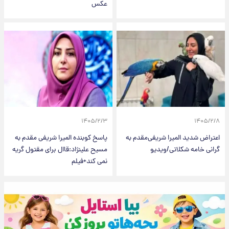
عکس
۱۴۰۵/۲/۳
۱۴۰۵/۲/۸
اعتراض شدید المیرا شریفی‌مقدم به
پاسخ کوبنده المیرا شریفی مقدم به
گرانی خامه شکلاتی/ویدیو
مسیح علینژاد:قاال برای مقتول گریه
نمی کند+فیلم