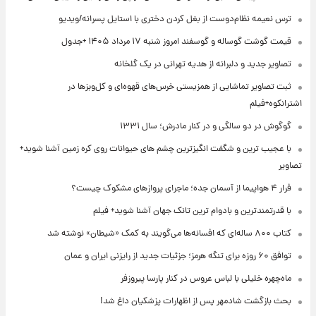
ترس نعیمه نظام‌دوست از بغل کردن دختری با استایل پسرانه/ویدیو
قیمت گوشت گوساله و گوسفند امروز شنبه ۱۷ مرداد ۱۴۰۵ +جدول
تصاویر جدید و دلبرانه از هدیه تهرانی در یک گلخانه
ثبت تصاویر تماشایی از همزیستی خرس‌های قهوه‌ای و کل‌وبزها در
اشترانکوه+فیلم
گوگوش در دو سالگی و در کنار مادرش؛ سال ۱۳۳۱
با عجیب ترین و شگفت انگیزترین چشم های حیوانات روی کره زمین آشنا شوید+
تصاویر
فرار ۴ هواپیما از آسمان جده؛ ماجرای پروازهای مشکوک چیست؟
با قدرتمندترین و بادوام ترین تانک جهان آشنا شوید+ فیلم
کتاب ۸۰۰ ساله‌ای که افسانه‌ها می‌گویند به کمک «شیطان» نوشته شد
توافق ۶۰ روزه برای تنگه هرمز؛ جزئیات جدید از رایزنی ایران و عمان
ماه‌چهره خلیلی با لباس عروس در کنار پارسا پیروزفر
بحث بازگشت شادمهر پس از اظهارات پزشکیان داغ شد!