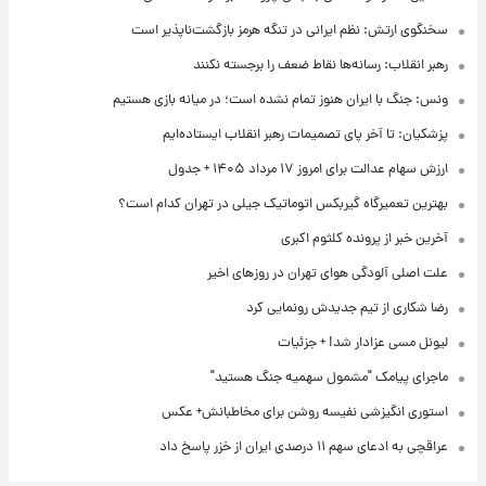
سخنگوی ارتش: نظم ایرانی در تنگه هرمز بازگشت‌ناپذیر است
رهبر انقلاب: رسانه‌ها نقاط ضعف را برجسته نکنند
ونس: جنگ با ایران هنوز تمام نشده است؛ در میانه بازی هستیم
پزشکیان: تا آخر پای تصمیمات رهبر انقلاب ایستاده‌ایم
ارزش سهام عدالت برای امروز ۱۷ مرداد ۱۴۰۵ + جدول
بهترین تعمیرگاه گیربکس اتوماتیک جیلی در تهران کدام است؟
آخرین خبر از پرونده کلثوم اکبری
علت اصلی آلودگی هوای تهران در روزهای اخیر
رضا شکاری از تیم جدیدش رونمایی کرد
لیونل مسی عزادار شد! + جزئیات
ماجرای پیامک "مشمول سهمیه جنگ هستید"
استوری انگیزشی نفیسه روشن برای مخاطبانش+ عکس
عراقچی به ادعای سهم ۱۱ درصدی ایران از خزر پاسخ داد