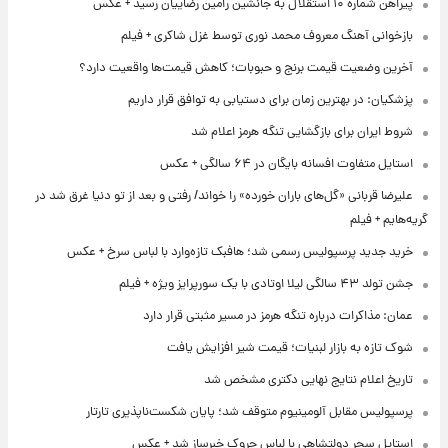
پیراهن شماره ۱۰ استقلال به جانشین رامین رضاییان رسید + عکس
بازخوانی آهنگ معروف محمد نوری توسط غزل شاکری + فیلم
آخرین وضعیت قیمت برنج و حبوبات؛ کاهش قیمت‌ها واقعیت دارد؟
پزشکیان: در بهترین زمان برای دستیابی به توافق قرار داریم
شروط ایران برای بازگشایی تنگه هرمز اعلام شد
استایل متفاوت افسانه بایگان در ۶۴ سالگی + عکس
علیرضا قربانی «گل‌های باران خورده» را خواند/ رفتی و بعد از تو دنیا غرق شد در
گریه‌هایم + فیلم
خرید جدید پرسپولیس رسمی شد؛ هافبک تازه‌وارد با لباس سرخ + عکس
جشن تولد ۴۳ سالگی لیلا اوتادی با یک سورپرایز ویژه + فیلم
عمان: مذاکرات درباره تنگه هرمز در مسیر مثبتی قرار دارد
شوک تازه به بازار لبنیات؛ قیمت شیر افزایش یافت
تاریخ اعلام نتایج نهایی دکتری مشخص شد
پرسپولیس مقابل آلومینیوم متوقف شد؛ پایان شکست‌ناپذیری تارتار
استایل سحر دولتشاهی با لباس چروک خبرساز شد + عکس