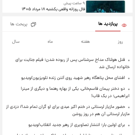
۹ ساعت پیش
فال روزانه واقعی یکشنبه ۱۸ مرداد ۱۴۰۵
پربازدید ها
پربحث ها
۱۶ ساعت پیش
ارزش سهام عدالت برای امروز ۱۷ مرداد ۱۴۰۵ +
روز
هفته
ماه
سال
جدول
قتل هولناک مداح سرشناس پس از ربوده شدن؛ فیلم جنایت برای
۱۷ ساعت پیش
لیونل مسی عزادار شد! + جزئیات
خانواده ارسال شد
افشای محل پناهگاه‌ رهبر شهید روی آنتن زنده تلویزیون/ویدیو
۲۰ ساعت پیش
دو دختر پیمان قاسم‌خانی، یکی از بهاره رهنما و دیگری از میترا
لحظه برخورد رعد و برق به ساختمان مرکز تجارت
ابراهیمی؛ در یک قاب!
جهانی در آمریکا + فیلم
حضور مازیار لرستانی در ختم اکبر عبدی برای او گران تمام شد!/ دزدی از
مازیار لرستانی آن هم در روز روشن
۲۰ ساعت پیش
برای اولین بار؛ انتشار تصاویری از رهبر جدید
برای اولین بار؛ انتشار تصاویری از رهبر جدید انقلاب/ویدیو
انقلاب/ویدیو