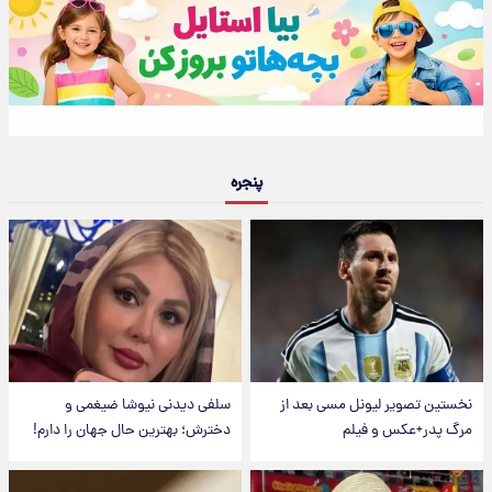
پنجره
نخستین تصویر لیونل مسی بعد از
سلفی دیدنی نیوشا ضیغمی و
مرگ پدر+عکس و فیلم
دخترش؛ بهترین حال جهان را دارم!