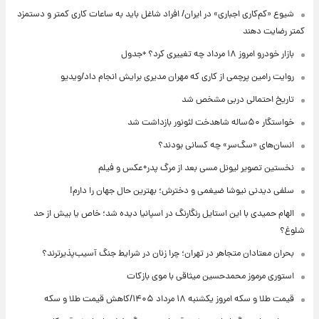
شیوع «کم‌کاری اجباری» در ایران/ افراد شاغل باید به ساعات کاری کمتر و دستمزد
کمتر رضایت دهند
بازار خودرو امروز ۱۸ مرداد چه تغییری کرد؟ +جدول
روایت رامین پرچمی از کاری که مهران مدیری برایش انجام داد/ویدیو
تاریخ احتمالی دربی مشخص شد
خواستگار ۵۰ساله شاهدخت لئونور بازداشت شد
انسان‌های «سگ‌سر» چه کسانی بودند؟
نخستین تصویر لیونل مسی بعد از مرگ پدر+عکس و فیلم
سلفی دیدنی نیوشا ضیغمی و دخترش؛ بهترین حال جهان را دارم!
الهام حمیدی با این استایل رنگارنگ در اسپانیا دیده شد؛ خاص یا بیش از حد
شلوغ؟
بحران معتادان متجاهر در تهران؛ چرا زنان در شرایط جنگ آسیب‌پذیرترند؟
استوری مرموز محمدحسین میثاقی با موی بازکات
قیمت طلا و سکه امروز یکشنبه ۱۸ مرداد ۱۴۰۵/کاهش قیمت طلا و سکه