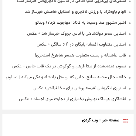
سلفی‌های پی‌درپی هلیا امامی در ماشین لاکچری‌اش خبرساز شد!
۲۱ ساعت پیش
الهام پاوه‌نژاد با ورزش لاکچری و استایل خاصش خبرساز شد!
تصاویر عمامه بستن به شیوه خاتمی/ویدیو
آشپز مشهور صداوسیما به کانادا مهاجرت کرد؟/ ویدئو
استایل سحر دولتشاهی با لباس چروک خبرساز شد + عکس
۲۳ ساعت پیش
افشای محل پناهگاه‌ رهبر شهید روی آنتن زنده
استایل متفاوت افسانه بایگان در ۶۴ سالگی + عکس
تلویزیون/ویدیو
قاب عاشقانه و پست متفاوت همسر شاهرخ استخری!
تصویر دیده‌نشده از بیتا فرهی و گوگوش در یک قاب خاص + عکس
خانه مجلل محمد صلاح، جایی که او مثل پادشاه زندگی می‌کند | تصاویر
استوری انگیزشی نفیسه روشن برای مخاطبانش+ عکس
افشاگری هولناک بهنوش بختیاری از تجارت موی اجساد + عکس
صفحه خبر - وب گردی