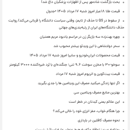
بحث بازگشت شادمهر پس از اظهارات پزشکیان داغ شد!
قیمت طلا ۱۸عیار امروز شنبه ۱۷ مرداد ۱۴۰۵ +جدول
از سقوط در QS تا حذف از تایمز، وقتی سیاست دانشگاه را قربانی می‌کند/ روایت
حذف دانشگاه‌های ایران از رتبه‌بندی‌های جهانی
چهره بهت‌زده سه بازیگر زن در مراسم یادبود مریم همتیان
سحر دولتشاهی با این ویدئو بیشتر محبوب شد
قیمت محصولات ایران‌خودرو و سایپا امروز شنبه ۱۷ مرداد ۱۴۰۵
سوخو-۳۰ با مخزن سوخت ۹.۶ تنی؛ جنگنده‌ای با بُرد خیره‌کننده ۳۰۰۰ کیلومتر
قیمت بیت‌کوین و اتریوم امروز شنبه ۱۷ مرداد
اگر تنها زندگی میکنید مصرف این ویتامین ها را جدی بگیرید
بهترین منابع مصرف ویتامین سی
این علائم یعنی کبدتان در خطر است
چرا هنگام خواب، مغز انرژی خود را خالی می‌کند؟
نحوه مصرف کافئین در بارداری
روزنامه عبری: توافق مکه به هیچ عنوان علیه اسرائیل نیست