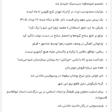
تصمیم غیرمنتظره دیپ‌سیک خبرساز شد
جزئیات محدودیت تردد در آزادراه تهران کرج قزوین تا ماه آینده
یک پیش ‌بینی مهم برای قیمت دلار، طلا و سکه شنبه ۱۷ مرداد ۱۴۰۵
بازیکن به درد نخور استقلال با مقصد اروپا این تیم را ترک کرد!
عراق بر خلع سلاح گروه‌ها و انحصار سلاح در دست دولت تاکید کرد
بازخوانی آهنگی در وصف حضرت زهرا توسط شادمهر + فیلم
ریاض: توافق دفاعی با ترکیه و پاکستان علیه هیچ کشوری نیست
بازداشت مردی که با لباس «عزرائیل» به بیماران بیمارستان خیره می‌شد!
همه چیز درباره فروش موی زنان
خبر خوش برای سرخ پوشان بیفوما در پرسپولیس ماندنی شد
گربه بازیگوش دلیل قطع برق این شهر
پیام تسلیت معاون وزیر فرهنگ و ارشاد اسلامی در پی درگذشت استاد ابوالقاسم
قاسم‌زاده
وینیسیوس در رئال مادرید ماندنی شد