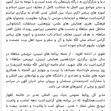
دعا و شکرگزاری به درگاه باریتعالی یاد شده است و با توجه به نیاز کشور
و سایر جوامع بین الملل به شناخت کامل از معارف دین مبین اسلام و
آموزه های پیامبر اکرم، بنیاد بین المللی غدیر اقدام به برگزاری مراسم
گرامیداشت مباهله و اجتماعات مردمی با رویکرد مقاومت، جشنواره های
فرهنگی، هنری، همایش های علمی، پژوهشی، مسابقات کتابخوانی،
محافل شعر مباهله و نشست های تخصصی پیرامون رویداد جلیل القدر
مباهله، با هدف تبیین معارف اسلام ناب محمدی و آموزه های پیامبر
گرامی اسلام صلی الله علیه و آل و سلم و سیره اهل بیت عصمت و
طهارت علیهم السلام نموده است.
تقوی در ادامه افزود : از جمله برنامه های تبیینی، ترویجی مباهله در
سال جاری برگزاری «یازدهمین همایش تبیینی، ترویجی مباهله» با
گرامیداشت یاد قائد شهید، امام خامنه ای(اعلی الله مقامه الشریف) در
روز بیستم خردادماه مصادف با بیست و چهارم ذی الحجه با همکاری
حوزه های علمیه و تعدادی از دانشگاه های برتر و نهادهای بین المللی و
با مشارکت اندیشمندان مسلمان و پیروان سایر ادیان الهی در سراسر
کشور و برخی از کشورهای هدف می باشد.
مدیر کل روابط عمومی بنیاد بین المللی غدیر در خاتمه اظهار
داشت:همانگونه که در برنامه های گرامیداشت دهه امامت و ولایت،
ترویج عملی شعار « غدیر ، میثاق امت با ولایت» و تجدید بیعت با