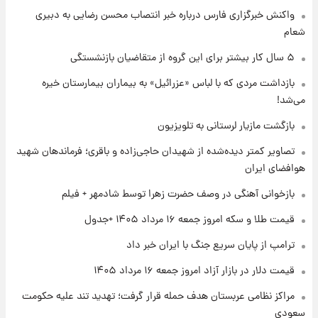
واکنش خبرگزاری فارس درباره خبر انتصاب محسن رضایی به دبیری
شعام
۱ روز پیش
گران‌ترین خرید تاریخ رئال مادرید رونمایی شد
۵ سال کار بیشتر برای این گروه از متقاضیان بازنشستگی
بازداشت مردی که با لباس «عزرائیل» به بیماران بیمارستان خیره
می‌شد!
۱ روز پیش
پیش‌بینی بارش‌های گسترده با ورود ال‌نینو؛ کدام
بازگشت مازیار لرستانی به تلویزیون
روزها پربارش‌تر خواهند بود؟
تصاویر کمتر دیده‌شده از شهیدان حاجی‌زاده و باقری؛ فرماندهان شهید
هوافضای ایران
۱ روز پیش
شماره پیراهن خریدهای جدید پرسپولیس اعلام
بازخوانی آهنگی در وصف حضرت زهرا توسط شادمهر + فیلم
شد؛ تیکدری، محبی و سرگیف با اعداد ویژه
قیمت طلا و سکه امروز جمعه ۱۶ مرداد ۱۴۰۵ +جدول
۱ روز پیش
ترامپ از پایان سریع جنگ با ایران خبر داد
جزئیات فعال‌سازی «کیف پول ایران» اعلام
شد+فیلم
قیمت دلار در بازار آزاد امروز جمعه ۱۶ مرداد ۱۴۰۵
مراکز نظامی عربستان هدف حمله قرار گرفت؛ تهدید تند علیه حکومت
سعودی