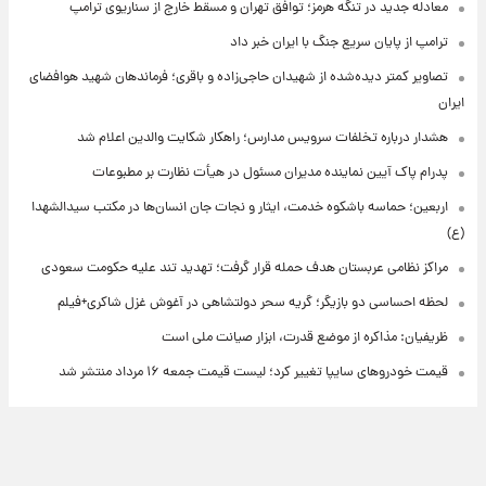
معادله جدید در تنگه هرمز؛ توافق تهران و مسقط خارج از سناریوی ترامپ
ترامپ از پایان سریع جنگ با ایران خبر داد
تصاویر کمتر دیده‌شده از شهیدان حاجی‌زاده و باقری؛ فرماندهان شهید هوافضای
ایران
هشدار درباره تخلفات سرویس مدارس؛ راهکار شکایت والدین اعلام شد
پدرام پاک آیین نماینده مدیران مسئول در هیأت نظارت بر مطبوعات
اربعین؛ حماسه باشکوه خدمت، ایثار و نجات جان انسان‌ها در مکتب سیدالشهدا
(ع)
مراکز نظامی عربستان هدف حمله قرار گرفت؛ تهدید تند علیه حکومت سعودی
لحظه احساسی دو بازیگر؛ گریه سحر دولتشاهی در آغوش غزل شاکری+فیلم
ظریفیان: مذاکره از موضع قدرت، ابزار صیانت ملی است
قیمت خودروهای سایپا تغییر کرد؛ لیست قیمت جمعه ۱۶ مرداد منتشر شد