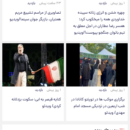
۱ روز پیش
بازدید
۲۳ ساعت پیش
بازدید
چهره خشن و انرژی زنانه سپیده
تصاویری از مراسم تشییع مریم
خداوردی همه را میخکوب کرد؛
همتیان، بازیگر جوان سینما/ویدیو
همسر رضا عطاران در اجل معلق به
تیم بانوان جنگجو پیوست!/ویدیو
۱ روز پیش
بازدید
۱ روز پیش
بازدید
برگزاری موکب ها در تورنتو کانادا در
کنایه قیصر به ابی: سکوت بزدلانه
شب اربعین در نزدیکی مسجد امام
کردی/ ویدئو
مهدی/ ویدئو