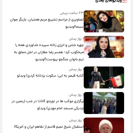
ویدیوهای بعدی
۲۳ ساعت پیش
تصاویری از مراسم تشییع مریم همتیان، بازیگر جوان
سینما/ویدیو
۱ روز پیش
چهره خشن و انرژی زنانه سپیده خداوردی همه را
میخکوب کرد؛ همسر رضا عطاران در اجل معلق به
تیم بانوان جنگجو پیوست!/ویدیو
۱ روز پیش
کنایه قیصر به ابی: سکوت بزدلانه کردی/ ویدئو
۱ روز پیش
برگزاری موکب ها در تورنتو کانادا در شب اربعین در
نزدیکی مسجد امام مهدی/ ویدئو
۱ روز پیش
استقبال شیخ نعیم قاسم از تفاهم ایران و آمریکا/