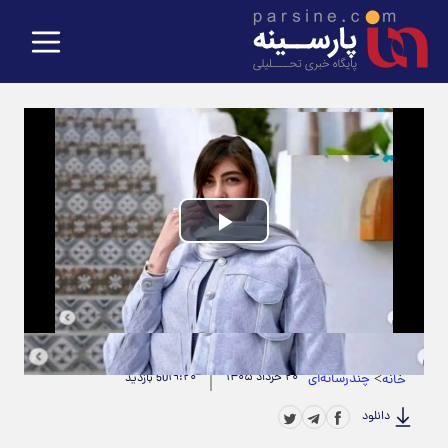
Play
Video
حجم ویدیو: 6.12M
|
مدت زمان ویدیو: 00:00:51
>
چندرسانه‌ای
۲۰ خرداد ۱۴۰۵
۱۹:۲۰
خانه
50 بازدید
دانلود