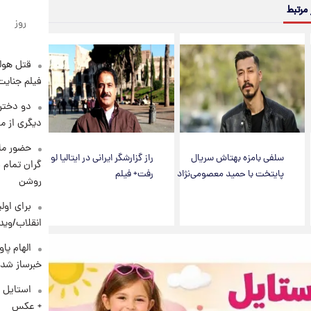
 مرتبط
روز
قتل هول
فیلم جنایت
دو دختر 
دیگری از م
حضور ماز
سلفی بامزه بهتاش سریال
راز گزارشگر ایرانی در ایتالیا لو
گران تمام ش
پایتخت با حمید معصومی‌نژاد
رفت+ فیلم
روشن
برای اولی
انقلاب/وید
الهام پا
خبرساز شد!
استایل 
+ عکس