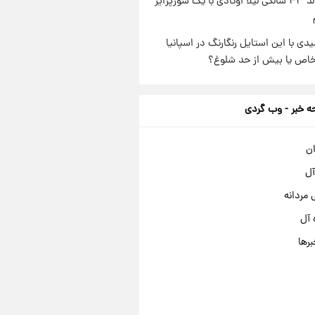
جشن تولد ۴۳ سالگی لیلا اوتادی با یک سورپرایز
یدی با این استایل رنگارنگ در اسپانیا
خاص یا بیش از حد شلوغ؟
 خبر - وب گردی
ان
آل
مردانه
 آل
برها