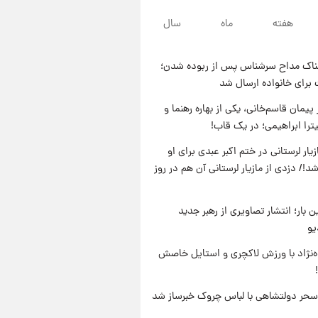
۲۳ ساعت پیش
هفته
ماه
سال
لحظه برخورد رعد و برق به
ساختمان مرکز تجارت جهانی در
آمریکا + فیلم
ناک مداح سرشناس پس از ربوده شدن؛
۲۳ ساعت پیش
 برای خانواده ارسال شد
برای اولین بار؛ انتشار تصاویری از
رهبر جدید انقلاب/ویدیو
پیمان قاسم‌خانی، یکی از بهاره رهنما و
یترا ابراهیمی؛ در یک قاب!
۱ روز پیش
تصاویر عمامه بستن به شیوه
یار لرستانی در ختم اکبر عبدی برای او
خاتمی/ویدیو
د!/ دزدی از مازیار لرستانی آن هم در روز
ن بار؛ انتشار تصاویری از رهبر جدید
یو
وه‌نژاد با ورزش لاکچری و استایل خاصش
سحر دولتشاهی با لباس چروک خبرساز شد