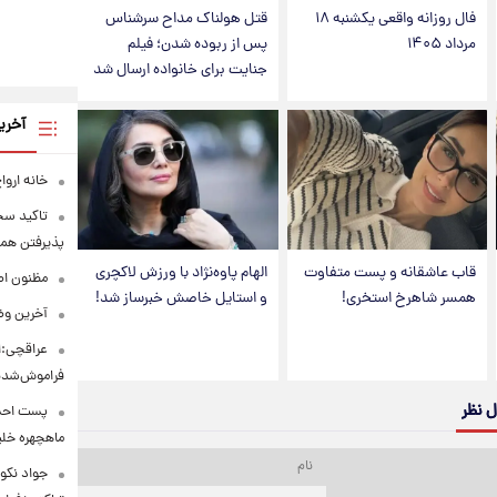
فال روزانه واقعی یکشنبه ۱۸
قتل هولناک مداح سرشناس
مرداد ۱۴۰۵
پس از ربوده شدن؛ فیلم
جنایت برای خانواده ارسال شد
آخری
خانه ارو
تاکید سخن
پذیرفتن همه
قاب عاشقانه و پست متفاوت
الهام پاوه‌نژاد با ورزش لاکچری
مظنون اص
همسر شاهرخ استخری!
و استایل خاصش خبرساز شد!
آخرین وض
عراقچی:ا
فراموش‌شد
ل نظر
پست احسا
ماهچهره خل
جواد نکون