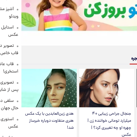
آشپز مشه
ویدئو
عکس
تصویر دی
قاب خاص 
جره
قاب عاش
استخری!
تصویری 
پس از شای
سلفی دی
حال جهان را
جنجال جراحی زیبایی ۴۰
هدی زین‌العابدین با یک عکس
استوری 
میلیارد تومانی خواننده زن |
هنری متفاوت دوباره خبرساز
عکس
چهره او چه تغییری کرد؟ |
شد!
عکس