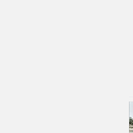
۳ روز پیش
استقبال شیخ نعیم قاسم از تفاهم ایران و
آمریکا/ویدیو
۴ روز پیش
پزشکیان: استعفا نخواهم داد