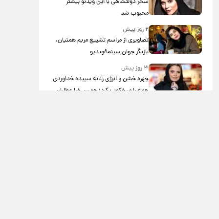
سحر دولتشاهی با این ویدئو بیشتر
محبوب شد
۲ روز پیش
تصاویری از مراسم تشییع مریم همتیان،
بازیگر جوان سینما/ویدیو
۳ روز پیش
چهره خشن و انرژی زنانه سپیده خداوردی
همه را میخکوب کرد؛ همسر رضا عطاران
در اجل معلق به تیم بانوان جنگجو
پیوست!/ویدیو
۳ روز پیش
کنایه قیصر به ابی: سکوت بزدلانه کردی/
ویدئو
۳ روز پیش
برگزاری موکب ها در تورنتو کانادا در شب
اربعین در نزدیکی مسجد امام مهدی/
ویدئو