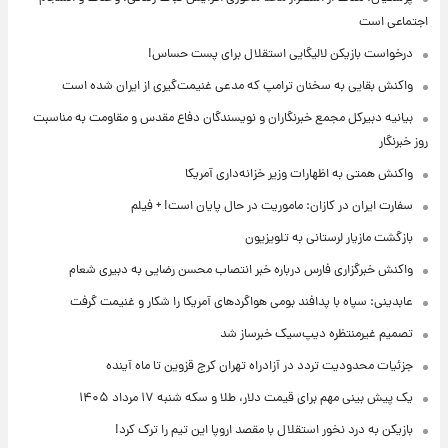
اجتماعی است
درخواست بازیکن لالیگایی استقلال برای پست حساس!
واکنش بقایی به سخنان ترامپ که مدعی غنیمت‌گیری از ایران شده است
بیانیه دبیرکل مجمع خبرنگاران و نویسندگان دفاع مقدس و مقاومت به مناسبت
روز خبرنگار
واکنش همتی به اظهارات وزیر خزانه‌داری آمریکا
سفارت ایران در کازان: ماموریت در حال پایان است! + فیلم
بازگشت مازیار لرستانی به تلویزیون
واکنش خبرگزاری فارس درباره خبر انتصاب محسن رضایی به دبیری شعام
عابدینی: سپاه با پدافند بومی هواگردهای آمریکا را شکار و غنیمت گرفت
تصمیم غیرمنتظره دیپ‌سیک خبرساز شد
جزئیات محدودیت تردد در آزادراه تهران کرج قزوین تا ماه آینده
یک پیش ‌بینی مهم برای قیمت دلار، طلا و سکه شنبه ۱۷ مرداد ۱۴۰۵
بازیکن به درد نخور استقلال با مقصد اروپا این تیم را ترک کرد!