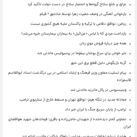
عراق بر خلع سلاح گروه‌ها و انحصار سلاح در دست دولت تاکید کرد
بازخوانی آهنگی در وصف حضرت زهرا توسط شادمهر + فیلم
ریاض: توافق دفاعی با ترکیه و پاکستان علیه هیچ کشوری نیست
بازداشت مردی که با لباس «عزرائیل» به بیماران بیمارستان خیره می‌شد!
همه چیز درباره فروش موی زنان
خبر خوش برای سرخ پوشان بیفوما در پرسپولیس ماندنی شد
گربه بازیگوش دلیل قطع برق این شهر
پیام تسلیت معاون وزیر فرهنگ و ارشاد اسلامی در پی درگذشت استاد ابوالقاسم
قاسم‌زاده
وینیسیوس در رئال مادرید ماندنی شد
معادله جدید در تنگه هرمز؛ توافق تهران و مسقط خارج از سناریوی ترامپ
ترامپ از پایان سریع جنگ با ایران خبر داد
تصاویر کمتر دیده‌شده از شهیدان حاجی‌زاده و باقری؛ فرماندهان شهید هوافضای
ایران
هشدار درباره تخلفات سرویس مدارس؛ راهکار شکایت والدین اعلام شد