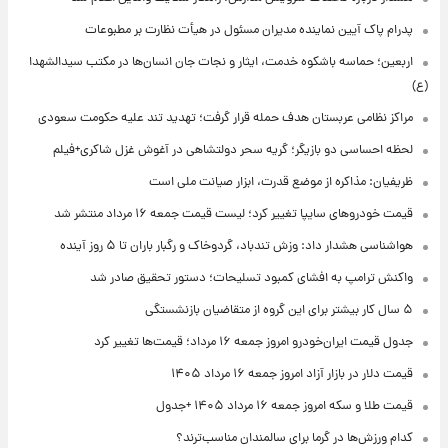
پدرام پاک آیین نماینده مدیران مسئول در هیأت نظارت بر مطبوعات
اربعین؛ حماسه باشکوه خدمت، ایثار و نجات جان انسان‌ها در مکتب سیدالشهدا
(ع)
مراکز نظامی عربستان هدف حمله قرار گرفت؛ تهدید تند علیه حکومت سعودی
لحظه احساسی دو بازیگر؛ گریه سحر دولتشاهی در آغوش غزل شاکری+فیلم
ظریفیان: مذاکره از موضع قدرت، ابزار صیانت ملی است
قیمت خودروهای سایپا تغییر کرد؛ لیست قیمت جمعه ۱۶ مرداد منتشر شد
هواشناسی هشدار داد: وزش تندباد، گردوخاک و رگبار باران تا ۵ روز آینده
واکنش ترامپ به افشای کمبود تسلیحات؛ دستور تحقیق صادر شد
۵ سال کار بیشتر برای این گروه از متقاضیان بازنشستگی
جدول قیمت ایران‌خودرو امروز جمعه ۱۶ مرداد؛ قیمت‌ها تغییر کرد
قیمت دلار در بازار آزاد امروز جمعه ۱۶ مرداد ۱۴۰۵
قیمت طلا و سکه امروز جمعه ۱۶ مرداد ۱۴۰۵ +جدول
کدام ورزش‌ها در گرما برای سالمندان مناسب‌ترند؟