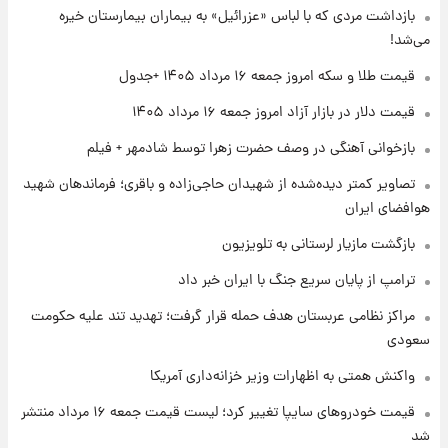
تغییر تند قیمت محصولات ایران‌خودرو و سایپا
بازداشت مردی که با لباس «عزرائیل» به بیماران بیمارستان خیره
امروز پنجشنبه ۱۵ مرداد ۱۴۰۵ +جدول
می‌شد!
قیمت طلا و سکه امروز جمعه ۱۶ مرداد ۱۴۰۵ +جدول
۱ روز پیش
قیمت طلا و سکه امروز پنجشنبه ۱۵ مرداد ۱۴۰۵
قیمت دلار در بازار آزاد امروز جمعه ۱۶ مرداد ۱۴۰۵
بازخوانی آهنگی در وصف حضرت زهرا توسط شادمهر + فیلم
۱ روز پیش
تصاویر کمتر دیده‌شده از شهیدان حاجی‌زاده و باقری؛ فرماندهان شهید
شارژ جدید کالابرگ برای سه دهک؛ جزئیات اعلام
هوافضای ایران
شد
بازگشت مازیار لرستانی به تلویزیون
ترامپ از پایان سریع جنگ با ایران خبر داد
مراکز نظامی عربستان هدف حمله قرار گرفت؛ تهدید تند علیه حکومت
سعودی
واکنش همتی به اظهارات وزیر خزانه‌داری آمریکا
قیمت خودروهای سایپا تغییر کرد؛ لیست قیمت جمعه ۱۶ مرداد منتشر
شد