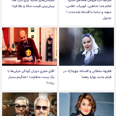
شرایط تازه فروش اقساطی سایپا
سیگنال‌های جدید برای بازار طلا؛
اعلام شد؛ شاهین، کوییک، اطلس،
پیش‌بینی قیمت سکه و طلا فردا
سهند و ساینا با اقساط بلندمدت +
جدول
فقیهه سلطانی و افسانه چهره‌آزاد در
آقای مجریِ دوران کودکی خیلی‌ها با
فیلم جدید بهاره رهنما
یک پست متفاوت؛ «غمگینم بسیار
زیاد»!