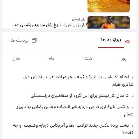
۱ روز پیش
گران‌ترین خرید تاریخ رئال مادرید رونمایی شد
پربازدید ها
پربحث ها
۱ روز پیش
پیش‌بینی بارش‌های گسترده با ورود ال‌نینو؛ کدام
روز
هفته
ماه
سال
روزها پربارش‌تر خواهند بود؟
لحظه احساسی دو بازیگر؛ گریه سحر دولتشاهی در آغوش غزل
۱ روز پیش
شماره پیراهن خریدهای جدید پرسپولیس اعلام
شاکری+فیلم
شد؛ تیکدری، محبی و سرگیف با اعداد ویژه
۵ سال کار بیشتر برای این گروه از متقاضیان بازنشستگی
۱ روز پیش
واکنش خبرگزاری فارس درباره خبر انتصاب محسن رضایی به دبیری
جزئیات فعال‌سازی «کیف پول ایران» اعلام
شعام
شد+فیلم
پشت پرده عکس جدید ترامپ؛ مقام آمریکایی درباره وضعیت او چه
گفت؟
۱ روز پیش