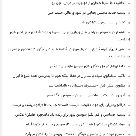
⁨ خاطره تلخ سینا حجازی از مهاجرت برادرش../ویدیو
پست جدید محسن رضایی در شورای عالی امنیت ملی
نکونام رسما سرمربی تراکتور شد
هشدار در خصوص جراحی های زیبایی: از بازار سیاه و مواد فله ای تا جراحی های
زیر زمینی
تشییع پیکر کاوه کاویان ، صبح امروز در قطعه هنرمندان برگزار شد/حضور جمعی از
هنرمندان/ویدیو
خانه ارواح در دل جنگل های سرسبز مازندران + عکس
تاکید سخنگوی سپاه پاسداران بر حفظ تنگه هرمز تا پذیرفتن همه شروط ایران
مظنون اصلی قتل «حمیدرضا رجب‌زاده» بازداشت شد
آخرین وضعیت از تفاهم با عمان در خصوص تنگه هرمز
عراقچی:ایران پای عهد مقاومت ایستاده‌است؛ جنایت‌ها فراموش‌شدنی نیست
پست احساسی و غم انگیز سوسن پرور برای زنده یاد ماهچهره خلیلی+ عکس
جواد نکونام وارد تبریز شد؛ آغاز رسمی کار سرمربی جدید تراکتور+فیلم
تصمیم دولت برای نوسازی ناوگان؛ ۴۰۰۰ اتوبوس نو به کشور می‌آید