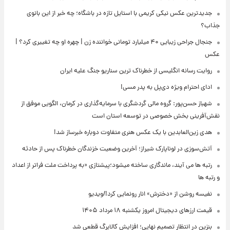
جدیدترین عکس نیکی کریمی با استایل تازه در باشگاه؛ چه خبر از این بانوی
جذاب؟
جنجال جراحی زیبایی ۴۰ میلیارد تومانی خواننده زن | چهره او چه تغییری کرد؟ |
عکس
روایت رسانه انگلیسی از خطرناک ترین سناریو جنگ علیه ایران
ادای احترام ویژه دی‌پل به پدر مسی!
شهباز حسن‌پور: گروه مالی گردشگری با سرمایه‌گذاری در کرمان، الگویی موفق از
نقش‌آفرینی بخش خصوصی در توسعه استان است
هدی زین‌العابدین با یک عکس هنری متفاوت دوباره خبرساز شد!
آتش‌سوزی در لوناپارک شیراز؛ آخرین وضعیت خزندگان خطرناک پس از حادثه
رتبه ها می آیند، ماندگاری ساخته میشود؛پیشتازی «به پرداخت ملت فراتر از اعداد
و رتبه ها
نفیسه روشن از «دخترش» انار رونمایی کرد!/ویدیو
قیمت ارزهای دیجیتال امروز یکشنبه ۱۸ مرداد ۱۴۰۵
بنزین در انتظار تصمیم نهایی؛ افزایش کالابرگ قطعی شد