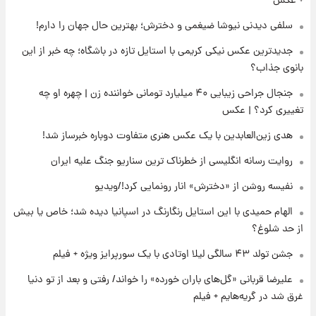
+ عکس
سلفی دیدنی نیوشا ضیغمی و دخترش؛ بهترین حال جهان را دارم!
۱۵ ساعت پیش
جدیدترین عکس نیکی کریمی با استایل تازه در باشگاه؛ چه خبر از این
فال روزانه واقعی یکشنبه ۱۸ مرداد ۱۴۰۵
بانوی جذاب؟
جنجال جراحی زیبایی ۴۰ میلیارد تومانی خواننده زن | چهره او چه
۲۲ ساعت پیش
تغییری کرد؟ | عکس
ارزش سهام عدالت برای امروز ۱۷ مرداد ۱۴۰۵ +
جدول
هدی زین‌العابدین با یک عکس هنری متفاوت دوباره خبرساز شد!
روایت رسانه انگلیسی از خطرناک ترین سناریو جنگ علیه ایران
۲۳ ساعت پیش
لیونل مسی عزادار شد! + جزئیات
نفیسه روشن از «دخترش» انار رونمایی کرد!/ویدیو
الهام حمیدی با این استایل رنگارنگ در اسپانیا دیده شد؛ خاص یا بیش
از حد شلوغ؟
جشن تولد ۴۳ سالگی لیلا اوتادی با یک سورپرایز ویژه + فیلم
علیرضا قربانی «گل‌های باران خورده» را خواند/ رفتی و بعد از تو دنیا
غرق شد در گریه‌هایم + فیلم