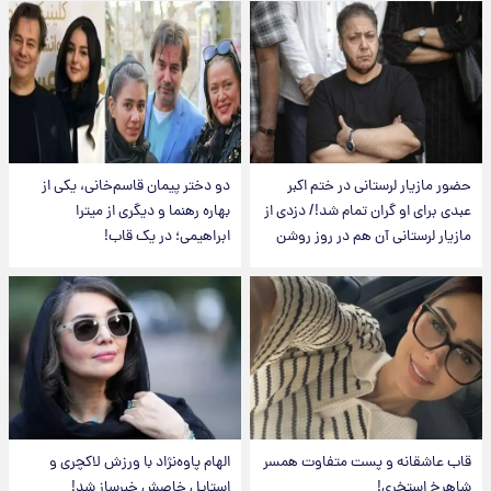
حضور مازیار لرستانی در ختم اکبر
دو دختر پیمان قاسم‌خانی، یکی از
عبدی برای او گران تمام شد!/ دزدی از
بهاره رهنما و دیگری از میترا
مازیار لرستانی آن هم در روز روشن
ابراهیمی؛ در یک قاب!
قاب عاشقانه و پست متفاوت همسر
الهام پاوه‌نژاد با ورزش لاکچری و
شاهرخ استخری!
استایل خاصش خبرساز شد!