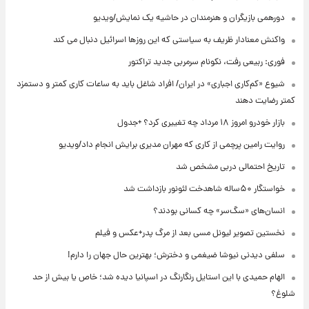
دورهمی بازیگران و هنرمندان در حاشیه یک نمایش/ویدیو
واکنش معنادار ظریف به سیاستی که این روزها اسرائیل دنبال می کند
فوری: ربیعی رفت، نکونام سرمربی جدید تراکتور
شیوع «کم‌کاری اجباری» در ایران/ افراد شاغل باید به ساعات کاری کمتر و دستمزد
کمتر رضایت دهند
بازار خودرو امروز ۱۸ مرداد چه تغییری کرد؟ +جدول
روایت رامین پرچمی از کاری که مهران مدیری برایش انجام داد/ویدیو
تاریخ احتمالی دربی مشخص شد
خواستگار ۵۰ساله شاهدخت لئونور بازداشت شد
انسان‌های «سگ‌سر» چه کسانی بودند؟
نخستین تصویر لیونل مسی بعد از مرگ پدر+عکس و فیلم
سلفی دیدنی نیوشا ضیغمی و دخترش؛ بهترین حال جهان را دارم!
الهام حمیدی با این استایل رنگارنگ در اسپانیا دیده شد؛ خاص یا بیش از حد
شلوغ؟