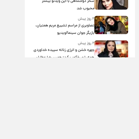
سحر دولتشاهی با این ویدئو بیشتر
محبوب شد
۲ روز پیش
تصاویری از مراسم تشییع مریم همتیان،
بازیگر جوان سینما/ویدیو
۲ روز پیش
چهره خشن و انرژی زنانه سپیده خداوردی
همه را میخکوب کرد؛ همسر رضا عطاران
در اجل معلق به تیم بانوان جنگجو
پیوست!/ویدیو
۳ روز پیش
کنایه قیصر به ابی: سکوت بزدلانه کردی/
ویدئو
۳ روز پیش
برگزاری موکب ها در تورنتو کانادا در شب
اربعین در نزدیکی مسجد امام مهدی/
ویدئو