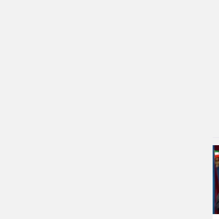
۳ روز پیش
استقبال شیخ نعیم قاسم از تفاهم ایران و
آمریکا/ویدیو
۴ روز پیش
پزشکیان: استعفا نخواهم داد