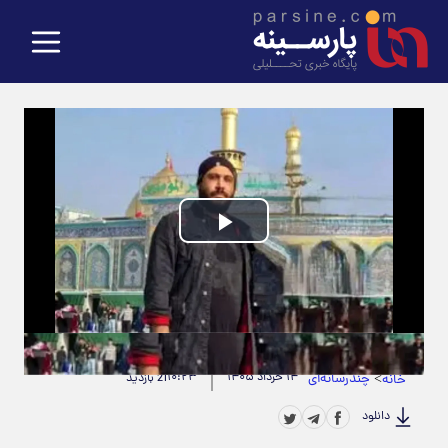
Play
Video
حجم ویدیو: 2.52M
|
مدت زمان ویدیو: 00:00:26
>
چندرسانه‌ای
۱۴ خرداد ۱۴۰۵
۱۰:۲۳
خانه
21 بازدید
دانلود