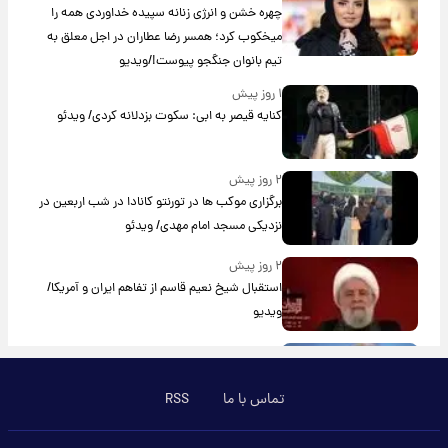
چهره خشن و انرژی زنانه سپیده خداوردی همه را
میخکوب کرد؛ همسر رضا عطاران در اجل معلق به
تیم بانوان جنگجو پیوست!/ویدیو
۱ روز پیش
کنایه قیصر به ابی: سکوت بزدلانه کردی/ ویدئو
۲ روز پیش
برگزاری موکب ها در تورنتو کانادا در شب اربعین در
نزدیکی مسجد امام مهدی/ ویدئو
۲ روز پیش
استقبال شیخ نعیم قاسم از تفاهم ایران و آمریکا/
ویدیو
۲ روز پیش
پزشکیان: استعفا نخواهم داد
تماس با ما
RSS
۳ روز پیش