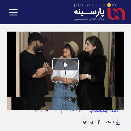
Play
Video
حجم ویدیو: 4.41M
|
مدت زمان ویدیو: 00:01:06
>
چندرسانه‌ای
۱۳ خرداد ۱۴۰۵
۲۲:۵۱
خانه
154 بازدید
دانلود