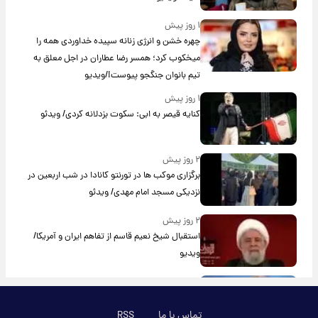
۱ روز پیش
چهره خشن و انرژی زنانه سپیده خداوردی همه را
میخکوب کرد؛ همسر رضا عطاران در اجل معلق به
تیم بانوان جنگجو پیوست!/ویدیو
۱ روز پیش
کنایه قیصر به ابی: سکوت بزدلانه کردی/ ویدئو
۲ روز پیش
برگزاری موکب ها در تورنتو کانادا در شب اربعین در
نزدیکی مسجد امام مهدی/ ویدئو
۲ روز پیش
استقبال شیخ نعیم قاسم از تفاهم ایران و آمریکا/
ویدیو
۲ روز پیش
پزشکیان: استعفا نخواهم داد
تماس با ما
RSS