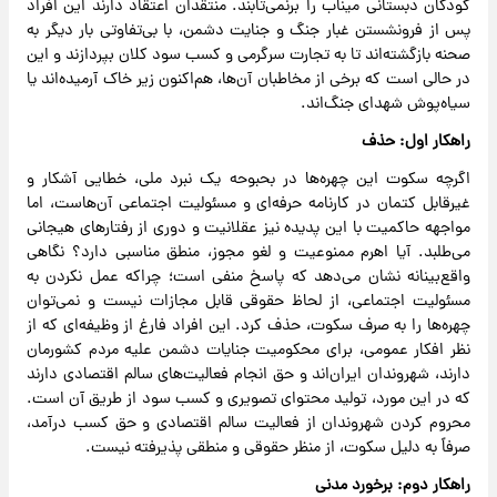
کودکان دبستانی میناب را برنمی‌تابند. منتقدان اعتقاد دارند این افراد
پس از فرونشستن غبار جنگ و جنایت دشمن، با بی‌تفاوتی بار دیگر به
صحنه بازگشته‌اند تا به تجارت سرگرمی و کسب سود کلان بپردازند و این
در حالی است که برخی از مخاطبان آن‌ها، هم‌اکنون زیر خاک آرمیده‌اند یا
سیاه‌پوش شهدای جنگ‌اند.
راهکار اول: حذف
اگرچه سکوت این چهره‌ها در بحبوحه یک نبرد ملی، خطایی آشکار و
غیرقابل کتمان در کارنامه حرفه‌ای و مسئولیت اجتماعی آن‌هاست، اما
مواجهه حاکمیت با این پدیده نیز عقلانیت و دوری از رفتارهای هیجانی
می‌طلبد. آیا اهرم ممنوعیت و لغو مجوز، منطق مناسبی دارد؟ نگاهی
واقع‌بینانه نشان می‌دهد که پاسخ منفی است؛ چراکه عمل نکردن به
مسئولیت اجتماعی، از لحاظ حقوقی قابل مجازات نیست و نمی‌توان
چهره‌ها را به صرف سکوت، حذف کرد. این افراد فارغ از وظیفه‌ای که از
نظر افکار عمومی، برای محکومیت جنایات دشمن علیه مردم کشورمان
دارند، شهروندان ایران‌اند و حق انجام فعالیت‌های سالم اقتصادی دارند
که در این مورد، تولید محتوای تصویری و کسب سود از طریق آن است.
محروم کردن شهروندان از فعالیت سالم اقتصادی و حق کسب درآمد،
صرفاً به دلیل سکوت، از منظر حقوقی و منطقی پذیرفته نیست.
راهکار دوم: برخورد مدنی