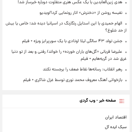
هدی زین‌العابدین با یک عکس هنری متفاوت دوباره خبرساز شد!
۱ روز پیش
لیونل مسی عزادار شد! + جزئیات
نفیسه روشن از «دخترش» انار رونمایی کرد!/ویدیو
الهام حمیدی با این استایل رنگارنگ در اسپانیا دیده شد؛ خاص یا بیش
از حد شلوغ؟
جشن تولد ۴۳ سالگی لیلا اوتادی با یک سورپرایز ویژه + فیلم
علیرضا قربانی «گل‌های باران خورده» را خواند/ رفتی و بعد از تو دنیا
غرق شد در گریه‌هایم + فیلم
رهبر انقلاب: رسانه‌ها نقاط ضعف را برجسته نکنند
بازخوانی آهنگ معروف محمد نوری توسط غزل شاکری + فیلم
صفحه خبر - وب گردی
اقتصاد ایران
سبک ایده آل