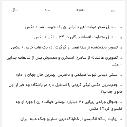
۲۱ ساعت پیش
تاریخ اعلام نتایج نهایی دکتری مشخص شد
روز
هفته
ماه
سال
استایل سحر دولتشاهی با لباس چروک خبرساز شد + عکس
۱۴ ساعت پیش
فال حافظ یکشنبه ۱۸ مرداد ماه ۱۴۰۵
استایل متفاوت افسانه بایگان در ۶۴ سالگی + عکس
تصویر دیده‌نشده از بیتا فرهی و گوگوش در یک قاب خاص + عکس
۱۵ ساعت پیش
تصویری عاشقانه از شاهرخ استخری و همسرش پس از شایعات جدایی
فال قهوه روزانه یکشنبه ۱۸ مرداد ماه ۱۴۰۵
+ عکس
سلفی دیدنی نیوشا ضیغمی و دخترش؛ بهترین حال جهان را دارم!
۱۶ ساعت پیش
جدیدترین عکس نیکی کریمی با استایل تازه در باشگاه؛ چه خبر از این
فال روزانه واقعی یکشنبه ۱۸ مرداد ۱۴۰۵
بانوی جذاب؟
جنجال جراحی زیبایی ۴۰ میلیارد تومانی خواننده زن | چهره او چه
۲۳ ساعت پیش
تغییری کرد؟ | عکس
ارزش سهام عدالت برای امروز ۱۷ مرداد ۱۴۰۵ +
جدول
روایت رسانه انگلیسی از خطرناک ترین سناریو جنگ علیه ایران