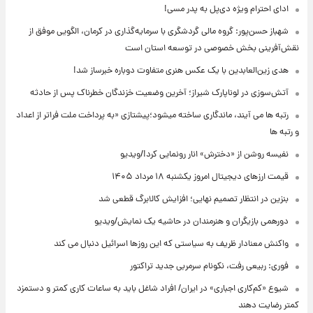
ادای احترام ویژه دی‌پل به پدر مسی!
شهباز حسن‌پور: گروه مالی گردشگری با سرمایه‌گذاری در کرمان، الگویی موفق از
نقش‌آفرینی بخش خصوصی در توسعه استان است
هدی زین‌العابدین با یک عکس هنری متفاوت دوباره خبرساز شد!
آتش‌سوزی در لوناپارک شیراز؛ آخرین وضعیت خزندگان خطرناک پس از حادثه
رتبه ها می آیند، ماندگاری ساخته میشود؛پیشتازی «به پرداخت ملت فراتر از اعداد
و رتبه ها
نفیسه روشن از «دخترش» انار رونمایی کرد!/ویدیو
قیمت ارزهای دیجیتال امروز یکشنبه ۱۸ مرداد ۱۴۰۵
بنزین در انتظار تصمیم نهایی؛ افزایش کالابرگ قطعی شد
دورهمی بازیگران و هنرمندان در حاشیه یک نمایش/ویدیو
واکنش معنادار ظریف به سیاستی که این روزها اسرائیل دنبال می کند
فوری: ربیعی رفت، نکونام سرمربی جدید تراکتور
شیوع «کم‌کاری اجباری» در ایران/ افراد شاغل باید به ساعات کاری کمتر و دستمزد
کمتر رضایت دهند