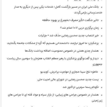
بانک ملی ایران در مسیر بازگشت کامل؛ خدمات یکی پس از دیگری به مدار
خدمت‌رسانی بازمی‌گردند
تاثیر شگفت انگیز مصرف تخم‌مرغ بر بهبود حافظه
زمان برگزاری دربی ۱۰۷ اعلام شد؟
خبر انتصاب جدید محسن رضایی حذف شد + جزئیات
پزشکیان: ما امروز نیازمند دانشمندانی هستیم که گره از مشکلات جامعه بگشایند
هشدار جدی همتی در خصوص ممنوعیت اضافه ‌برداشت بانک‌ها
دیدار و گفت‌وگوی پزشکیان با رهبر معظم انقلاب همزمان با سومین سال ریاست
جمهوری
⁨ خاطره تلخ سینا حجازی از مهاجرت برادرش../ویدیو
پست جدید محسن رضایی در شورای عالی امنیت ملی
نکونام رسما سرمربی تراکتور شد
هشدار در خصوص جراحی های زیبایی: از بازار سیاه و مواد فله ای تا جراحی های
زیر زمینی