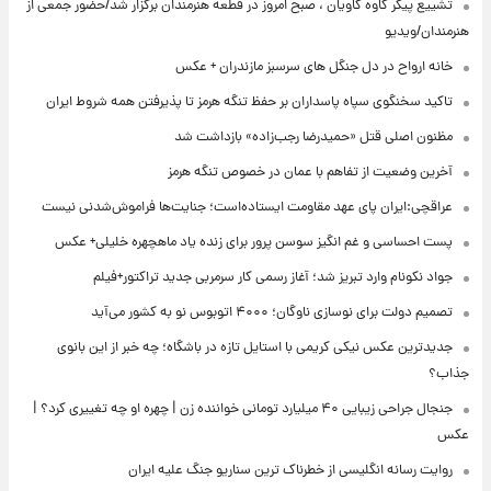
تشییع پیکر کاوه کاویان ، صبح امروز در قطعه هنرمندان برگزار شد/حضور جمعی از
هنرمندان/ویدیو
خانه ارواح در دل جنگل های سرسبز مازندران + عکس
تاکید سخنگوی سپاه پاسداران بر حفظ تنگه هرمز تا پذیرفتن همه شروط ایران
مظنون اصلی قتل «حمیدرضا رجب‌زاده» بازداشت شد
آخرین وضعیت از تفاهم با عمان در خصوص تنگه هرمز
عراقچی:ایران پای عهد مقاومت ایستاده‌است؛ جنایت‌ها فراموش‌شدنی نیست
پست احساسی و غم انگیز سوسن پرور برای زنده یاد ماهچهره خلیلی+ عکس
جواد نکونام وارد تبریز شد؛ آغاز رسمی کار سرمربی جدید تراکتور+فیلم
تصمیم دولت برای نوسازی ناوگان؛ ۴۰۰۰ اتوبوس نو به کشور می‌آید
جدیدترین عکس نیکی کریمی با استایل تازه در باشگاه؛ چه خبر از این بانوی
جذاب؟
جنجال جراحی زیبایی ۴۰ میلیارد تومانی خواننده زن | چهره او چه تغییری کرد؟ |
عکس
روایت رسانه انگلیسی از خطرناک ترین سناریو جنگ علیه ایران