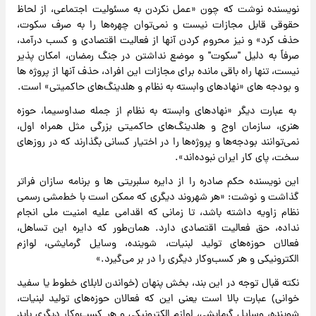
نویسنده نوشت که چون «عمل نکردن به مسئولیت اجتماعی، از لحاظ
حقوقی قابل مجازات نیست و نمی‌توان چهره‌ها را به صرف سکوت،
حذف کرد» و نیز محروم کردن آنها از فعالیت اقتصادی و کسب درآمد،
صرفاً به دلیل "سکوت" و موضع نداشتن در جنگ رمضان، امکان پذیر
نیست، تنها راه باقی مانده برای مجازات این افراد، حذف آنها از پروژه ها
و بودجه های «نهادهای وابسته به نظام و هلدینگ‌های حاکمیتی» است.
به عبارت دیگر «نهادهای وابسته به نظام از جمله صداوسیما، حوزه
هنری، سازمان اوج و هلدینگ‌های حاکمیتی بزرگی مثل همراه اول،
نمی‌توانند بودجه‌ها و پروژه‌ها را در اختیار کسانی بگذارند که در روزهای
سخت، پای کار ایران نبوده‌اند».
این نویسنده حکم صادره را از دایره سلبریتی ها و برنامه سازان فراتر
گذاشت و نوشت: «هر شهروند دیگری که ممکن است با خط‌مشی رسمی
نظام زاویه داشته باشد، تا زمانی که اقدامی علیه امنیت ملی انجام
نداده، حق فعالیت اقتصادی دارد. همان‌طور که دایره این تساهل،
فعالان حوزه‌های تولید لبنیات، شوینده، وسایل گرمایشی، لوازم
الکترونیکی و هر کسب‌وکار دیگری را در بر می‌گیرد.»
نکته قبال توجه در این بند، بخش پنهان (خواندن لابلای خطوط یا سفید
خوانی) عبارت بالا است یعنی این که فعالان حوزه‌های تولید لبنیات،
شوینده، وسایل گرمایشی، لوازم الکترونیکی و هر کسب‌وکار دیگری باید