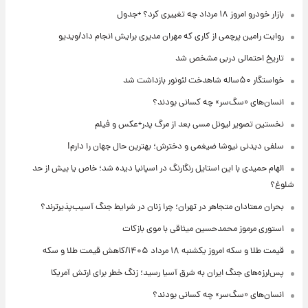
بازار خودرو امروز ۱۸ مرداد چه تغییری کرد؟ +جدول
روایت رامین پرچمی از کاری که مهران مدیری برایش انجام داد/ویدیو
تاریخ احتمالی دربی مشخص شد
خواستگار ۵۰ساله شاهدخت لئونور بازداشت شد
انسان‌های «سگ‌سر» چه کسانی بودند؟
نخستین تصویر لیونل مسی بعد از مرگ پدر+عکس و فیلم
سلفی دیدنی نیوشا ضیغمی و دخترش؛ بهترین حال جهان را دارم!
الهام حمیدی با این استایل رنگارنگ در اسپانیا دیده شد؛ خاص یا بیش از حد
شلوغ؟
بحران معتادان متجاهر در تهران؛ چرا زنان در شرایط جنگ آسیب‌پذیرترند؟
استوری مرموز محمدحسین میثاقی با موی بازکات
قیمت طلا و سکه امروز یکشنبه ۱۸ مرداد ۱۴۰۵/کاهش قیمت طلا و سکه
پس‌لرزه‌های جنگ ایران به شرق آسیا رسید؛ زنگ خطر برای ارتش آمریکا
انسان‌های «سگ‌سر» چه کسانی بودند؟