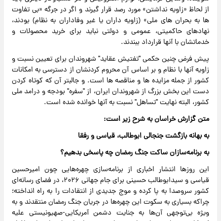
از لحاظ «زاویه نداشتن» مورد رصد قرار گیرند و اگر در جرگه «بی تفاوت
ها به بحران های ملی» (زاویه داران یا غیر وفاداران به نظام) بودند،
نهادهای حاکمیتی، عمومی و دولتی نباید برای خرید محصولات و
خدماتشان با آنها قرارداد ببندند.
پیش فرض چنین حکمی "تفتیش عقاید" شهروندان برای تعیین نسبت و
زاویه آنها با نظام و بر اساس آن محروم کردنشان از دسترسی به امکانات
کشور از جمله مزایده ها و مناقصه ها است. و جالبتر آن که کوتاه کردن
دست این بخش بزرگ از شهروندان ایران، از "سفره" بودجه و درامد ملی
کشور، البته نهایت "تساهل" نسبت به آنها خوانده شده است.
متن گزارش خراسان به شرح زیر است:
به بهانه بازگشت جنجالی ابوطالب، قیاسی و رفقا
به برنامه‌سازان ساکت جنگ رمضان چه پاسخی بدهیم؟
این روزها انتشار اخباری از برنامه‌سازی چهره‌هایی چون امیرحسین
قیاسی و سیدابوطالب حسینی برای جام جهانی ۲۰۲۶، در فضای رسانه‌ای
کشور سروصدا به پا کرده و موج جدیدی از انتقادات را به راه انداخته؛
چراکه بسیاری به سکوت این چهره‌ها در جریان جنگ رمضان منتقدند و به
ویژه بی‌توجهی آن‌ها به جنایت دشمن آمریکایی-صهیونیستی علیه