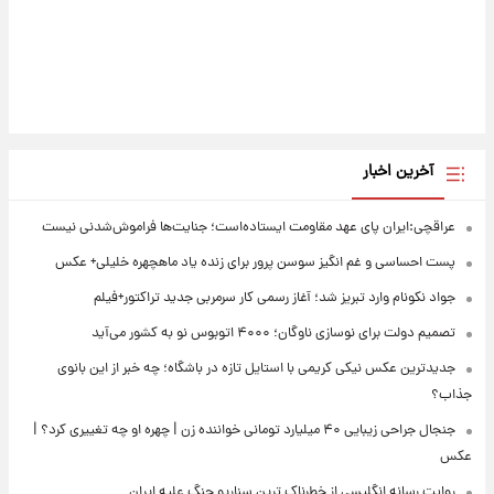
آخرین اخبار
عراقچی:ایران پای عهد مقاومت ایستاده‌است؛ جنایت‌ها فراموش‌شدنی نیست
پست احساسی و غم انگیز سوسن پرور برای زنده یاد ماهچهره خلیلی+ عکس
جواد نکونام وارد تبریز شد؛ آغاز رسمی کار سرمربی جدید تراکتور+فیلم
تصمیم دولت برای نوسازی ناوگان؛ ۴۰۰۰ اتوبوس نو به کشور می‌آید
جدیدترین عکس نیکی کریمی با استایل تازه در باشگاه؛ چه خبر از این بانوی
جذاب؟
جنجال جراحی زیبایی ۴۰ میلیارد تومانی خواننده زن | چهره او چه تغییری کرد؟ |
عکس
روایت رسانه انگلیسی از خطرناک ترین سناریو جنگ علیه ایران