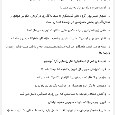
ادای احترام ویژه دی‌پل به پدر مسی!
شهباز حسن‌پور: گروه مالی گردشگری با سرمایه‌گذاری در کرمان، الگویی موفق از
نقش‌آفرینی بخش خصوصی در توسعه استان است
هدی زین‌العابدین با یک عکس هنری متفاوت دوباره خبرساز شد!
آتش‌سوزی در لوناپارک شیراز؛ آخرین وضعیت خزندگان خطرناک پس از حادثه
رتبه ها می آیند، ماندگاری ساخته میشود؛پیشتازی «به پرداخت ملت فراتر از اعداد
و رتبه ها
نفیسه روشن از «دخترش» انار رونمایی کرد!/ویدیو
قیمت ارزهای دیجیتال امروز یکشنبه ۱۸ مرداد ۱۴۰۵
بنزین در انتظار تصمیم نهایی؛ افزایش کالابرگ قطعی شد
دورهمی بازیگران و هنرمندان در حاشیه یک نمایش/ویدیو
واکنش معنادار ظریف به سیاستی که این روزها اسرائیل دنبال می کند
فوری: ربیعی رفت، نکونام سرمربی جدید تراکتور
شیوع «کم‌کاری اجباری» در ایران/ افراد شاغل باید به ساعات کاری کمتر و دستمزد