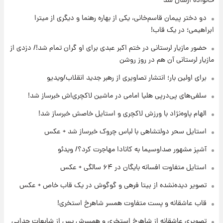
خانواده ارسال شد
۱۹ ساعت پیش
دو دختر پیمان قاسم‌خانی، یکی از بهاره رهنما و دیگری از میترا
ارزش سهام عدالت برای امروز ۱۷ مرداد ۱۴۰۵ +
ابراهیمی؛ در یک قاب!
جدول
حضور مازیار لرستانی در ختم اکبر عبدی برای او گران تمام شد!/ دزدی از
۲۰ ساعت پیش
مازیار لرستانی آن هم در روز روشن
لیونل مسی عزادار شد! + جزئیات
برای اولین بار؛ انتشار تصاویری از رهبر جدید انقلاب/ویدیو
سلفی‌های پی‌درپی هلیا امامی در ماشین لاکچری‌اش خبرساز شد!
۲۳ ساعت پیش
لحظه برخورد رعد و برق به ساختمان مرکز تجارت
الهام پاوه‌نژاد با ورزش لاکچری و استایل خاصش خبرساز شد!
جهانی در آمریکا + فیلم
استایل سحر دولتشاهی با لباس چروک خبرساز شد + عکس
آشپز مشهور صداوسیما به کانادا مهاجرت کرد؟/ ویدئو
۲۳ ساعت پیش
برای اولین بار؛ انتشار تصاویری از رهبر جدید
استایل متفاوت افسانه بایگان در ۶۴ سالگی + عکس
انقلاب/ویدیو
تصویر دیده‌نشده از بیتا فرهی و گوگوش در یک قاب خاص + عکس
۲۳ ساعت پیش
قاب عاشقانه و پست متفاوت همسر شاهرخ استخری!
تصاویر عمامه بستن به شیوه خاتمی/ویدیو
تصویری عاشقانه از شاهرخ استخری و همسرش پس از شایعات جدایی