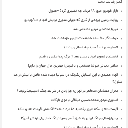
کمتر رضایت دهند
بازار خودرو امروز ۱۸ مرداد چه تغییری کرد؟ +جدول
روایت رامین پرچمی از کاری که مهران مدیری برایش انجام داد/ویدیو
تاریخ احتمالی دربی مشخص شد
خواستگار ۵۰ساله شاهدخت لئونور بازداشت شد
انسان‌های «سگ‌سر» چه کسانی بودند؟
نخستین تصویر لیونل مسی بعد از مرگ پدر+عکس و فیلم
سلفی دیدنی نیوشا ضیغمی و دخترش؛ بهترین حال جهان را دارم!
الهام حمیدی با این استایل رنگارنگ در اسپانیا دیده شد؛ خاص یا بیش از حد
شلوغ؟
بحران معتادان متجاهر در تهران؛ چرا زنان در شرایط جنگ آسیب‌پذیرترند؟
استوری مرموز محمدحسین میثاقی با موی بازکات
قیمت طلا و سکه امروز یکشنبه ۱۸ مرداد ۱۴۰۵/کاهش قیمت طلا و سکه
پس‌لرزه‌های جنگ ایران به شرق آسیا رسید؛ زنگ خطر برای ارتش آمریکا
انسان‌های «سگ‌سر» چه کسانی بودند؟