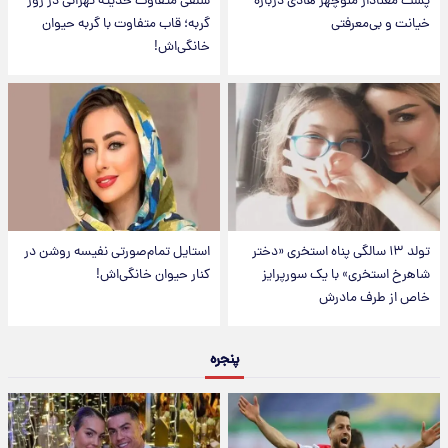
پست معنادار منوچهر هادی درباره
سلفی متفاوت حدیثه تهرانی در روز
خیانت و بی‌معرفتی
گربه؛ قاب متفاوت با گربه حیوان
خانگی‌اش!
تولد ۱۳ سالگی پناه استخری «دختر
استایل تمام‌صورتی نفیسه روشن در
شاهرخ استخری» با یک سورپرایز
کنار حیوان خانگی‌اش!
خاص از طرف مادرش
پنجره