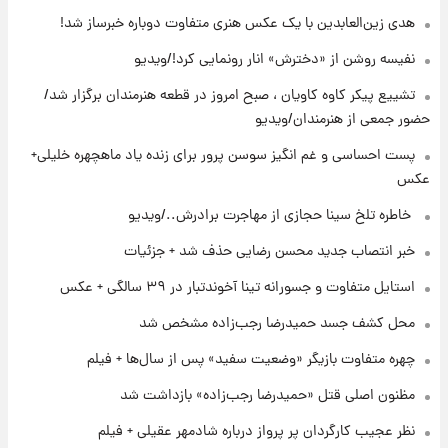
جزئیات
هدی زین‌العابدین با یک عکس هنری متفاوت دوباره خبرساز شد!
۲۰ ساعت پیش
نفیسه روشن از «دخترش» انار رونمایی کرد!/ویدیو
پست جدید محسن رضایی در شورای عالی امنیت
ملی
تشییع پیکر کاوه کاویان ، صبح امروز در قطعه هنرمندان برگزار شد/
حضور جمعی از هنرمندان/ویدیو
۲۳ ساعت پیش
پست احساسی و غم انگیز سوسن پرور برای زنده یاد ماهچهره خلیلی+
آتش‌سوزی در لوناپارک شیراز؛ آخرین وضعیت
عکس
خزندگان خطرناک پس از حادثه
⁨ خاطره تلخ سینا حجازی از مهاجرت برادرش../ویدیو
۱ روز پیش
خبر انتصاب جدید محسن رضایی حذف شد + جزئیات
خواستگار ۵۰ساله شاهدخت لئونور بازداشت شد
استایل متفاوت و جسورانه تینا آخوندتبار در ۳۹ سالگی + عکس
محل کشف جسد حمیدرضا رجب‌زاده مشخص شد
چهره متفاوت بازیگر «وضعیت سفید» پس از سال‌ها + فیلم
مظنون اصلی قتل «حمیدرضا رجب‌زاده» بازداشت شد
نظر عجیب کارگردان پر پرواز درباره شادمهر عقیلی + فیلم