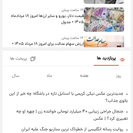
۱۶ ساعت پیش
قیمت دلار، یورو و سایر ارزها امروز ۱۸ مردادماه
۱۴۰۵ + جدول
۱۶ ساعت پیش
ارزش سهام عدالت برای امروز ۱۸ مرداد ۱۴۰۵ +
جدول
پربازدید ها
پربحث ها
۱۵ ساعت پیش
تصاویر شگفت‌انگیز از اهرام باستانی سودان در
روز
هفته
ماه
سال
دل صحرا + عکس
جدیدترین عکس نیکی کریمی با استایل تازه در باشگاه؛ چه خبر از این
۱۸ ساعت پیش
زمان برگزاری دربی ۱۰۷ اعلام شد؟
بانوی جذاب؟
جنجال جراحی زیبایی ۴۰ میلیارد تومانی خواننده زن | چهره او چه
تغییری کرد؟ | عکس
۱۸ ساعت پیش
خبر انتصاب جدید محسن رضایی حذف شد +
روایت رسانه انگلیسی از خطرناک ترین سناریو جنگ علیه ایران