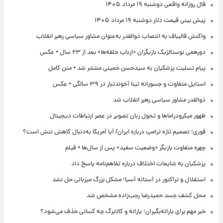
فال روزانه واقعی دوشنبه ۱۹ مرداد ۱۴۰۵
پیش‌ بینی قیمت دلار دوشنبه ۱۹ مرداد ۱۴۰۵
واکنش قالیباف به انتصاب ذوالقدر به‌عنوان مشاور سیاسی رهبر انقلاب
دورهمی نوستالژیک بازیگران «ارباب حلقه‌ها» بعد از ۲۳ سال + عکس
پیام تسلیت پزشکیان به سیدحسن خمینی منتشر شد + متن کامل
استایل متفاوت و جسورانه تینا آخوندتبار در ۳۹ سالگی + عکس
ذوالقدر مشاور سیاسی رهبر انقلاب شد
ظهور میکرودراماها و تحول زبان تصویر در عصر ارتباطات دیجیتال
فوری؛ تصمیم تازه ترامپ درباره ایران/ آیا آمریکا به‌دنبال کاهش تنش است؟
چهره متفاوت بازیگر «وضعیت سفید» پس از سال‌ها + فیلم
پزشکیان به شایعات اختلاف درباره تفاهم‌نامه پاسخ داد
استقلال و تراکتور در آستانه آسیا؛ مشکل بزرگ میزبانی حل نشد
محل کشف جسد حمیدرضا رجب‌زاده مشخص شد
خبر مهم برای یارانه‌بگیران؛ یارانه و کالابرگ چه کسانی حذف می‌شود؟