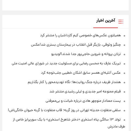
آخرین اخبار
همیلتون عکس‌های خصوصی کیم‌ کارداشیان را منتشر کرد
چنگیز وثوقی، بازیگر قبلِ انقلاب در بیمارستان بستری شد/عکس
ترلان پروانه و شروین حاجی‌پور جدا شدند!/ویدیو
تبریک عارف به محسن رضایی برای مسئولیت جدید در شورای عالی امنیت ملی
عکس‌ آتلیه‌ای همسر سابق اشکان خطیبی جلب‌توجه کرد
هشدار ظریف درباره جنگ روایت‌ها؛ نگاه تهدیدمحور را کنار بگذاریم
فیلم ممنوعه امیر جدیدی و لیلی رشیدی منتشر شد
پست معنادار منوچهر هادی درباره خیانت و بی‌معرفتی
سلفی متفاوت حدیثه تهرانی در روز گربه؛ قاب متفاوت با گربه حیوان خانگی‌اش!
تولد ۱۳ سالگی پناه استخری «دختر شاهرخ استخری» با یک سورپرایز خاص از
طرف مادرش