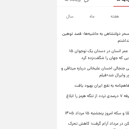
پربحث ها
فال قهوه روزانه پنجشنبه ۱۵ مرداد
ماه ۱۴۰۵
هفته
ماه
سال
۱ روز پیش
فال روزانه واقعی پنجشنبه ۱۵
مرداد ۱۴۰۵
حر دولتشاهی به حاشیه‌ها: قصد توهین
۱ روز پیش
نداشتم
ارزش سهام عدالت برای امروز
چهارشنبه ۱۴ مرداد + جدول
راز طول عمر انسان در دستان یک نوجوان ۱۵
یی که جهان را شگفت‌زده کرد
۱ روز پیش
آغاز طرح جدید فروش مشارکت در
 جنجالی احسان علیخانی درباره میثاقی و
تولید سایپا؛ نام خودرو، مبلغ پیش
 وایرال شد+فیلم
پرداخت و زمان تحویل | سود
مشارکت چند درصد است؟
اهم‌نامه به نفع ایران بهبود یافت
ایران تعرفه ۷ درصدی تردد از تنگه هرمز را ابلاغ
سکه امروز پنجشنبه ۱۵ مرداد ۱۴۰۵
کن در مرداد آرام گرفت؛ کاهش تحرک