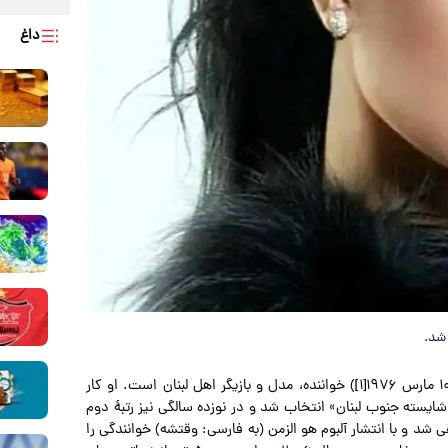
داغ
 شد.
، هیفا وهبی (به عربی: هیفاء وهبی) (زاده ۱۰ مارس ۱۹۷۶[۱]) خواننده، مدل و بازیگر اهل لبنان است. او کار
شایسته جنوب لبنان» انتخاب شد و در نوزده سالگی نیز رتبهٔ دوم
شد و با انتشار آلبوم هو الزمن (به فارسی: وقتشه) خوانندگی را