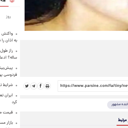
روز
واکنش س
به اذان را 
ساله؟ ادعا
پیش‌بینی
فردوسی پور
شرایط تف
کرد
ننده مشهور
قیمت طلا و 
 مرتبط
بازار مس