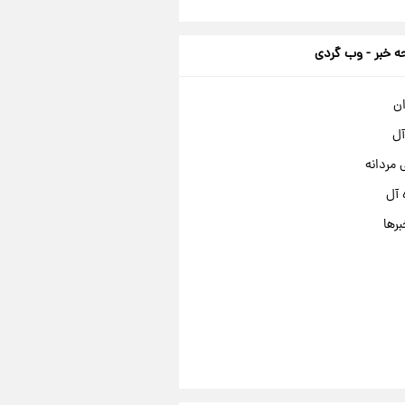
 خبر - وب گردی
ان
آل
مردانه
 آل
برها