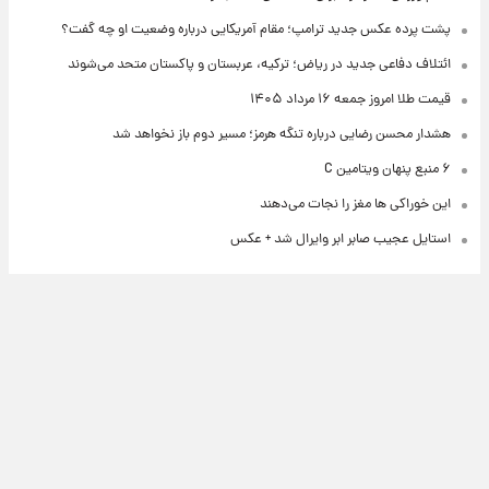
پشت پرده عکس جدید ترامپ؛ مقام آمریکایی درباره وضعیت او چه گفت؟
ائتلاف دفاعی جدید در ریاض؛ ترکیه، عربستان و پاکستان متحد می‌شوند
قیمت طلا امروز جمعه ۱۶ مرداد ۱۴۰۵
هشدار محسن رضایی درباره تنگه هرمز؛ مسیر دوم باز نخواهد شد
۶ منبع پنهان ویتامین C
این خوراکی ها مغز را نجات می‌دهند
استایل عجیب صابر ابر وایرال شد + عکس