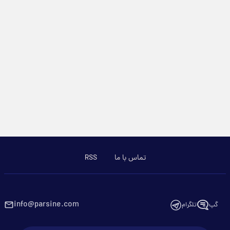
تماس با ما
RSS
info@parsine.com
گپ
تلگرام