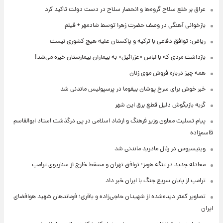
عراق بر خلع سلاح گروه‌ها و انحصار سلاح در دست دولت تاکید کرد
بازخوانی آهنگی در وصف حضرت زهرا توسط شادمهر + فیلم
ریاض: توافق دفاعی با ترکیه و پاکستان علیه هیچ کشوری نیست
بازداشت مردی که با لباس «عزرائیل» به بیماران بیمارستان خیره می‌شد!
همه چیز درباره فروش موی زنان
خبر خوش برای سرخ پوشان بیفوما در پرسپولیس ماندنی شد
گربه بازیگوش دلیل قطع برق این شهر
پیام تسلیت معاون وزیر فرهنگ و ارشاد اسلامی در پی درگذشت استاد ابوالقاسم
قاسم‌زاده
وینیسیوس در رئال مادرید ماندنی شد
معادله جدید در تنگه هرمز؛ توافق تهران و مسقط خارج از سناریوی ترامپ
ترامپ از پایان سریع جنگ با ایران خبر داد
تصاویر کمتر دیده‌شده از شهیدان حاجی‌زاده و باقری؛ فرماندهان شهید هوافضای
ایران