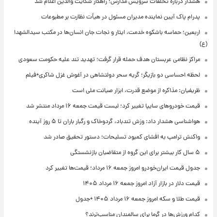
هشدار درباره تخلفات سرویس مدارس؛ راهکار شکایت والدین اعلام شد
پدرام پاک آیین نماینده مدیران مسئول در هیأت نظارت بر مطبوعات
اربعین؛ حماسه باشکوه خدمت، ایثار و نجات جان انسان‌ها در مکتب سیدالشهدا
(ع)
مراکز نظامی عربستان هدف حمله قرار گرفت؛ تهدید تند علیه حکومت سعودی
لحظه احساسی دو بازیگر؛ گریه سحر دولتشاهی در آغوش غزل شاکری+فیلم
ظریفیان: مذاکره از موضع قدرت، ابزار صیانت ملی است
قیمت خودروهای سایپا تغییر کرد؛ لیست قیمت جمعه ۱۶ مرداد منتشر شد
هواشناسی هشدار داد: وزش تندباد، گردوخاک و رگبار باران تا ۵ روز آینده
واکنش ترامپ به افشای کمبود تسلیحات؛ دستور تحقیق صادر شد
۵ سال کار بیشتر برای این گروه از متقاضیان بازنشستگی
جدول قیمت ایران‌خودرو امروز جمعه ۱۶ مرداد؛ قیمت‌ها تغییر کرد
قیمت دلار در بازار آزاد امروز جمعه ۱۶ مرداد ۱۴۰۵
قیمت طلا و سکه امروز جمعه ۱۶ مرداد ۱۴۰۵ +جدول
کدام ورزش‌ها در گرما برای سالمندان مناسب‌ترند؟