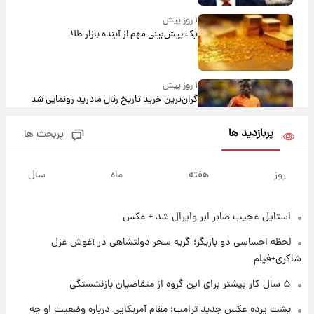
۱ روز پیش
یک پیش‌بینی مهم از آینده بازار طلا
۱ روز پیش
گران‌ترین خرید تاریخ رئال مادرید رونمایی شد
پربازدید ها
پربحث ها
۱ روز پیش
پیش‌بینی بارش‌های گسترده با ورود ال‌نینو؛ کدام
روز
هفته
ماه
سال
روزها پربارش‌تر خواهند بود؟
استایل عجیب صابر ابر وایرال شد + عکس
۱ روز پیش
شماره پیراهن خریدهای جدید پرسپولیس اعلام
لحظه احساسی دو بازیگر؛ گریه سحر دولتشاهی در آغوش غزل
شد؛ تیکدری، محبی و سرگیف با اعداد ویژه
شاکری+فیلم
۱ روز پیش
۵ سال کار بیشتر برای این گروه از متقاضیان بازنشستگی
جزئیات فعال‌سازی «کیف پول ایران» اعلام
پشت پرده عکس جدید ترامپ؛ مقام آمریکایی درباره وضعیت او چه
شد+فیلم