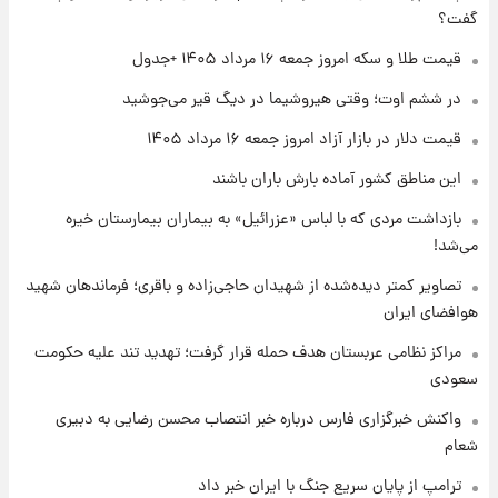
گفت؟
۱ روز پیش
قیمت طلا و سکه امروز جمعه ۱۶ مرداد ۱۴۰۵ +جدول
تغییر تند قیمت محصولات ایران‌خودرو و سایپا
امروز پنجشنبه ۱۵ مرداد ۱۴۰۵ +جدول
در ششم اوت؛ وقتی هیروشیما در دیگ قیر می‌جوشید
قیمت دلار در بازار آزاد امروز جمعه ۱۶ مرداد ۱۴۰۵
۱ روز پیش
این مناطق کشور آماده بارش باران باشند
قیمت طلا و سکه امروز پنجشنبه ۱۵ مرداد ۱۴۰۵
بازداشت مردی که با لباس «عزرائیل» به بیماران بیمارستان خیره
می‌شد!
۱ روز پیش
شارژ جدید کالابرگ برای سه دهک؛ جزئیات اعلام
تصاویر کمتر دیده‌شده از شهیدان حاجی‌زاده و باقری؛ فرماندهان شهید
شد
هوافضای ایران
مراکز نظامی عربستان هدف حمله قرار گرفت؛ تهدید تند علیه حکومت
سعودی
واکنش خبرگزاری فارس درباره خبر انتصاب محسن رضایی به دبیری
شعام
ترامپ از پایان سریع جنگ با ایران خبر داد