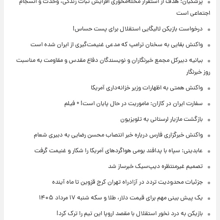
پزشکیان: هدف از استقرار محله‌محوری افزایش ثبات زندگی، وحدت و انسجام
اجتماعی است
درخواست بازیکن لالیگایی استقلال برای پست حساس!
واکنش بقایی به سخنان ترامپ که مدعی غنیمت‌گیری از ایران شده است
بیانیه دبیرکل مجمع خبرنگاران و نویسندگان دفاع مقدس و مقاومت به مناسبت
روز خبرنگار
واکنش همتی به اظهارات وزیر خزانه‌داری آمریکا
سفارت ایران در کازان: ماموریت در حال پایان است! + فیلم
بازگشت مازیار لرستانی به تلویزیون
واکنش خبرگزاری فارس درباره خبر انتصاب محسن رضایی به دبیری شعام
عابدینی: سپاه با پدافند بومی هواگردهای آمریکا را شکار و غنیمت گرفت
تصمیم غیرمنتظره دیپ‌سیک خبرساز شد
جزئیات محدودیت تردد در آزادراه تهران کرج قزوین تا ماه آینده
یک پیش ‌بینی مهم برای قیمت دلار، طلا و سکه شنبه ۱۷ مرداد ۱۴۰۵
بازیکن به درد نخور استقلال با مقصد اروپا این تیم را ترک کرد!