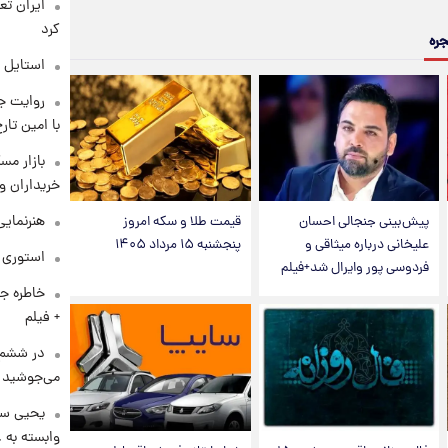
کرد
جره
استایل 
روایت ج
با امین تار
بازار مس
خریداران و
هنرنمایی
پیش‌بینی جنجالی احسان
قیمت طلا و سکه امروز
علیخانی درباره میثاقی و
پنجشنبه ۱۵ مرداد ۱۴۰۵
استوری م
فردوسی پور وایرال شد+فیلم
خاطره جا
+ فیلم
در ششم 
می‌جوشید
یحیی سر
وابسته به ع