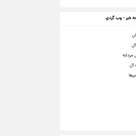
 خبر - وب گردی
ان
آل
مردانه
 آل
برها