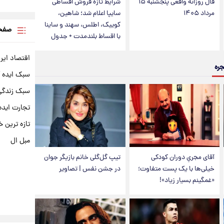
فال روزانه واقعی پنجشنبه ۱۵
شرایط تازه فروش اقساطی
مرداد ۱۴۰۵
سایپا اعلام شد؛ شاهین،
کوییک، اطلس، سهند و ساینا
صفحه
با اقساط بلندمدت + جدول
اقتصاد ایر
جره
سبک ایده 
سبک زندگی 
تجارت ایده
تازه ترین خ
مبل ال
آقای مجریِ دوران کودکی
تیپ گل‌گلی خانم بازیگر جوان
خیلی‌ها با یک پست متفاوت؛
در جشن نفس | تصاویر
«غمگینم بسیار زیاد»!