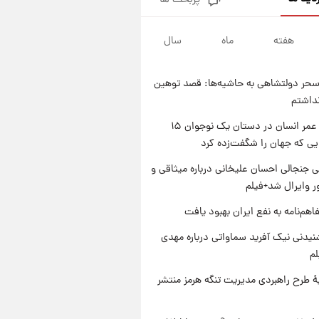
پربحث ها
شرایط تازه فروش اقساطی سایپا
اعلام شد؛ شاهین، کوییک، اطلس،
سهند و ساینا با اقساط بلندمدت +
هفته
ماه
سال
۱ روز پیش
جدول
سیگنال‌های جدید برای بازار طلا؛
پیش‌بینی قیمت سکه و طلا فردا
حر دولتشاهی به حاشیه‌ها: قصد توهین
۱ روز پیش
نداشتم
فال حافظ پنجشنبه ۱۵ مرداد ماه
۱۴۰۵
راز طول عمر انسان در دستان یک نوجوان ۱۵
یی که جهان را شگفت‌زده کرد
۱ روز پیش
فال قهوه روزانه پنجشنبه ۱۵ مرداد
 جنجالی احسان علیخانی درباره میثاقی و
ماه ۱۴۰۵
 وایرال شد+فیلم
اهم‌نامه به نفع ایران بهبود یافت
یدنی نیک آفرید سماواتی درباره مهدی
لم
ۀ طرح راهبردی مدیریت تنگه هرمز منتشر