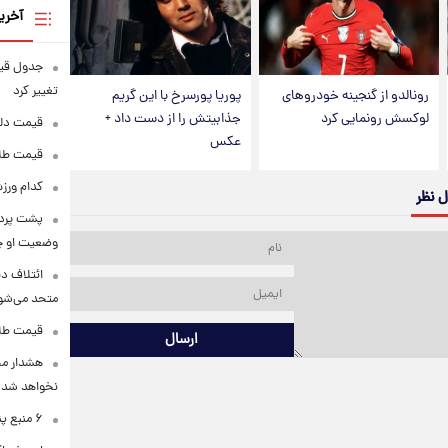
آخری
تغییر کرد
رونالدو از گنجینه خودروهای
پوریا پورسرخ با این گریم
لوکسش رونمایی کرد
جذابیتش را از دست داد +
قیمت دلار در 
عکس
قیمت طلا و سکه
کدام ورزش
ل نظر
پشت پرده
وضعیت او 
ائتلاف د
متحد می‌شو
قیمت طلا امرو
ارسال
هشدار محس
نخواهد شد
۶ منبع پنهان ویتامین C