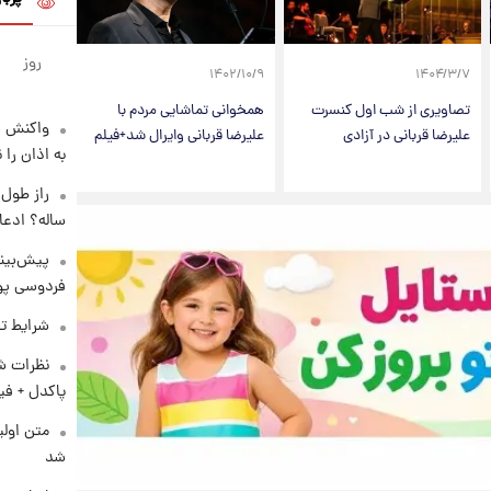
روز
۱۴۰۲/۱۰/۹
۱۴۰۴/۳/۷
تصاویری از شب اول کنسرت
همخوانی تماشایی مردم‌ با
واکنش س
علیرضا قربانی در آزادی
علیرضا قربانی وایرال شد+فیلم
به اذان را 
ساله؟ ادعا
پیش‌بینی
فردوسی پور
شرایط تف
نظرات شن
پاکدل + فی
متن اولی
شد