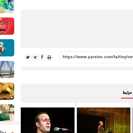
 مرتبط
پربا