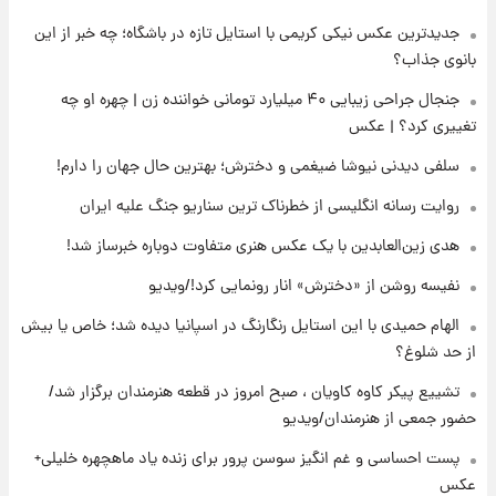
جدیدترین عکس نیکی کریمی با استایل تازه در باشگاه؛ چه خبر از این
۱۵ ساعت پیش
پست جدید محسن رضایی در شورای عالی امنیت
بانوی جذاب؟
ملی
جنجال جراحی زیبایی ۴۰ میلیارد تومانی خواننده زن | چهره او چه
تغییری کرد؟ | عکس
۱۸ ساعت پیش
آتش‌سوزی در لوناپارک شیراز؛ آخرین وضعیت
سلفی دیدنی نیوشا ضیغمی و دخترش؛ بهترین حال جهان را دارم!
خزندگان خطرناک پس از حادثه
روایت رسانه انگلیسی از خطرناک ترین سناریو جنگ علیه ایران
۱۹ ساعت پیش
هدی زین‌العابدین با یک عکس هنری متفاوت دوباره خبرساز شد!
خواستگار ۵۰ساله شاهدخت لئونور بازداشت شد
نفیسه روشن از «دخترش» انار رونمایی کرد!/ویدیو
الهام حمیدی با این استایل رنگارنگ در اسپانیا دیده شد؛ خاص یا بیش
۲۰ ساعت پیش
از حد شلوغ؟
نخستین تصویر لیونل مسی بعد از مرگ
پدر+عکس و فیلم
تشییع پیکر کاوه کاویان ، صبح امروز در قطعه هنرمندان برگزار شد/
حضور جمعی از هنرمندان/ویدیو
۲۰ ساعت پیش
پست احساسی و غم انگیز سوسن پرور برای زنده یاد ماهچهره خلیلی+
استوری مرموز محمدحسین میثاقی با موی
عکس
بازکات