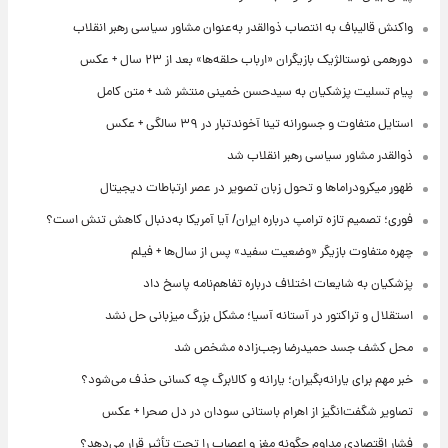
واکنش قالیباف به انتصاب ذوالقدر به‌عنوان مشاور سیاسی رهبر انقلاب
دورهمی نوستالژیک بازیگران «ارباب حلقه‌ها» بعد از ۲۳ سال + عکس
پیام تسلیت پزشکیان به سیدحسن خمینی منتشر شد + متن کامل
استایل متفاوت و جسورانه تینا آخوندتبار در ۳۹ سالگی + عکس
ذوالقدر مشاور سیاسی رهبر انقلاب شد
ظهور میکرودراماها و تحول زبان تصویر در عصر ارتباطات دیجیتال
فوری؛ تصمیم تازه ترامپ درباره ایران/ آیا آمریکا به‌دنبال کاهش تنش است؟
چهره متفاوت بازیگر «وضعیت سفید» پس از سال‌ها + فیلم
پزشکیان به شایعات اختلاف درباره تفاهم‌نامه پاسخ داد
استقلال و تراکتور در آستانه آسیا؛ مشکل بزرگ میزبانی حل نشد
محل کشف جسد حمیدرضا رجب‌زاده مشخص شد
خبر مهم برای یارانه‌بگیران؛ یارانه و کالابرگ چه کسانی حذف می‌شود؟
تصاویر شگفت‌انگیز از اهرام باستانی سودان در دل صحرا + عکس
فشار اقتصادی مداوم چگونه مغز و اعصاب را تحت تأثیر قرار می‌دهد؟