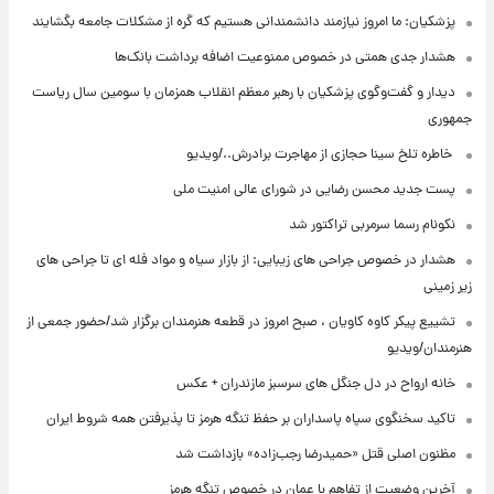
پزشکیان: ما امروز نیازمند دانشمندانی هستیم که گره از مشکلات جامعه بگشایند
هشدار جدی همتی در خصوص ممنوعیت اضافه ‌برداشت بانک‌ها
دیدار و گفت‌وگوی پزشکیان با رهبر معظم انقلاب همزمان با سومین سال ریاست
جمهوری
⁨ خاطره تلخ سینا حجازی از مهاجرت برادرش../ویدیو
پست جدید محسن رضایی در شورای عالی امنیت ملی
نکونام رسما سرمربی تراکتور شد
هشدار در خصوص جراحی های زیبایی: از بازار سیاه و مواد فله ای تا جراحی های
زیر زمینی
تشییع پیکر کاوه کاویان ، صبح امروز در قطعه هنرمندان برگزار شد/حضور جمعی از
هنرمندان/ویدیو
خانه ارواح در دل جنگل های سرسبز مازندران + عکس
تاکید سخنگوی سپاه پاسداران بر حفظ تنگه هرمز تا پذیرفتن همه شروط ایران
مظنون اصلی قتل «حمیدرضا رجب‌زاده» بازداشت شد
آخرین وضعیت از تفاهم با عمان در خصوص تنگه هرمز