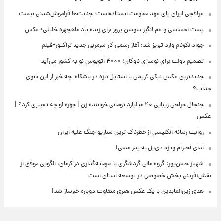
عراقچی:ایران پای عهد مقاومت ایستاده‌است؛ جنایت‌ها فراموش‌شدنی نیست
پست احساسی و غم انگیز سوسن پرور برای زنده یاد ماهچهره خلیلی+ عکس
جواد نکونام وارد تبریز شد؛ آغاز رسمی کار سرمربی جدید تراکتور+فیلم
تصمیم دولت برای نوسازی ناوگان؛ ۴۰۰۰ اتوبوس نو به کشور می‌آید
جدیدترین عکس نیکی کریمی با استایل تازه در باشگاه؛ چه خبر از این بانوی
جذاب؟
جنجال جراحی زیبایی ۴۰ میلیارد تومانی خواننده زن | چهره او چه تغییری کرد؟ |
عکس
روایت رسانه انگلیسی از خطرناک ترین سناریو جنگ علیه ایران
ادای احترام ویژه دی‌پل به پدر مسی!
شهباز حسن‌پور: گروه مالی گردشگری با سرمایه‌گذاری در کرمان، الگویی موفق از
نقش‌آفرینی بخش خصوصی در توسعه استان است
هدی زین‌العابدین با یک عکس هنری متفاوت دوباره خبرساز شد!