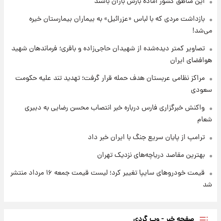
این مناطق کشور آماده بارش باران باشند
قیمت طلا و سکه امروز پنجشنبه ۱۵ مرداد ۱۴۰۵
بازداشت مردی که با لباس «عزرائیل» به بیماران بیمارستان خیره
می‌شد!
۱ روز پیش
شارژ جدید کالابرگ برای سه دهک؛ جزئیات اعلام
تصاویر کمتر دیده‌شده از شهیدان حاجی‌زاده و باقری؛ فرماندهان شهید
شد
هوافضای ایران
مراکز نظامی عربستان هدف حمله قرار گرفت؛ تهدید تند علیه حکومت
سعودی
واکنش خبرگزاری فارس درباره خبر انتصاب محسن رضایی به دبیری
شعام
ترامپ از پایان سریع جنگ با ایران خبر داد
بهترین مقاصد دریاچه‌های نزدیک تهران
قیمت خودروهای سایپا تغییر کرد؛ لیست قیمت جمعه ۱۶ مرداد منتشر
شد
صفحه خبر - وب گردی