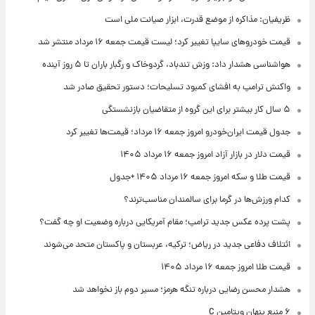
ظریفیان: مذاکره از موضع قدرت، ابزار صیانت ملی است
قیمت خودروهای سایپا تغییر کرد؛ لیست قیمت جمعه ۱۶ مرداد منتشر شد
هواشناسی هشدار داد: وزش تندباد، گردوخاک و رگبار باران تا ۵ روز آینده
واکنش ترامپ به افشای کمبود تسلیحات؛ دستور تحقیق صادر شد
۵ سال کار بیشتر برای این گروه از متقاضیان بازنشستگی
جدول قیمت ایران‌خودرو امروز جمعه ۱۶ مرداد؛ قیمت‌ها تغییر کرد
قیمت دلار در بازار آزاد امروز جمعه ۱۶ مرداد ۱۴۰۵
قیمت طلا و سکه امروز جمعه ۱۶ مرداد ۱۴۰۵ +جدول
کدام ورزش‌ها در گرما برای سالمندان مناسب‌ترند؟
پشت پرده عکس جدید ترامپ؛ مقام آمریکایی درباره وضعیت او چه گفت؟
ائتلاف دفاعی جدید در ریاض؛ ترکیه، عربستان و پاکستان متحد می‌شوند
قیمت طلا امروز جمعه ۱۶ مرداد ۱۴۰۵
هشدار محسن رضایی درباره تنگه هرمز؛ مسیر دوم باز نخواهد شد
۶ منبع پنهان ویتامین C