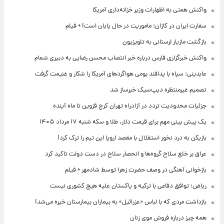
واکنش همتی به اظهارات وزیر خزانه‌داری آمریکا
سفارت ایران در کازان: ماموریت در حال پایان است! + فیلم
بازگشت مازیار لرستانی به تلویزیون
واکنش خبرگزاری فارس درباره خبر انتصاب محسن رضایی به دبیری شعام
عابدینی: سپاه با پدافند بومی هواگردهای آمریکا را شکار و غنیمت گرفت
تصمیم غیرمنتظره دیپ‌سیک خبرساز شد
جزئیات محدودیت تردد در آزادراه تهران کرج قزوین تا ماه آینده
یک پیش ‌بینی مهم برای قیمت دلار، طلا و سکه شنبه ۱۷ مرداد ۱۴۰۵
بازیکن به درد نخور استقلال با مقصد اروپا این تیم را ترک کرد!
عراق بر خلع سلاح گروه‌ها و انحصار سلاح در دست دولت تاکید کرد
بازخوانی آهنگی در وصف حضرت زهرا توسط شادمهر + فیلم
ریاض: توافق دفاعی با ترکیه و پاکستان علیه هیچ کشوری نیست
بازداشت مردی که با لباس «عزرائیل» به بیماران بیمارستان خیره می‌شد!
همه چیز درباره فروش موی زنان