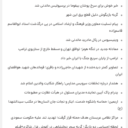
خبر خوش برای سرخ پوشان بیفوما در پرسپولیس ماندنی شد
گربه بازیگوش دلیل قطع برق این شهر
پیام تسلیت معاون وزیر فرهنگ و ارشاد اسلامی در پی درگذشت استاد ابوالقاسم
قاسم‌زاده
وینیسیوس در رئال مادرید ماندنی شد
معادله جدید در تنگه هرمز؛ توافق تهران و مسقط خارج از سناریوی ترامپ
ترامپ از پایان سریع جنگ با ایران خبر داد
تصاویر کمتر دیده‌شده از شهیدان حاجی‌زاده و باقری؛ فرماندهان شهید هوافضای
ایران
هشدار درباره تخلفات سرویس مدارس؛ راهکار شکایت والدین اعلام شد
پدرام پاک آیین نماینده مدیران مسئول در هیأت نظارت بر مطبوعات
اربعین؛ حماسه باشکوه خدمت، ایثار و نجات جان انسان‌ها در مکتب سیدالشهدا
(ع)
مراکز نظامی عربستان هدف حمله قرار گرفت؛ تهدید تند علیه حکومت سعودی
لحظه احساسی دو بازیگر؛ گریه سحر دولتشاهی در آغوش غزل شاکری+فیلم