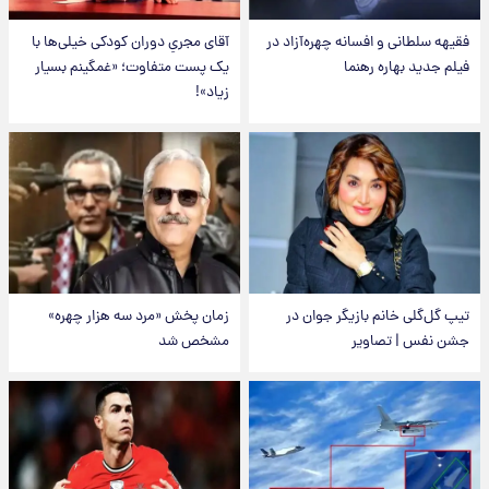
فقیهه سلطانی و افسانه چهره‌آزاد در
آقای مجریِ دوران کودکی خیلی‌ها با
فیلم جدید بهاره رهنما
یک پست متفاوت؛ «غمگینم بسیار
زیاد»!
تیپ گل‌گلی خانم بازیگر جوان در
زمان پخش «مرد سه هزار چهره»
جشن نفس | تصاویر
مشخص شد