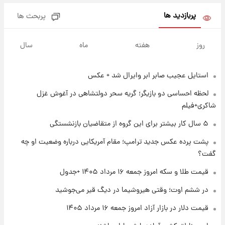
پربازدید ها
پربحث ها
۱ روز پیش
پیش‌بینی بارش‌های گسترده با ورود ال‌نینو؛ کدام
روز
هفته
ماه
سال
روزها پربارش‌تر خواهند بود؟
استایل عجیب صابر ابر وایرال شد + عکس
۱ روز پیش
شماره پیراهن خریدهای جدید پرسپولیس اعلام
لحظه احساسی دو بازیگر؛ گریه سحر دولتشاهی در آغوش غزل
شد؛ تیکدری، محبی و سرگیف با اعداد ویژه
شاکری+فیلم
۱ روز پیش
۵ سال کار بیشتر برای این گروه از متقاضیان بازنشستگی
جزئیات فعال‌سازی «کیف پول ایران» اعلام
پشت پرده عکس جدید ترامپ؛ مقام آمریکایی درباره وضعیت او چه
شد+فیلم
گفت؟
۱ روز پیش
قیمت طلا و سکه امروز جمعه ۱۶ مرداد ۱۴۰۵ +جدول
تغییر تند قیمت محصولات ایران‌خودرو و سایپا
امروز پنجشنبه ۱۵ مرداد ۱۴۰۵ +جدول
در ششم اوت؛ وقتی هیروشیما در دیگ قیر می‌جوشید
قیمت دلار در بازار آزاد امروز جمعه ۱۶ مرداد ۱۴۰۵
۱ روز پیش