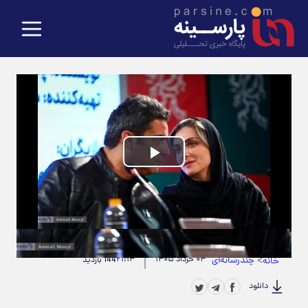
Play
Video
حجم ویدیو: 6.07M
|
مدت زمان ویدیو: 00:00:16
>
چندرسانه‌ای
۰۴ خرداد ۱۴۰۵
۲۱:۱۴
خانه
144 بازدید
دانلود