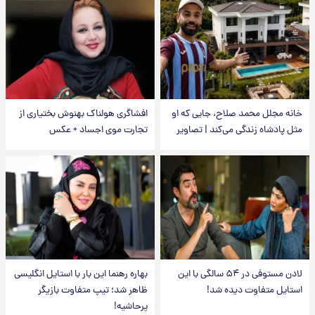
خانه مجلل محمد صلاح، جایی که او
افشاگری هولناک بهنوش بختیاری از
مثل پادشاه زندگی می‌کند | تصاویر
تجارت موی اجساد + عکس
لادن مستوفی در ۵۴ سالگی با این
بهاره رهنما این بار با استایل انگلیسی
استایل متفاوت دیده شد!
ظاهر شد؛ تیپ متفاوت بازیگر
پرحاشیه!