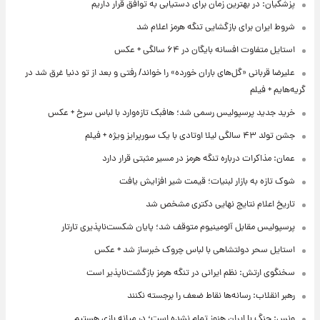
پزشکیان: در بهترین زمان برای دستیابی به توافق قرار داریم
شروط ایران برای بازگشایی تنگه هرمز اعلام شد
استایل متفاوت افسانه بایگان در ۶۴ سالگی + عکس
علیرضا قربانی «گل‌های باران خورده» را خواند/ رفتی و بعد از تو دنیا غرق شد در
گریه‌هایم + فیلم
خرید جدید پرسپولیس رسمی شد؛ هافبک تازه‌وارد با لباس سرخ + عکس
جشن تولد ۴۳ سالگی لیلا اوتادی با یک سورپرایز ویژه + فیلم
عمان: مذاکرات درباره تنگه هرمز در مسیر مثبتی قرار دارد
شوک تازه به بازار لبنیات؛ قیمت شیر افزایش یافت
تاریخ اعلام نتایج نهایی دکتری مشخص شد
پرسپولیس مقابل آلومینیوم متوقف شد؛ پایان شکست‌ناپذیری تارتار
استایل سحر دولتشاهی با لباس چروک خبرساز شد + عکس
سخنگوی ارتش: نظم ایرانی در تنگه هرمز بازگشت‌ناپذیر است
رهبر انقلاب: رسانه‌ها نقاط ضعف را برجسته نکنند
ونس: جنگ با ایران هنوز تمام نشده است؛ در میانه بازی هستیم