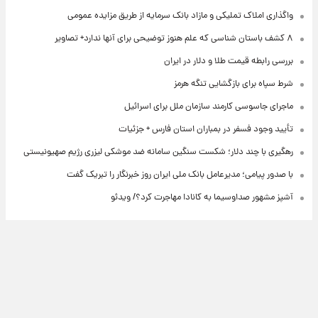
واگذاری املاک تملیکی و مازاد بانک سرمایه از طریق مزایده عمومی
۸ کشف باستان شناسی که علم هنوز توضیحی برای آنها ندارد+ تصاویر
بررسی رابطه قیمت طلا و دلار در ایران
شرط سپاه برای بازگشایی تنگه هرمز
ماجرای جاسوسی کارمند سازمان ملل برای اسرائیل
تأیید وجود فسفر در بمباران استان فارس + جزئیات
رهگیری با چند دلار؛ شکست سنگین سامانه ضد موشکی لیزری رژیم صهیونیستی
با صدور پیامی؛ مدیرعامل بانک ملی ایران روز خبرنگار را تبریک گفت
آشپز مشهور صداوسیما به کانادا مهاجرت کرد؟/ ویدئو