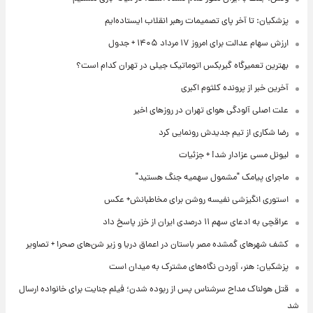
پزشکیان: تا آخر پای تصمیمات رهبر انقلاب ایستاده‌ایم
ارزش سهام عدالت برای امروز ۱۷ مرداد ۱۴۰۵ + جدول
بهترین تعمیرگاه گیربکس اتوماتیک جیلی در تهران کدام است؟
آخرین خبر از پرونده کلثوم اکبری
علت اصلی آلودگی هوای تهران در روزهای اخیر
رضا شکاری از تیم جدیدش رونمایی کرد
لیونل مسی عزادار شد! + جزئیات
ماجرای پیامک "مشمول سهمیه جنگ هستید"
استوری انگیزشی نفیسه روشن برای مخاطبانش+ عکس
عراقچی به ادعای سهم ۱۱ درصدی ایران از خزر پاسخ داد
کشف شهرهای گمشده مصر باستان در اعماق دریا و زیر شن‌های صحرا + تصاویر
پزشکیان: هنر، آوردن نگاه‌های مشترک به میدان است
قتل هولناک مداح سرشناس پس از ربوده شدن؛ فیلم جنایت برای خانواده ارسال
شد