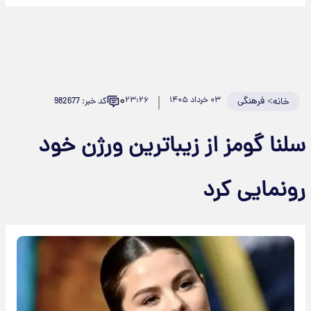
۰
>
فرهنگی
۰۳ خرداد ۱۴۰۵
۲۳:۲۶
کد خبر: 982677
خانه
سلنا گومز از زیباترین ورژن خود
رونمایی کرد