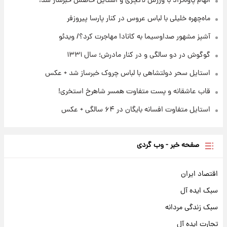
الهام پاوه‌نژاد با ورزش لاکچری و استایل خاصش خبرساز شد!
۲۲ ساعت پیش
ادعای جنجالی درباره اینفانتینو؛ اتهام پرداخت
ماه‌چهره خلیلی با لباس عروس در کنار پارسا پیروزفر
پول به معشوقه با درآمد یوفا
آشپز مشهور صداوسیما به کانادا مهاجرت کرد؟/ ویدئو
گوگوش در دو سالگی و در کنار مادرش؛ سال ۱۳۳۱
استایل سحر دولتشاهی با لباس چروک خبرساز شد + عکس
قاب عاشقانه و پست متفاوت همسر شاهرخ استخری!
استایل متفاوت افسانه بایگان در ۶۴ سالگی + عکس
صفحه خبر - وب گردی
اقتصاد ایران
سبک ایده آل
سبک زندگی مردانه
تجارت ایده آل