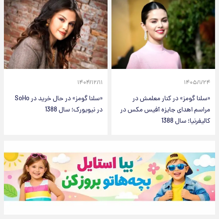
۱۴۰۴/۱۲/۱۱
۱۴۰۵/۱/۲۴
«سلنا گومز» در کنار معلمش در
«سلنا گومز» در حال خرید در SoHo
مراسم اهدای جایزه آفیس مکس در
در نیویورک؛ سال 1388
کالیفرنیا؛ سال 1388