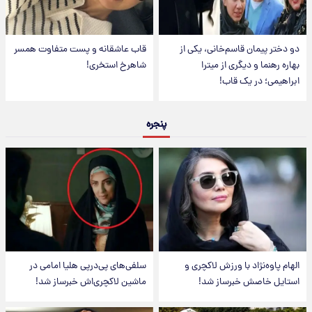
دو دختر پیمان قاسم‌خانی، یکی از
قاب عاشقانه و پست متفاوت همسر
بهاره رهنما و دیگری از میترا
شاهرخ استخری!
ابراهیمی؛ در یک قاب!
پنجره
الهام پاوه‌نژاد با ورزش لاکچری و
سلفی‌های پی‌درپی هلیا امامی در
استایل خاصش خبرساز شد!
ماشین لاکچری‌اش خبرساز شد!