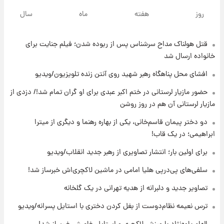
لحظه برخورد رعد و برق به ساختمان مرکز تجارت
روز
هفته
ماه
سال
جهانی در آمریکا + فیلم
قتل هولناک مداح سرشناس پس از ربوده شدن؛ فیلم جنایت برای
۱۸ ساعت پیش
برای اولین بار؛ انتشار تصاویری از رهبر جدید
خانواده ارسال شد
انقلاب/ویدیو
افشای محل پناهگاه‌ رهبر شهید روی آنتن زنده تلویزیون/ویدیو
۱۹ ساعت پیش
حضور مازیار لرستانی در ختم اکبر عبدی برای او گران تمام شد!/ دزدی از
تصاویر عمامه بستن به شیوه خاتمی/ویدیو
مازیار لرستانی آن هم در روز روشن
دو دختر پیمان قاسم‌خانی، یکی از بهاره رهنما و دیگری از میترا
ابراهیمی؛ در یک قاب!
۲۱ ساعت پیش
افشای محل پناهگاه‌ رهبر شهید روی آنتن زنده
برای اولین بار؛ انتشار تصاویری از رهبر جدید انقلاب/ویدیو
تلویزیون/ویدیو
سلفی‌های پی‌درپی هلیا امامی در ماشین لاکچری‌اش خبرساز شد!
۲۲ ساعت پیش
تصاویر جدید و دلبرانه از هدیه تهرانی در یک گلخانه
ثریا اسفندیاری بعد از طلاق و در دیدار با گروه
بیتلز
ترس نعیمه نظام‌دوست از بغل کردن دختری با استایل پسرانه/ویدیو