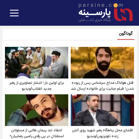
گوناگون
قتل هولناک مداح سرشناس پس از ربوده
برای اولین بار؛ انتشار تصاویری از رهبر
شدن؛ فیلم جنایت برای خانواده ارسال شد
جدید انقلاب/ویدیو
افشای محل پناهگاه‌ رهبر شهید روی آنتن
انتقاد تند پیمان طالبی از مسئولان
زنده تلویزیون/ویدیو
استقلال در پی رفتن رامین رضاییان+