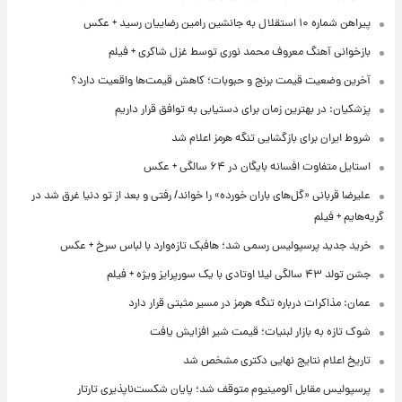
پیراهن شماره ۱۰ استقلال به جانشین رامین رضاییان رسید + عکس
بازخوانی آهنگ معروف محمد نوری توسط غزل شاکری + فیلم
آخرین وضعیت قیمت برنج و حبوبات؛ کاهش قیمت‌ها واقعیت دارد؟
پزشکیان: در بهترین زمان برای دستیابی به توافق قرار داریم
شروط ایران برای بازگشایی تنگه هرمز اعلام شد
استایل متفاوت افسانه بایگان در ۶۴ سالگی + عکس
علیرضا قربانی «گل‌های باران خورده» را خواند/ رفتی و بعد از تو دنیا غرق شد در
گریه‌هایم + فیلم
خرید جدید پرسپولیس رسمی شد؛ هافبک تازه‌وارد با لباس سرخ + عکس
جشن تولد ۴۳ سالگی لیلا اوتادی با یک سورپرایز ویژه + فیلم
عمان: مذاکرات درباره تنگه هرمز در مسیر مثبتی قرار دارد
شوک تازه به بازار لبنیات؛ قیمت شیر افزایش یافت
تاریخ اعلام نتایج نهایی دکتری مشخص شد
پرسپولیس مقابل آلومینیوم متوقف شد؛ پایان شکست‌ناپذیری تارتار