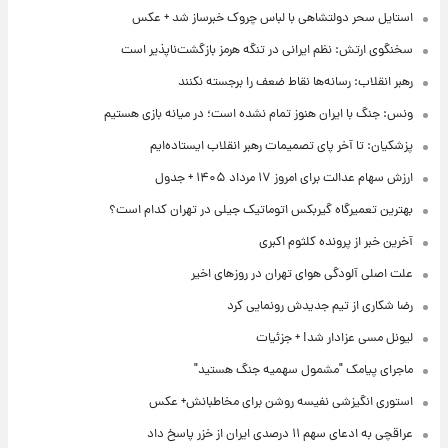
استایل سحر دولتشاهی با لباس چروک خبرساز شد + عکس
سخنگوی ارتش: نظم ایرانی در تنگه هرمز بازگشت‌ناپذیر است
رهبر انقلاب: رسانه‌ها نقاط ضعف را برجسته نکنند
ونس: جنگ با ایران هنوز تمام نشده است؛ در میانه بازی هستیم
پزشکیان: تا آخر پای تصمیمات رهبر انقلاب ایستاده‌ایم
ارزش سهام عدالت برای امروز ۱۷ مرداد ۱۴۰۵ + جدول
بهترین تعمیرگاه گیربکس اتوماتیک جیلی در تهران کدام است؟
آخرین خبر از پرونده کلثوم اکبری
علت اصلی آلودگی هوای تهران در روزهای اخیر
رضا شکاری از تیم جدیدش رونمایی کرد
لیونل مسی عزادار شد! + جزئیات
ماجرای پیامک "مشمول سهمیه جنگ هستید"
استوری انگیزشی نفیسه روشن برای مخاطبانش+ عکس
عراقچی به ادعای سهم ۱۱ درصدی ایران از خزر پاسخ داد