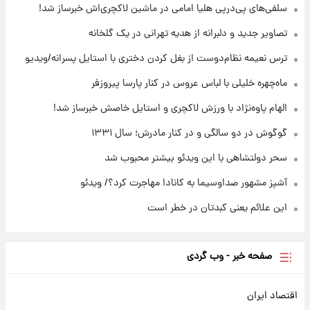
۱۶ ساعت پیش
سلفی‌های پی‌درپی هلیا امامی در ماشین لاکچری‌اش خبرساز شد!
قیمت طلا ۱۸عیار امروز شنبه ۱۷ مرداد ۱۴۰۵
+جدول
تصاویر جدید و دلبرانه از هدیه تهرانی در یک گلخانه
ترس نعیمه نظام‌دوست از بغل کردن دختری با استایل پسرانه/ویدیو
۱۶ ساعت پیش
قیمت محصولات ایران‌خودرو و سایپا امروز شنبه
ماه‌چهره خلیلی با لباس عروس در کنار پارسا پیروزفر
۱۷ مرداد ۱۴۰۵
الهام پاوه‌نژاد با ورزش لاکچری و استایل خاصش خبرساز شد!
گوگوش در دو سالگی و در کنار مادرش؛ سال ۱۳۳۱
سحر دولتشاهی با این ویدئو بیشتر محبوب شد
آشپز مشهور صداوسیما به کانادا مهاجرت کرد؟/ ویدئو
این علائم یعنی کبدتان در خطر است
صفحه خبر - وب گردی
اقتصاد ایران