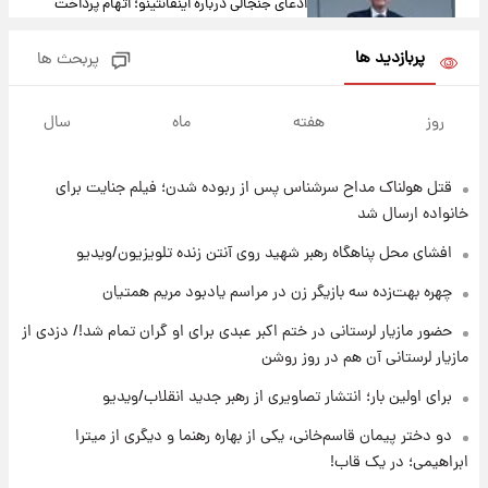
ادعای جنجالی درباره اینفانتینو؛ اتهام پرداخت
پول به معشوقه با درآمد یوفا
پربازدید ها
پربحث ها
۱۴ ساعت پیش
هشدار درباره کمبود یک ماده معدنی؛ خطر
روز
هفته
ماه
سال
آلزایمر و زوال عقل افزایش می‌یابد؟
قتل هولناک مداح سرشناس پس از ربوده شدن؛ فیلم جنایت برای
۱۵ ساعت پیش
انتقاد تند پیمان طالبی از مسئولان استقلال در
خانواده ارسال شد
پی رفتن رامین رضاییان+ عکس
افشای محل پناهگاه‌ رهبر شهید روی آنتن زنده تلویزیون/ویدیو
۱۵ ساعت پیش
چهره بهت‌زده سه بازیگر زن در مراسم یادبود مریم همتیان
قیمت گوشت گوساله و گوسفند امروز شنبه ۱۷
حضور مازیار لرستانی در ختم اکبر عبدی برای او گران تمام شد!/ دزدی از
مرداد ۱۴۰۵ +جدول
مازیار لرستانی آن هم در روز روشن
۱۵ ساعت پیش
برای اولین بار؛ انتشار تصاویری از رهبر جدید انقلاب/ویدیو
با قدرتمندترین و بادوام ترین تانک جهان آشنا
شوید+ فیلم
دو دختر پیمان قاسم‌خانی، یکی از بهاره رهنما و دیگری از میترا
ابراهیمی؛ در یک قاب!