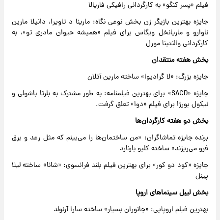
فیلم «پسر کنگو» به کارگردانی رافیکی فاریالا
جایزه بهترین بازیگر زن بخش نوعی نگاه: مارینا د تاویرا، دانیلا مارین
ناوارو و ماریانخل ویگاس برای فیلم «همیشه حیوان مادری تو»، به
کارگردانی والنتینا مورل
بخش هفته منتقدان
جایزه بزرگ: «لا گرادیوا» ساخته مارین آتلان
جایزه «SACD» برای بهترین فیلمنامه: به طور مشترک به بلرتا باشولی و
نیکول بورژا برای فیلم «دوا» تعلق گرفت.
بخش دو هفته کارگردان‌ها
برنده جایزه تماشاگران: «من ساختمان‌ها را می‌بینم که مثل رعد و برق
فرو می‌ریزند» ساخته کلیو بارنارد
جایزه «کود دو کور» برای بهترین فیلم بلند فرانسوی: «شانا» ساخته لیلا
پینل
بخش لیبل سینماهای اروپا
بهترین فیلم اروپایی: «جانوران بسیار» ساخته سارا آرنولد