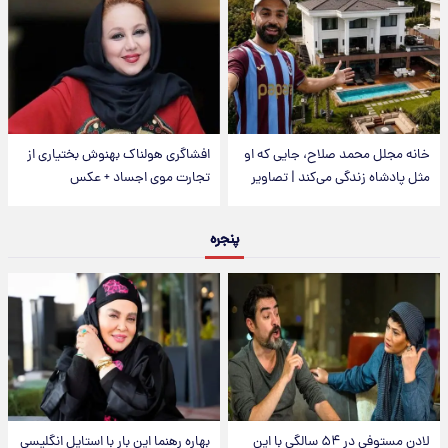
خانه مجلل محمد صلاح، جایی که او
افشاگری هولناک بهنوش بختیاری از
مثل پادشاه زندگی می‌کند | تصاویر
تجارت موی اجساد + عکس
پنجره
لادن مستوفی در ۵۴ سالگی با این
بهاره رهنما این بار با استایل انگلیسی