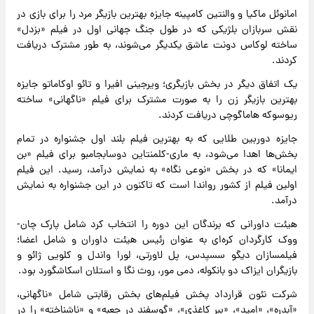
امانوئل ماکیا و والنتین کامپینه جایزه بهترین بازیگر مرد را برای بازی در
نقش سربازان بلژیکی که در طول جنگ جهانی اول در فیلم «بزدل»
ساخته لوکاس دونت عاشق یکدیگر می‌شوند، به طور مشترک دریافت
کردند.
یک اتفاق دیگر در بخش بازیگری؛ ویرجینی افیرا و تائو اوکاماتو جایزه
بهترین بازیگر زن را به صورت مشترک برای فیلم «ناگهانی» ساخته
ریوسوکه هاماگوچی دریافت کردند.
جایزه دوربین طلایی که به بهترین فیلم بلند اول جشنواره در تمام
بخش‌ها اهدا می‌شود، به ماری-کلمنتاین دوسابجامبو برای فیلم «بن
ایمانا» که در بخش «نوعی نگاه» به نمایش درآمد، رسید. این فیلم
اولین فیلم از کشور رواندا است که تاکنون در این جشنواره به نمایش
درآمد.
هیئت داورانی که برندگان این دوره را انتخاب کرد شامل پارک چان-
ووک کارگردان کره‌ای به عنوان رئیس هیئت داوران و شامل اعضا؛
فیلمسازان دیگو سسپدس، پل لاورتی، لورا واندل و کلویی ژائو و
بازیگران ایزاک دو بانکوله، دمی مور، روث نگا و استلان اسکاشگورد بود.
شرکت نئون قرارداد پخش فیلم‌های بخش رقابتی شامل «ناگهانی،
«آبدره»، «امید»، «ببر کاغذی»، «گوسفند در جعبه» و «ناشناخته» را در