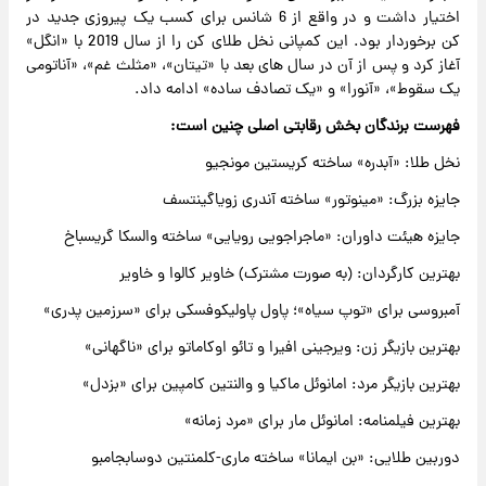
اختیار داشت و در واقع از 6 شانس برای کسب یک پیروزی جدید در
کن برخوردار بود. این کمپانی نخل طلای کن را از سال 2019 با «انگل»
آغاز کرد و پس از آن در سال های بعد با «تیتان»، «مثلث غم»، «آناتومی
یک سقوط»، «آنورا» و «یک تصادف ساده» ادامه داد.
فهرست برندگان بخش رقابتی اصلی چنین است:
نخل طلا: «آبدره» ساخته کریستین مونجیو
جایزه بزرگ: «مینوتور» ساخته آندری زویاگینتسف
جایزه هیئت داوران: «ماجراجویی رویایی» ساخته والسکا گریسباخ
بهترین کارگردان: (به صورت مشترک) خاویر کالوا و خاویر
آمبروسی برای «توپ سیاه»؛ پاول پاولیکوفسکی برای «سرزمین پدری»
بهترین بازیگر زن: ویرجینی افیرا و تائو اوکاماتو برای «ناگهانی»
بهترین بازیگر مرد: امانوئل ماکیا و والنتین کامپین برای «بزدل»
بهترین فیلمنامه: امانوئل مار برای «مرد زمانه»
دوربین طلایی: «بن ایمانا» ساخته ماری-کلمنتین دوسابجامبو