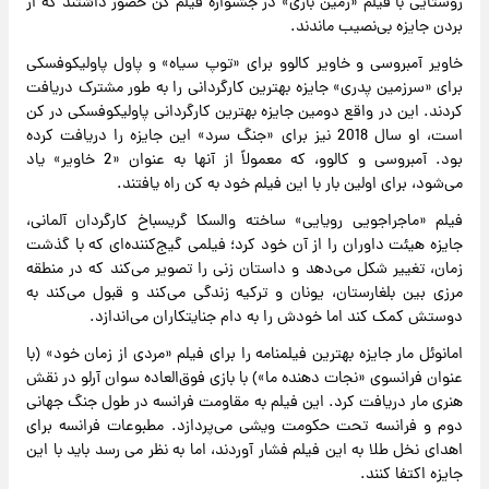
روستایی با فیلم «زمین بازی» در جشنواره فیلم کن حضور داشتند که از
بردن جایزه بی‌نصیب ماندند.
خاویر آمبروسی و خاویر کالوو برای «توپ سیاه» و پاول پاولیکوفسکی
برای «سرزمین پدری» جایزه بهترین کارگردانی را به طور مشترک دریافت
کردند. این در واقع دومین جایزه بهترین کارگردانی پاولیکوفسکی در کن
است، او سال 2018 نیز برای «جنگ سرد» این جایزه را دریافت کرده
بود. آمبروسی و کالوو، که معمولاً از آنها به عنوان «2 خاویر» یاد
می‌شود، برای اولین بار با این فیلم خود به کن راه یافتند.
فیلم «ماجراجویی رویایی» ساخته والسکا گریسباخ کارگردان آلمانی،
جایزه هیئت داوران را از آن خود کرد؛ فیلمی گیج‌کننده‌ای که با گذشت
زمان، تغییر شکل می‌دهد و داستان زنی را تصویر می‌کند که در منطقه
مرزی بین بلغارستان، یونان و ترکیه زندگی می‌کند و قبول می‌کند به
دوستش کمک کند اما خودش را به دام جنایتکاران می‌اندازد.
امانوئل مار جایزه بهترین فیلمنامه را برای فیلم «مردی از زمان خود» (با
عنوان فرانسوی «نجات دهنده ما») با بازی فوق‌العاده سوان آرلو در نقش
هنری مار دریافت کرد. این فیلم به مقاومت فرانسه در طول جنگ جهانی
دوم و فرانسه تحت حکومت ویشی می‌پردازد. مطبوعات فرانسه برای
اهدای نخل طلا به این فیلم فشار ‌آوردند، اما به نظر می رسد باید با این
جایزه اکتفا کنند.