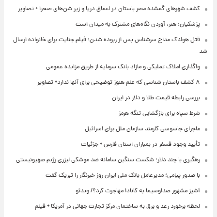
کشف شهرهای گمشده مصر باستان در اعماق دریا و زیر شن‌های صحرا + تصاویر
پزشکیان: هنر، آوردن نگاه‌های مشترک به میدان است
قتل هولناک مداح سرشناس پس از ربوده شدن؛ فیلم جنایت برای خانواده ارسال
شد
واگذاری املاک تملیکی و مازاد بانک سرمایه از طریق مزایده عمومی
۸ کشف باستان شناسی که علم هنوز توضیحی برای آنها ندارد+ تصاویر
بررسی رابطه قیمت طلا و دلار در ایران
شرط سپاه برای بازگشایی تنگه هرمز
ماجرای جاسوسی کارمند سازمان ملل برای اسرائیل
تأیید وجود فسفر در بمباران استان فارس + جزئیات
رهگیری با چند دلار؛ شکست سنگین سامانه ضد موشکی لیزری رژیم صهیونیستی
با صدور پیامی؛ مدیرعامل بانک ملی ایران روز خبرنگار را تبریک گفت
آشپز مشهور صداوسیما به کانادا مهاجرت کرد؟/ ویدئو
لحظه برخورد رعد و برق به ساختمان مرکز تجارت جهانی در آمریکا + فیلم