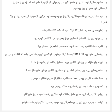
حضور مازیار لرستانی در ختم اکبر عبدی برای او گران تمام شد!/ دزدی از مازیار
لرستانی آن هم در روز روشن
دو دختر پیمان قاسم‌خانی، یکی از بهاره رهنما و دیگری از میترا ابراهیمی؛ در یک
قاب!
زمان‌بندی جدید شارژ کالابرگ مرداد ۱۴۰۵ اعلام شد
برای اولین بار؛ انتشار تصاویری از رهبر جدید انقلاب/ویدیو
قاب عاشقانه و پست متفاوت همسر شاهرخ استخری!
رونمایی خودرو IM LS۹ توسط نیکا موتور ، لوکس ترین شاسی بلند EREV در ایران
الهام پاوه‌نژاد با ورزش لاکچری و استایل خاصش خبرساز شد!
سلفی‌های پی‌درپی هلیا امامی در ماشین لاکچری‌اش خبرساز شد!
خط مقدم نابرابر روایت‌ها؛ مصائب دفاع از حریم افکار عمومی
تصاویر عمامه بستن به شیوه خاتمی/ویدیو
پیام دکتر بیگدلی، مدیرعامل بانک گردشگری به مناسبت روز خبرنگار
ترفند عجیب این زن برای ماهیگیری، موجب حیرت کاربران شد+ فیلم