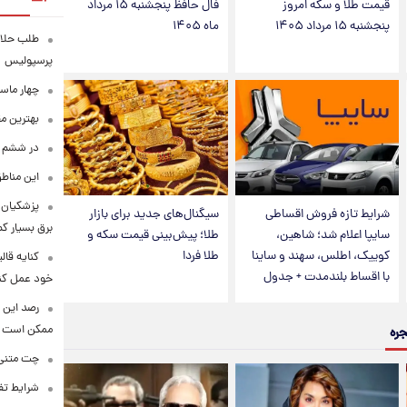
قیمت طلا و سکه امروز
فال حافظ پنجشنبه ۱۵ مرداد
پنجشنبه ۱۵ مرداد ۱۴۰۵
ماه ۱۴۰۵
طلب حلالی
پرسپولیس
چهار ماس
بهترین م
در ششم ا
این مناطق
پزشکیان: 
شرایط تازه فروش اقساطی
سیگنال‌های جدید برای بازار
برق بسیار ک
سایپا اعلام شد؛ شاهین،
طلا؛ پیش‌بینی قیمت سکه و
کوییک، اطلس، سهند و ساینا
طلا فردا
کنایه قال
با اقساط بلندمدت + جدول
خود عمل کن
رصد این 
ممکن است
جره
چت متنی نا
شرایط تفا