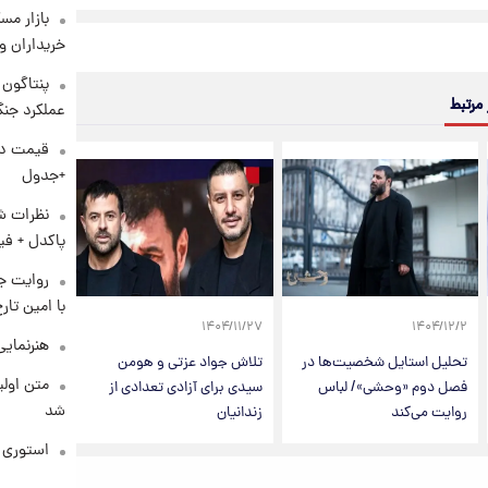
بازار مس
خریداران و
 مرتبط
عملکرد جنگ
+جدول
نظرات شن
پاکدل + فی
روایت ج
با امین تار
۱۴۰۴/۱۱/۲۷
۱۴۰۴/۱۲/۲
هنرنمایی
تحلیل استایل شخصیت‌ها در
تلاش جواد عزتی و هومن
متن اولی
فصل دوم «وحشی»/ لباس
سیدی برای آزادی تعدادی از
شد
روایت می‌کند
زندانیان
استوری م