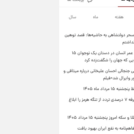
پربحث ها
فال قهوه روزانه پنجشنبه ۱۵ مرداد
ماه ۱۴۰۵
هفته
ماه
سال
۱ روز پیش
فال روزانه واقعی پنجشنبه ۱۵
مرداد ۱۴۰۵
حر دولتشاهی به حاشیه‌ها: قصد توهین
۱ روز پیش
نداشتم
ارزش سهام عدالت برای امروز
چهارشنبه ۱۴ مرداد + جدول
راز طول عمر انسان در دستان یک نوجوان ۱۵
یی که جهان را شگفت‌زده کرد
۱ روز پیش
آغاز طرح جدید فروش مشارکت در
 جنجالی احسان علیخانی درباره میثاقی و
تولید سایپا؛ نام خودرو، مبلغ پیش
 وایرال شد+فیلم
پرداخت و زمان تحویل | سود
مشارکت چند درصد است؟
ه ۱۵ مرداد ماه ۱۴۰۵
ایران تعرفه ۷ درصدی تردد از تنگه هرمز را ابلاغ
سکه امروز پنجشنبه ۱۵ مرداد ۱۴۰۵
اهم‌نامه به نفع ایران بهبود یافت