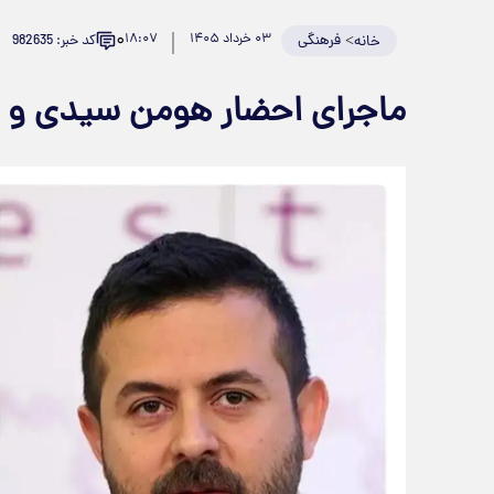
۰
>
فرهنگی
۰۳ خرداد ۱۴۰۵
۱۸:۰۷
کد خبر: 982635
خانه
ماجرای احضار هومن سیدی و س