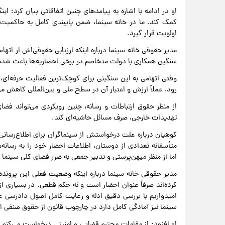
او در ادامه با اشاره به پیامدهای چنین اتفاقاتی بیان کرد: 
کمک کند. ما در خانه سینما، ضمن پایبندی کامل به حاکمیت 
اولویت قرار گیرد.
مدیر حقوقی خانه سینما درباره اینکه ارزیابی حقوقی‌اش ار اتهام
سنگین همکاری با دولت متخاصم در برخی احضاریه‌ها باعث شده 
وقتی اتهامی به این سنگینی برای کوچک‌ترین فعالیت حرفه‌ای، م
رود، عملاً ارزش و اعتبار آن در سطح ملی و بین‌المللی کاهش 
از منظر حقوق ارتباطات و رسانه، چنین رویکردی می‌تواند فضای 
تهدیدات خارجی، صرف مسائل حاشیه‌ای کند.
کوهیان درباره علت درخواستش از سینماگران برای اطلاع‌رسانی
متأسفانه تعدادی از دوستان، اطلاعات احضار خود را به رسانه‌
اما از منظر میهن‌پرستی و تدبیر جمعی به ضرر فضای کلی سینما
مدیر حقوقی خانه سینما درباره اینکه وضعیت فعلی این پرونده‌ه
کرده‌اند صرفاً عنوان احضار است و نه حکم قطعی. در بسیاری از 
امیدواریم با بررسی دقیق ادله و رعایت کامل اصول دادرسی عا
سینما نیز آمادگی کامل دارد در چارچوب قانون از حقوق صنفی ا
او افزود: از مقامات محترم قضایی و امنیتی درخواست می‌کنم 