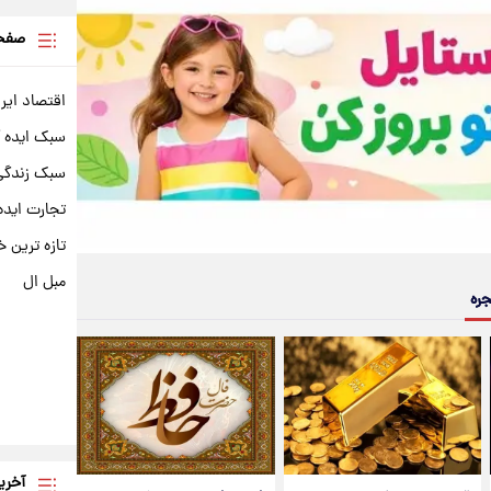
صفحه
اقتصاد ایر
سبک ایده 
سبک زندگی 
تجارت ایده
تازه ترین خ
مبل ال
جره
آخری