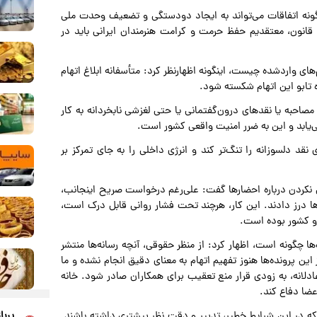
اینگونه اتفاقات می‌تواند به ایجاد دودستگی و تضعیف وحدت ملی
قانون، معتقدیم حفظ حرمت و کرامت هنرمندان ایرانی باید در
‌های واردشده چیست، اینگونه اظهارنظر کرد: متأسفانه ابلاغ اتهام
تابو این اتهام شکسته شود.
صاحبه یا نقدهای درون‌گفتمانی یا حتی لغزشی نابخردانه به کار
می‌یابد و این به ضرر امنیت واقعی کشور است.
نقد دلسوزانه را تنگ‌تر کند و انرژی داخلی را به جای تمرکز بر
 نکردن درباره احضارها گفت: علی‌رغم درخواست صریح اینجانب،
ها درز دادند. این کار، هرچند تحت فشار روانی قابل درک است،
 و کشور بوده است.
ا چگونه است، اظهار کرد: از منظر حقوقی، آنچه رسانه‌ها منتشر
این پرونده‌ها هنوز تفهیم اتهام به معنای دقیق انجام نشده و ما
دلانه، به زودی قرار منع تعقیب برای همکاران صادر شود. خانه
عضا دفاع کند.
که در این شرایط خطیر، تدبیر و دقت نظر بیشتری داشته باشند.
پربا