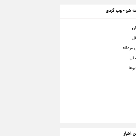
 خبر - وب گردی
ان
آل
مردانه
 آل
برها
ن اخبار