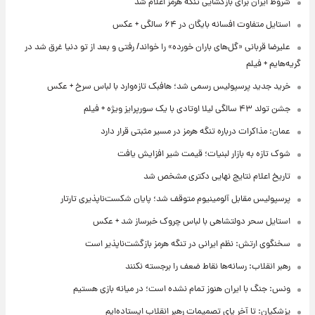
شروط ایران برای بازگشایی تنگه هرمز اعلام شد
استایل متفاوت افسانه بایگان در ۶۴ سالگی + عکس
علیرضا قربانی «گل‌های باران خورده» را خواند/ رفتی و بعد از تو دنیا غرق شد در
گریه‌هایم + فیلم
خرید جدید پرسپولیس رسمی شد؛ هافبک تازه‌وارد با لباس سرخ + عکس
جشن تولد ۴۳ سالگی لیلا اوتادی با یک سورپرایز ویژه + فیلم
عمان: مذاکرات درباره تنگه هرمز در مسیر مثبتی قرار دارد
شوک تازه به بازار لبنیات؛ قیمت شیر افزایش یافت
تاریخ اعلام نتایج نهایی دکتری مشخص شد
پرسپولیس مقابل آلومینیوم متوقف شد؛ پایان شکست‌ناپذیری تارتار
استایل سحر دولتشاهی با لباس چروک خبرساز شد + عکس
سخنگوی ارتش: نظم ایرانی در تنگه هرمز بازگشت‌ناپذیر است
رهبر انقلاب: رسانه‌ها نقاط ضعف را برجسته نکنند
ونس: جنگ با ایران هنوز تمام نشده است؛ در میانه بازی هستیم
پزشکیان: تا آخر پای تصمیمات رهبر انقلاب ایستاده‌ایم