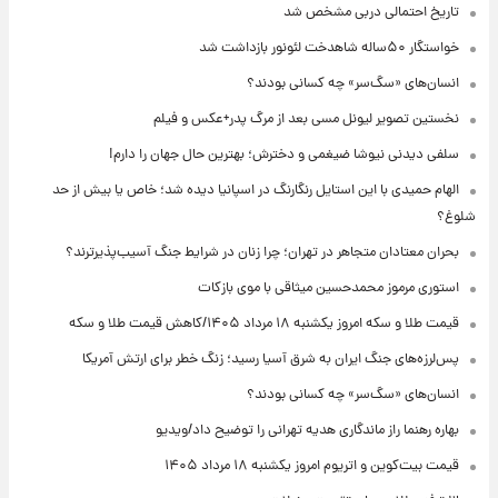
تاریخ احتمالی دربی مشخص شد
خواستگار ۵۰ساله شاهدخت لئونور بازداشت شد
انسان‌های «سگ‌سر» چه کسانی بودند؟
نخستین تصویر لیونل مسی بعد از مرگ پدر+عکس و فیلم
سلفی دیدنی نیوشا ضیغمی و دخترش؛ بهترین حال جهان را دارم!
الهام حمیدی با این استایل رنگارنگ در اسپانیا دیده شد؛ خاص یا بیش از حد
شلوغ؟
بحران معتادان متجاهر در تهران؛ چرا زنان در شرایط جنگ آسیب‌پذیرترند؟
استوری مرموز محمدحسین میثاقی با موی بازکات
قیمت طلا و سکه امروز یکشنبه ۱۸ مرداد ۱۴۰۵/کاهش قیمت طلا و سکه
پس‌لرزه‌های جنگ ایران به شرق آسیا رسید؛ زنگ خطر برای ارتش آمریکا
انسان‌های «سگ‌سر» چه کسانی بودند؟
بهاره رهنما راز ماندگاری هدیه تهرانی را توضیح داد/ویدیو
قیمت بیت‌کوین و اتریوم امروز یکشنبه ۱۸ مرداد ۱۴۰۵