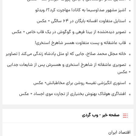
برای اولین بار؛ انتشار تصاویری از رهبر جدید
انقلاب/ویدیو
آشپز مشهور صداوسیما به کانادا مهاجرت کرد؟/ ویدئو
استایل متفاوت افسانه بایگان در ۶۴ سالگی + عکس
۲۲ ساعت پیش
تصاویر عمامه بستن به شیوه خاتمی/ویدیو
تصویر دیده‌نشده از بیتا فرهی و گوگوش در یک قاب خاص + عکس
قاب عاشقانه و پست متفاوت همسر شاهرخ استخری!
خانه مجلل محمد صلاح، جایی که او مثل پادشاه زندگی می‌کند | تصاویر
تصویری عاشقانه از شاهرخ استخری و همسرش پس از شایعات جدایی
+ عکس
استوری انگیزشی نفیسه روشن برای مخاطبانش+ عکس
افشاگری هولناک بهنوش بختیاری از تجارت موی اجساد + عکس
صفحه خبر - وب گردی
اقتصاد ایران