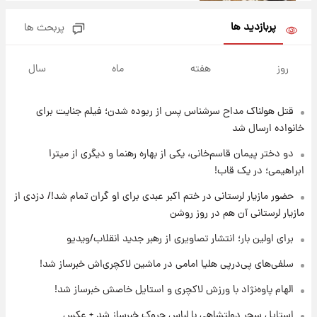
پربازدید ها
پربحث ها
۱۰ ساعت پیش
فال روزانه واقعی یکشنبه ۱۸ مرداد ۱۴۰۵
روز
هفته
ماه
سال
قتل هولناک مداح سرشناس پس از ربوده شدن؛ فیلم جنایت برای
۱۷ ساعت پیش
ارزش سهام عدالت برای امروز ۱۷ مرداد ۱۴۰۵ +
خانواده ارسال شد
جدول
دو دختر پیمان قاسم‌خانی، یکی از بهاره رهنما و دیگری از میترا
ابراهیمی؛ در یک قاب!
۱۸ ساعت پیش
لیونل مسی عزادار شد! + جزئیات
حضور مازیار لرستانی در ختم اکبر عبدی برای او گران تمام شد!/ دزدی از
مازیار لرستانی آن هم در روز روشن
برای اولین بار؛ انتشار تصاویری از رهبر جدید انقلاب/ویدیو
۲۱ ساعت پیش
لحظه برخورد رعد و برق به ساختمان مرکز تجارت
سلفی‌های پی‌درپی هلیا امامی در ماشین لاکچری‌اش خبرساز شد!
جهانی در آمریکا + فیلم
الهام پاوه‌نژاد با ورزش لاکچری و استایل خاصش خبرساز شد!
۲۱ ساعت پیش
استایل سحر دولتشاهی با لباس چروک خبرساز شد + عکس