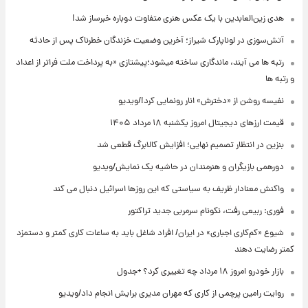
هدی زین‌العابدین با یک عکس هنری متفاوت دوباره خبرساز شد!
آتش‌سوزی در لوناپارک شیراز؛ آخرین وضعیت خزندگان خطرناک پس از حادثه
رتبه ها می آیند، ماندگاری ساخته میشود؛پیشتازی «به پرداخت ملت فراتر از اعداد
و رتبه ها
نفیسه روشن از «دخترش» انار رونمایی کرد!/ویدیو
قیمت ارزهای دیجیتال امروز یکشنبه ۱۸ مرداد ۱۴۰۵
بنزین در انتظار تصمیم نهایی؛ افزایش کالابرگ قطعی شد
دورهمی بازیگران و هنرمندان در حاشیه یک نمایش/ویدیو
واکنش معنادار ظریف به سیاستی که این روزها اسرائیل دنبال می کند
فوری: ربیعی رفت، نکونام سرمربی جدید تراکتور
شیوع «کم‌کاری اجباری» در ایران/ افراد شاغل باید به ساعات کاری کمتر و دستمزد
کمتر رضایت دهند
بازار خودرو امروز ۱۸ مرداد چه تغییری کرد؟ +جدول
روایت رامین پرچمی از کاری که مهران مدیری برایش انجام داد/ویدیو