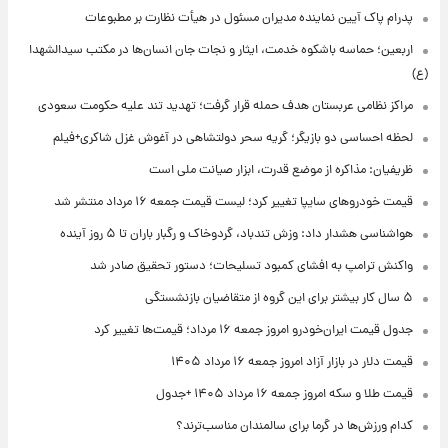
پدرام پاک آیین نماینده مدیران مسئول در هیأت نظارت بر مطبوعات
اربعین؛ حماسه باشکوه خدمت، ایثار و نجات جان انسان‌ها در مکتب سیدالشهدا
(ع)
مراکز نظامی عربستان هدف حمله قرار گرفت؛ تهدید تند علیه حکومت سعودی
لحظه احساسی دو بازیگر؛ گریه سحر دولتشاهی در آغوش غزل شاکری+فیلم
ظریفیان: مذاکره از موضع قدرت، ابزار صیانت ملی است
قیمت خودروهای سایپا تغییر کرد؛ لیست قیمت جمعه ۱۶ مرداد منتشر شد
هواشناسی هشدار داد: وزش تندباد، گردوخاک و رگبار باران تا ۵ روز آینده
واکنش ترامپ به افشای کمبود تسلیحات؛ دستور تحقیق صادر شد
۵ سال کار بیشتر برای این گروه از متقاضیان بازنشستگی
جدول قیمت ایران‌خودرو امروز جمعه ۱۶ مرداد؛ قیمت‌ها تغییر کرد
قیمت دلار در بازار آزاد امروز جمعه ۱۶ مرداد ۱۴۰۵
قیمت طلا و سکه امروز جمعه ۱۶ مرداد ۱۴۰۵ +جدول
کدام ورزش‌ها در گرما برای سالمندان مناسب‌ترند؟