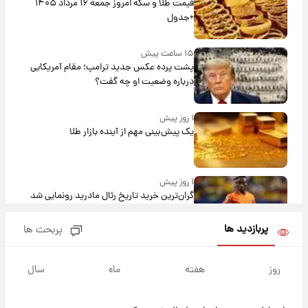
قیمت طلا و سکه امروز جمعه ۱۶ مرداد ۱۴۰۵
+جدول
۱۵ ساعت پیش
پشت پرده عکس جدید ترامپ؛ مقام آمریکایی
درباره وضعیت او چه گفت؟
۱ روز پیش
یک پیش‌بینی مهم از آینده بازار طلا
۱ روز پیش
گران‌ترین خرید تاریخ رئال مادرید رونمایی شد
پربازدید ها
پربحث ها
۱ روز پیش
پیش‌بینی بارش‌های گسترده با ورود ال‌نینو؛ کدام
روز
هفته
ماه
سال
روزها پربارش‌تر خواهند بود؟