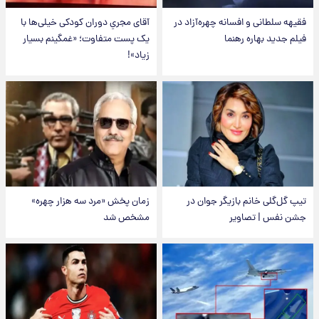
فقیهه سلطانی و افسانه چهره‌آزاد در
آقای مجریِ دوران کودکی خیلی‌ها با
فیلم جدید بهاره رهنما
یک پست متفاوت؛ «غمگینم بسیار
زیاد»!
تیپ گل‌گلی خانم بازیگر جوان در
زمان پخش «مرد سه هزار چهره»
جشن نفس | تصاویر
مشخص شد