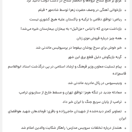
عراق بر خلع سلاح گروه‌ها و انحصار سلاح در دست دولت تاکید کرد
بازخوانی آهنگی در وصف حضرت زهرا توسط شادمهر + فیلم
ریاض: توافق دفاعی با ترکیه و پاکستان علیه هیچ کشوری نیست
بازداشت مردی که با لباس «عزرائیل» به بیماران بیمارستان خیره می‌شد!
همه چیز درباره فروش موی زنان
خبر خوش برای سرخ پوشان بیفوما در پرسپولیس ماندنی شد
گربه بازیگوش دلیل قطع برق این شهر
پیام تسلیت معاون وزیر فرهنگ و ارشاد اسلامی در پی درگذشت استاد ابوالقاسم
قاسم‌زاده
وینیسیوس در رئال مادرید ماندنی شد
معادله جدید در تنگه هرمز؛ توافق تهران و مسقط خارج از سناریوی ترامپ
ترامپ از پایان سریع جنگ با ایران خبر داد
تصاویر کمتر دیده‌شده از شهیدان حاجی‌زاده و باقری؛ فرماندهان شهید هوافضای
ایران
هشدار درباره تخلفات سرویس مدارس؛ راهکار شکایت والدین اعلام شد