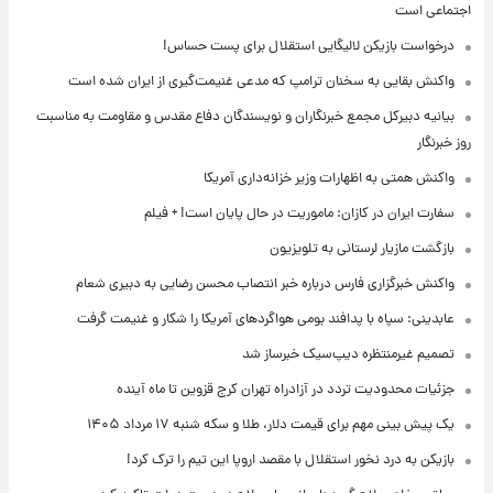
اجتماعی است
درخواست بازیکن لالیگایی استقلال برای پست حساس!
واکنش بقایی به سخنان ترامپ که مدعی غنیمت‌گیری از ایران شده است
بیانیه دبیرکل مجمع خبرنگاران و نویسندگان دفاع مقدس و مقاومت به مناسبت
روز خبرنگار
واکنش همتی به اظهارات وزیر خزانه‌داری آمریکا
سفارت ایران در کازان: ماموریت در حال پایان است! + فیلم
بازگشت مازیار لرستانی به تلویزیون
واکنش خبرگزاری فارس درباره خبر انتصاب محسن رضایی به دبیری شعام
عابدینی: سپاه با پدافند بومی هواگردهای آمریکا را شکار و غنیمت گرفت
تصمیم غیرمنتظره دیپ‌سیک خبرساز شد
جزئیات محدودیت تردد در آزادراه تهران کرج قزوین تا ماه آینده
یک پیش ‌بینی مهم برای قیمت دلار، طلا و سکه شنبه ۱۷ مرداد ۱۴۰۵
بازیکن به درد نخور استقلال با مقصد اروپا این تیم را ترک کرد!