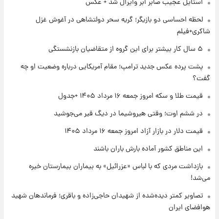
استایل عجیب صابر ابر وایرال شد + عکس
۱ روز پیش
شماره پیراهن خریدهای جدید پرسپولیس اعلام
لحظه احساسی دو بازیگر؛ گریه سحر دولتشاهی در آغوش غزل
شد؛ تیکدری، محبی و سرگیف با اعداد ویژه
شاکری+فیلم
۱ روز پیش
۵ سال کار بیشتر برای این گروه از متقاضیان بازنشستگی
جزئیات فعال‌سازی «کیف پول ایران» اعلام
پشت پرده عکس جدید ترامپ؛ مقام آمریکایی درباره وضعیت او چه
شد+فیلم
گفت؟
۱ روز پیش
قیمت طلا و سکه امروز جمعه ۱۶ مرداد ۱۴۰۵ +جدول
تغییر تند قیمت محصولات ایران‌خودرو و سایپا
امروز پنجشنبه ۱۵ مرداد ۱۴۰۵ +جدول
در ششم اوت؛ وقتی هیروشیما در دیگ قیر می‌جوشید
قیمت دلار در بازار آزاد امروز جمعه ۱۶ مرداد ۱۴۰۵
۱ روز پیش
این مناطق کشور آماده بارش باران باشند
قیمت طلا و سکه امروز پنجشنبه ۱۵ مرداد ۱۴۰۵
بازداشت مردی که با لباس «عزرائیل» به بیماران بیمارستان خیره
می‌شد!
۱ روز پیش
شارژ جدید کالابرگ برای سه دهک؛ جزئیات اعلام
تصاویر کمتر دیده‌شده از شهیدان حاجی‌زاده و باقری؛ فرماندهان شهید
شد
هوافضای ایران