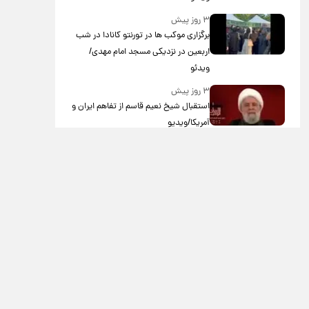
۳ روز پیش
برگزاری موکب ها در تورنتو کانادا در شب
اربعین در نزدیکی مسجد امام مهدی/
ویدئو
۳ روز پیش
استقبال شیخ نعیم قاسم از تفاهم ایران و
آمریکا/ویدیو
۳ روز پیش
پزشکیان: استعفا نخواهم داد
۳ روز پیش
گریه مجری زن صداوسیما به خاطر پولدار
نبودن!/ویدیو
۴ روز پیش
خاطره جالب حدیث میرامینی از سریال
ستایش/ویدیو
۴ روز پیش