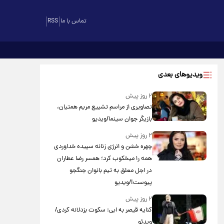
تماس با ما
RSS
ویدیوهای بعدی
۲ روز پیش
تصاویری از مراسم تشییع مریم همتیان،
بازیگر جوان سینما/ویدیو
۲ روز پیش
چهره خشن و انرژی زنانه سپیده خداوردی
همه را میخکوب کرد؛ همسر رضا عطاران
در اجل معلق به تیم بانوان جنگجو
پیوست!/ویدیو
۲ روز پیش
کنایه قیصر به ابی: سکوت بزدلانه کردی/
ویدئو