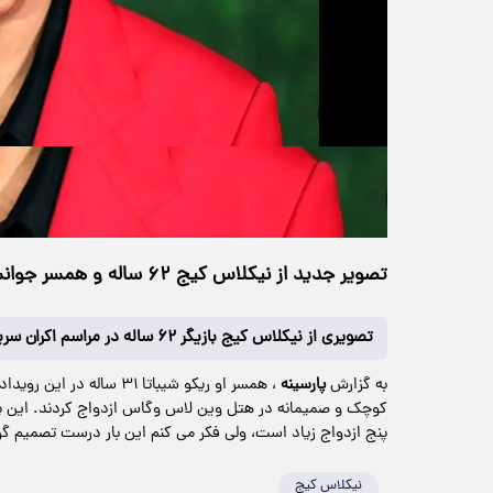
حجم ویدیو: 5.16M
>
چندرسانه‌ای
۳۰ اردیبهشت ۱۴۰۵
۲۱:۵۰
خانه
136 بازدید
تصویر جدید از نیکلاس کیج ۶۲ ساله و همسر جوانش/ویدیو
تصویری از نیکلاس کیج بازیگر ۶۲ ساله در مراسم اکران سریال جدیدشSpider noirدر نیویورک منتشر شد.
به گزارش
پارسینه
کوچک و صمیمانه در هتل وین لاس وگاس ازدواج کردند. این پنج
پنج ازدواج زیاد است، ولی فکر می کنم این بار درست تصمیم گر
نیکلاس کیج