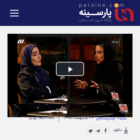
Play
Video
حجم ویدیو: 45.32M
|
مدت زمان ویدیو: 00:05:48
>
چندرسانه‌ای
۲۹ اردیبهشت ۱۴۰۵
۱۸:۵۵
خانه
145 بازدید
دانلود