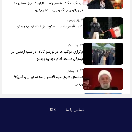
میخکوب کرد؛ همسر رضا عطاران در اجل معلق به
تیم بانوان جنگجو پیوست!/ویدیو
۲ روز پیش
کنایه قیصر به ابی: سکوت بزدلانه کردی/ ویدئو
۳ روز پیش
برگزاری موکب ها در تورنتو کانادا در شب اربعین در
نزدیکی مسجد امام مهدی/ ویدئو
۳ روز پیش
استقبال شیخ نعیم قاسم از تفاهم ایران و آمریکا/
ویدیو
۳ روز پیش
پزشکیان: استعفا نخواهم داد
تماس با ما
RSS
۳ روز پیش
گریه مجری زن صداوسیما به خاطر پولدار نبودن!/