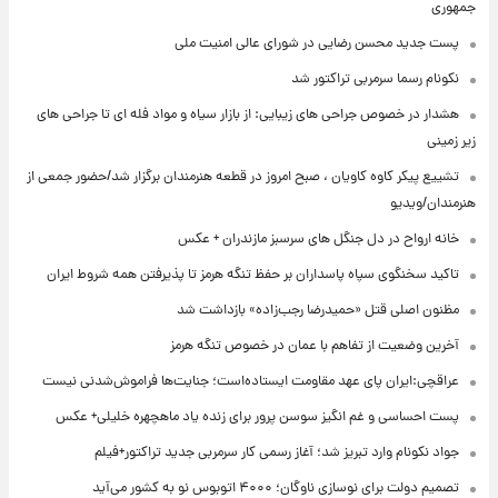
جمهوری
پست جدید محسن رضایی در شورای عالی امنیت ملی
نکونام رسما سرمربی تراکتور شد
هشدار در خصوص جراحی های زیبایی: از بازار سیاه و مواد فله ای تا جراحی های
زیر زمینی
تشییع پیکر کاوه کاویان ، صبح امروز در قطعه هنرمندان برگزار شد/حضور جمعی از
هنرمندان/ویدیو
خانه ارواح در دل جنگل های سرسبز مازندران + عکس
تاکید سخنگوی سپاه پاسداران بر حفظ تنگه هرمز تا پذیرفتن همه شروط ایران
مظنون اصلی قتل «حمیدرضا رجب‌زاده» بازداشت شد
آخرین وضعیت از تفاهم با عمان در خصوص تنگه هرمز
عراقچی:ایران پای عهد مقاومت ایستاده‌است؛ جنایت‌ها فراموش‌شدنی نیست
پست احساسی و غم انگیز سوسن پرور برای زنده یاد ماهچهره خلیلی+ عکس
جواد نکونام وارد تبریز شد؛ آغاز رسمی کار سرمربی جدید تراکتور+فیلم
تصمیم دولت برای نوسازی ناوگان؛ ۴۰۰۰ اتوبوس نو به کشور می‌آید