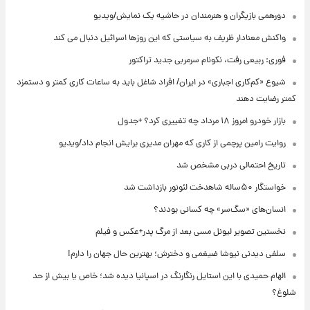
دورهمی بازیگران و هنرمندان در حاشیه یک نمایش/ویدیو
واکنش معنادار ظریف به سیاستی که این روزها اسرائیل دنبال می کند
فوری: ربیعی رفت، نکونام سرمربی جدید تراکتور
شیوع «کم‌کاری اجباری» در ایران/ افراد شاغل باید به ساعات کاری کمتر و دستمزد
کمتر رضایت دهند
بازار خودرو امروز ۱۸ مرداد چه تغییری کرد؟ +جدول
روایت رامین پرچمی از کاری که مهران مدیری برایش انجام داد/ویدیو
تاریخ احتمالی دربی مشخص شد
خواستگار ۵۰ساله شاهدخت لئونور بازداشت شد
انسان‌های «سگ‌سر» چه کسانی بودند؟
نخستین تصویر لیونل مسی بعد از مرگ پدر+عکس و فیلم
سلفی دیدنی نیوشا ضیغمی و دخترش؛ بهترین حال جهان را دارم!
الهام حمیدی با این استایل رنگارنگ در اسپانیا دیده شد؛ خاص یا بیش از حد
شلوغ؟