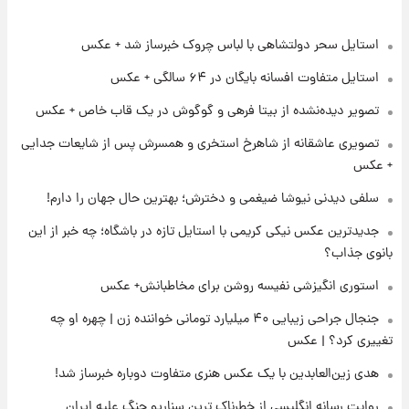
استایل سحر دولتشاهی با لباس چروک خبرساز شد + عکس
۱۲ ساعت پیش
فال حافظ یکشنبه ۱۸ مرداد ماه ۱۴۰۵
استایل متفاوت افسانه بایگان در ۶۴ سالگی + عکس
تصویر دیده‌نشده از بیتا فرهی و گوگوش در یک قاب خاص + عکس
۱۳ ساعت پیش
تصویری عاشقانه از شاهرخ استخری و همسرش پس از شایعات جدایی
فال قهوه روزانه یکشنبه ۱۸ مرداد ماه ۱۴۰۵
+ عکس
سلفی دیدنی نیوشا ضیغمی و دخترش؛ بهترین حال جهان را دارم!
۱۴ ساعت پیش
جدیدترین عکس نیکی کریمی با استایل تازه در باشگاه؛ چه خبر از این
فال روزانه واقعی یکشنبه ۱۸ مرداد ۱۴۰۵
بانوی جذاب؟
استوری انگیزشی نفیسه روشن برای مخاطبانش+ عکس
۲۱ ساعت پیش
جنجال جراحی زیبایی ۴۰ میلیارد تومانی خواننده زن | چهره او چه
ارزش سهام عدالت برای امروز ۱۷ مرداد ۱۴۰۵ +
جدول
تغییری کرد؟ | عکس
هدی زین‌العابدین با یک عکس هنری متفاوت دوباره خبرساز شد!
۲۳ ساعت پیش
لیونل مسی عزادار شد! + جزئیات
روایت رسانه انگلیسی از خطرناک ترین سناریو جنگ علیه ایران