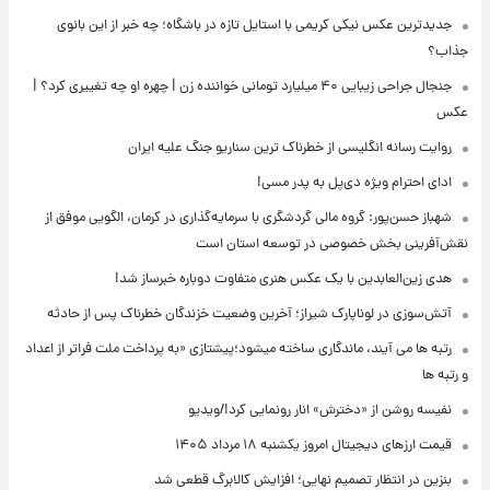
جدیدترین عکس نیکی کریمی با استایل تازه در باشگاه؛ چه خبر از این بانوی
جذاب؟
جنجال جراحی زیبایی ۴۰ میلیارد تومانی خواننده زن | چهره او چه تغییری کرد؟ |
عکس
روایت رسانه انگلیسی از خطرناک ترین سناریو جنگ علیه ایران
ادای احترام ویژه دی‌پل به پدر مسی!
شهباز حسن‌پور: گروه مالی گردشگری با سرمایه‌گذاری در کرمان، الگویی موفق از
نقش‌آفرینی بخش خصوصی در توسعه استان است
هدی زین‌العابدین با یک عکس هنری متفاوت دوباره خبرساز شد!
آتش‌سوزی در لوناپارک شیراز؛ آخرین وضعیت خزندگان خطرناک پس از حادثه
رتبه ها می آیند، ماندگاری ساخته میشود؛پیشتازی «به پرداخت ملت فراتر از اعداد
و رتبه ها
نفیسه روشن از «دخترش» انار رونمایی کرد!/ویدیو
قیمت ارزهای دیجیتال امروز یکشنبه ۱۸ مرداد ۱۴۰۵
بنزین در انتظار تصمیم نهایی؛ افزایش کالابرگ قطعی شد