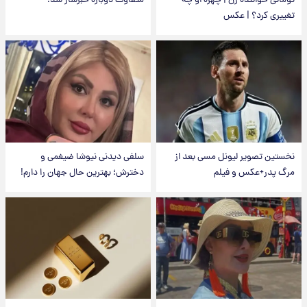
تومانی خواننده زن | چهره او چه
متفاوت دوباره خبرساز شد!
تغییری کرد؟ | عکس
نخستین تصویر لیونل مسی بعد از
سلفی دیدنی نیوشا ضیغمی و
مرگ پدر+عکس و فیلم
دخترش؛ بهترین حال جهان را دارم!