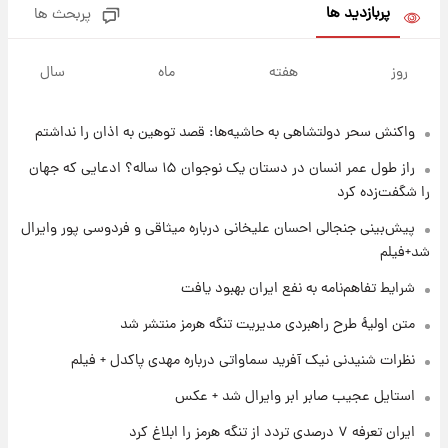
پربازدید ها
پربحث ها
۱ روز پیش
قیمت طلا و سکه امروز پنجشنبه ۱۵ مرداد ۱۴۰۵
روز
هفته
ماه
سال
واکنش سحر دولتشاهی به حاشیه‌ها: قصد توهین به اذان را نداشتم
۱ روز پیش
شارژ جدید کالابرگ برای سه دهک؛ جزئیات اعلام
راز طول عمر انسان در دستان یک نوجوان ۱۵ ساله؟ ادعایی که جهان
شد
را شگفت‌زده کرد
۱ روز پیش
پیش‌بینی جنجالی احسان علیخانی درباره میثاقی و فردوسی پور وایرال
شرایط تازه فروش اقساطی سایپا اعلام شد؛
شد+فیلم
شاهین، کوییک، اطلس، سهند و ساینا با اقساط
بلندمدت + جدول
شرایط تفاهم‌نامه به نفع ایران بهبود یافت
۱ روز پیش
متن اولیۀ طرح راهبردی مدیریت تنگه هرمز منتشر شد
سیگنال‌های جدید برای بازار طلا؛ پیش‌بینی
قیمت سکه و طلا فردا
نظرات شنیدنی نیک آفرید سماواتی درباره مهدی پاکدل + فیلم
استایل عجیب صابر ابر وایرال شد + عکس
۱ روز پیش
ایران تعرفه ۷ درصدی تردد از تنگه هرمز را ابلاغ کرد
فال حافظ پنجشنبه ۱۵ مرداد ماه ۱۴۰۵