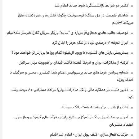
تغییر در شرایط بازنشستگی؛ شرط جدید اعلام شد
شاهکار طبیعت در دل سنگ؛ تومسونیت چگونه نقش‌های خیره‌کننده خلق
می‌کند؟+فیلم
توصیف جالب هادی حجازی‌فر درباره ی "سایه" بازیگر سریال کلاغ خبرساز شد+فیلم
ایران تعرفه ۷ درصدی تردد از تنگه هرمز را ابلاغ کرد
پیش‌بینی بارش‌های گسترده با ورود ال‌نینو؛ کدام روزها پربارش‌تر خواهند بود؟
ترکیه از مذاکرات ایران و آمریکا گفت؛ تأکید فیدان بر ضرورت مهار اسرائیل
شماره پیراهن خریدهای جدید پرسپولیس اعلام شد؛ تیکدری، محبی و سرگیف با
اعداد ویژه
تغییر مثبت در عملکرد مالی بانک صادرات ایران/ درآمد عملیاتی ۸۰ درصد رشد
کرد
تقدیر از شعب برتر منطقه هفت بانک سرمایه
اجرای برنامه تحول بانک با تمرکز بر منابع پایدار، درآمدهای کارمزدی و بازسازی
اعتماد مشتریان
جزئیات فعال‌سازی «کیف پول ایران» اعلام شد+فیلم