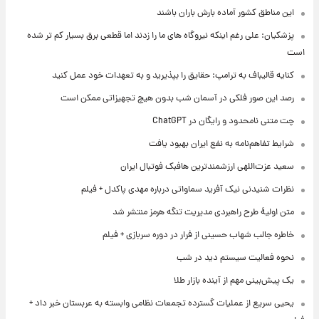
این مناطق کشور آماده بارش باران باشند
پزشکیان: علی رغم اینکه نیروگاه های ما را زدند اما قطعی برق بسیار کم تر شده
است
کنایه قالیباف به ترامپ: حقایق را بپذیرید و به تعهدات خود عمل کنید
رصد این صور فلکی در آسمان شب بدون هیچ تجهیزاتی ممکن است
چت متنی نامحدود و رایگان در ChatGPT
شرایط تفاهم‌نامه به نفع ایران بهبود یافت
سعید عزت‌اللهی ارزشمندترین هافبک فوتبال ایران
نظرات شنیدنی نیک آفرید سماواتی درباره مهدی پاکدل + فیلم
متن اولیۀ طرح راهبردی مدیریت تنگه هرمز منتشر شد
خاطره جالب شهاب حسینی از فرار در دوره سربازی + فیلم
نحوه فعالیت سیستم دید در شب
یک پیش‌بینی مهم از آینده بازار طلا
یحیی سریع از عملیات گسترده تجمعات نظامی وابسته به عربستان خبر داد +