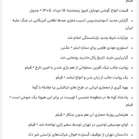
فیلم
قیمت انواع گوشی موبایل امروز پنجشنبه ۱۵ مرداد ۱۴۰۵ + جدول
گزارش جدید آسوشیتدپرس آسیب مغزی صدها نظامی آمریکایی در جنگ علیه
ایران
جزئیات شرط جدید بازنشستگی اعلام شد
استوری مهدی طارمی برای ستاره اینتر + عکس
گران‌ترین خرید تاریخ رئال مادرید رونمایی شد
روایت جالب نیک آفرین سماواتی از هم بازی شدن با امین تارخ + فیلم
یک روایت جالب از زبان بدن و انواع لبخند + فیلم
بهره گیری از معماری ایرانی در طرح های ایتالیایی برا مقابله با گرما
پادشاه کوه ها در منظومه شمسی / اورست در برابر این هیولا یک شوخی است +
فیلم
هنرنمایی روزبه حصاری آن هم بدون بدلکار + فیلم
آوای موسیقی اوشین در تهران توسط سفیر ژاپن نواخته شد + فیلم
دادستان تهران از توقیف گسترده اموال شرکت‌های تراستی خبر داد