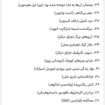
۳۹. چشمان آن‌ها به خدا دوخته شده بود (زورا نیل هرستون)
۳۸. عصر بی‌گناهی (ادیت وارتون)
۳۷. مرد نامرئی (رالف الیسون)
۳۶. سرگذشت ندیمه (مارگارت اتوود)
۳۵. آرزوهای بزرگ (چارلز دیکنز)
۳۴. تالار گرگ (هیلاری منتل)
۳۳. دیوید کاپرفیلد (چارلز دیکنز)
۳۲. خدای چیزهای کوچک (آرونداتی روی)
۳۱. بهار زندگی میس جین برودی (موریل اسپارک)
۳۰. فرانکنشتاین (مری شلی)
۲۹. آتش رنگ‌پریده (ولادیمیر ناباکوف)
۲۸. برادران کارامازوف (فئودور داستایوفسکی)
۲۷. محاکمه (فرانتس کافکا)