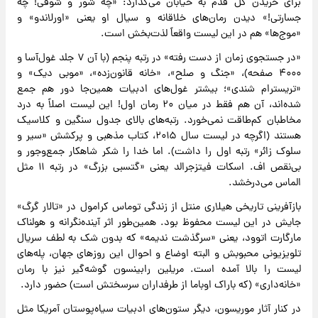
برای خریدن گل قدم به خیابان می‌گذارد: «چه شور و شوقی! چه
جسارتی!» دیدن رمان‌های خلاقانه و سیال او یعنی «اورلاندو» و
«موج‌ها» هم در این لیست واقعاً لذت‌بخش است.
«در جستجوی زمان از دست رفته» در رتبه پنجم (با آن ۷ جلد غول‌آسا و
۴۰۰۰ صفحه)، «جنگ و صلح»، «خانه قانون‌زده»، «موبی دیک» و
«تریسترام شندی»؛ بیشتر غول‌های ادبیات همین‌جا دور هم جمع
شده‌اند، آن هم فقط در میان ۲۰ رمان اول! این لیست اصلاً به درد
مخاطبان کم‌طاقت نمی‌خورد. رتبه‌های بالای جدول سنگین و کلاسیک
هستند (اگرچه در لیست سال ۲۰۱۵، کتاب مذهبی و پرکشش «سیر و
سلوک زائر» رتبه اول را داشت). اما خدا را شکر شاهکار جمع‌وجور و
بی‌نقص اف. اسکات فیتزجرالد یعنی «گتسبی بزرگ» در رتبه ۱۱ مثل
الماس می‌درخشد.
بازآفرینی تاریخی هیلاری منتل از زندگی توماس کرامول در «تالار گرگ»
جایش در این لیست محفوظ بود. همین‌طور اثر آینده‌نگرانه و هولناک
مارگارت اتوود، یعنی «سرگذشت ندیمه» که بدون شک به لطف سریال
تلویزیونی محبوبش و البته اوضاع و احوال این روزهای جهان، پله‌های
لیست را بالا آمده است. مریلین رابینسون گوشه‌گیر نیز با رمان
«خانه‌داری» (که باراک اوباما از طرفداران سرسختش است) حضور دارد.
در کنار آثار موریسون، دیگر ستون‌های ادبیات سیاه‌پوستان آمریکا مثل