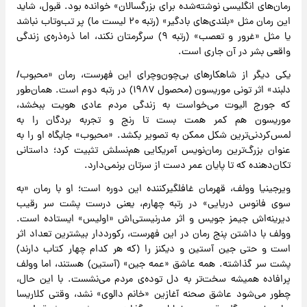
رمان‌های انگلیسی نوشته‌شده برای بزرگسالان» خوانده بود. قبول، شاید
این رمان مثل «بلندی‌های بادگیر» (رتبه ۲۰ لیست ما) پر تب‌وتاب نباشد
یا مثل «غرور و تعصب» (رتبه ۹) سرگرمتان نکند، اما ذره‌ذره‌ی زندگی
واقعی بشر در آن جاری است.
یکی دیگر از شاهکارهای بی‌چون‌وچرای این فهرست، رمان «محبوب/
دلبند» اثر تونی موریسون (محصول ۱۹۸۷) در رتبه دوم است. همان‌طور
که جورج الیوت می‌خواست به زندگی مردم عادی هویت ببخشد،
موریسون هم کمر همت بست تا رنج و تجربه بردگان را به
لمس‌کردنی‌ترین شکل ممکن به تصویر بکشد. «محبوب» جایگاه او را به
عنوان بزرگ‌ترین رمان‌نویس آمریکایی هم‌نسلش تثبیت کرد؛ داستانی
تکان‌دهنده که تا پایان عمر دست از سرتان برنمی‌دارد.
ویرجینیا وولف، قهرمان غافلگیرکننده‌ این دوره است؛ او با رمان «به
سوی فانوس دریایی» در رتبه چهارم، یعنی درست پشت سر رقیب
دیرینه‌اش جیمز جویس و اثر مدرنیستی‌اش «اولیس» ایستاده است.
وولف با داشتن پنج رمان در این فهرست، رکورددار بیشترین تعداد اثر
است و حتی جین آستین و دیکنز را (که هر کدام چهار کتاب دارند)
پشت سر گذاشته. همه عاشق «عمه جین» (آستین) هستند، اما وولف
پرافاده همیشه سخت‌تر به دل توده‌ی مردم می‌نشست. با این حال،
چطور می‌شود عاشق صحنه‌ آغازین «خانم دالوی» نشد، وقتی کلاریسا