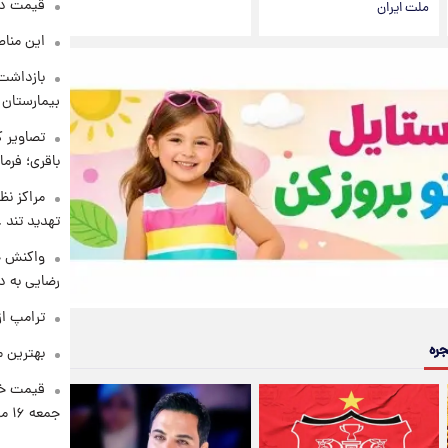
قیمت دلار د
ملت ایران
این مناط
بازداشت 
بیمارستان 
تصاویر ک
باقری؛ فرم
مراکز نظ
تهدید تند
واکنش خ
رضایی به د
ترامپ از
جره
بهترین م
قیمت خو
جمعه ۱۶ مرداد منتشر شد