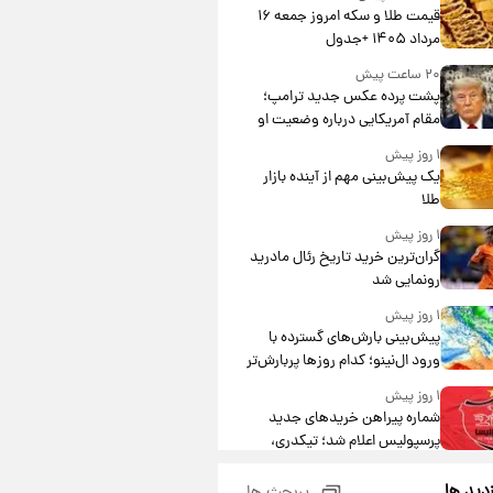
قیمت طلا و سکه امروز جمعه ۱۶
مرداد ۱۴۰۵ +جدول
۲۰ ساعت پیش
پشت پرده عکس جدید ترامپ؛
مقام آمریکایی درباره وضعیت او
چه گفت؟
۱ روز پیش
یک پیش‌بینی مهم از آینده بازار
طلا
۱ روز پیش
گران‌ترین خرید تاریخ رئال مادرید
رونمایی شد
۱ روز پیش
پیش‌بینی بارش‌های گسترده با
ورود ال‌نینو؛ کدام روزها پربارش‌تر
خواهند بود؟
۱ روز پیش
شماره پیراهن خریدهای جدید
پرسپولیس اعلام شد؛ تیکدری،
محبی و سرگیف با اعداد ویژه
۱ روز پیش
زدید ها