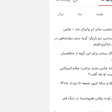
پربحث ها
جزئیات فعال‌سازی «کیف پول
ایران» اعلام شد+فیلم
هفته
ماه
سال
۱ روز پیش
تغییر تند قیمت محصولات
ایران‌خودرو و سایپا امروز پنجشنبه
عجیب صابر ابر وایرال شد + عکس
۱۵ مرداد ۱۴۰۵ +جدول
۱ روز پیش
قیمت طلا و سکه امروز پنجشنبه
اسی دو بازیگر؛ گریه سحر دولتشاهی در
۱۵ مرداد ۱۴۰۵
شاکری+فیلم
۱ روز پیش
کار بیشتر برای این گروه از متقاضیان
شارژ جدید کالابرگ برای سه
دهک؛ جزئیات اعلام شد
ه عکس جدید ترامپ؛ مقام آمریکایی
عیت او چه گفت؟
قیمت طلا و سکه امروز جمعه ۱۶ مرداد ۱۴۰۵
اوت؛ وقتی هیروشیما در دیگ قیر