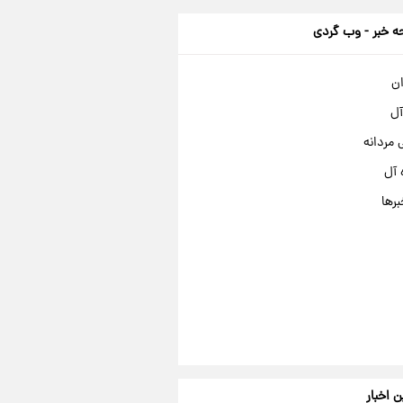
 خبر - وب گردی
ان
آل
مردانه
 آل
برها
ن اخبار