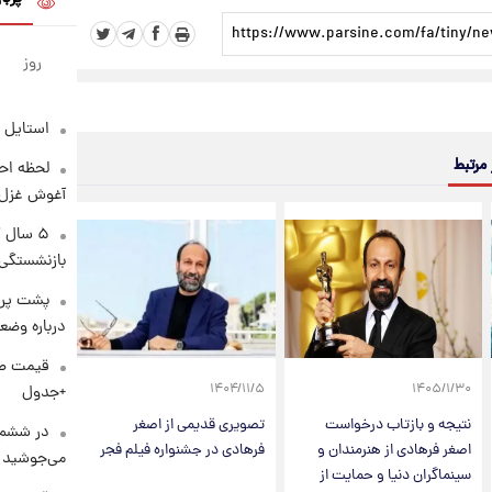
روز
استایل 
 مرتبط
لحظه احس
آغوش غزل 
۵ سال 
بازنشستگی
پشت پرد
درباره وض
۱۴۰۴/۱۱/۵
۱۴۰۵/۱/۳۰
+جدول
نتیجه و بازتاب درخواست
تصویری قدیمی از اصغر
در ششم 
اصغر فرهادی از هنرمندان و
فرهادی در جشنواره فیلم فجر
می‌جوشید
سینماگران دنیا و حمایت از