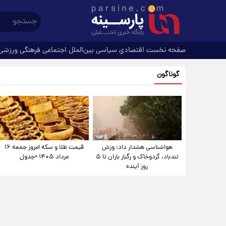
صفحه نخست
اقتصادی
سیاسی
بین‌الملل
اجتماعی
فرهنگی
ورزشی
گوناگون
هواشناسی هشدار داد: وزش
قیمت طلا و سکه امروز جمعه ۱۶
تندباد، گردوخاک و رگبار باران تا ۵
مرداد ۱۴۰۵ +جدول
روز آینده