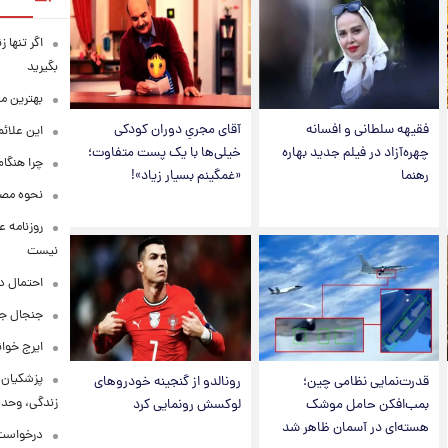
اگر تنها 
بگیرید
بهترین م
فقیهه سلطانی و افسانه
آقای مجریِ دوران کودکی
این علائ
چهره‌آزاد در فیلم جدید بهاره
خیلی‌ها با یک پست متفاوت؛
چرا هنگام
رهنما
«غمگینم بسیار زیاد»!
نحوه مصرف
روزنامه ع
نیست
احتمال د
جنجال جد
ایرج خوا
پزشکیان:
قدرت‌نمایی نظامی چین؛
رونالدو از گنجینه خودروهای
زندگی، وحد
بمب‌افکن حامل موشک
لوکسش رونمایی کرد
هسته‌ای در آسمان ظاهر شد
درخواست 