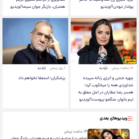
پولدار نبودن!/ویدیو
همتیان، بازیگر جوان سینما/ویدیو
۱۶ ساعت پیش
بازدید
۱ روز پیش
بازدید
چهره خشن و انرژی زنانه سپیده
پزشکیان: استعفا نخواهم داد
خداوردی همه را میخکوب کرد؛
همسر رضا عطاران در اجل معلق به
تیم بانوان جنگجو پیوست!/ویدیو
ویدیوهای بعدی
۱۴ ساعت پیش
تصاویری از مراسم تشییع مریم همتیان، بازیگر جوان