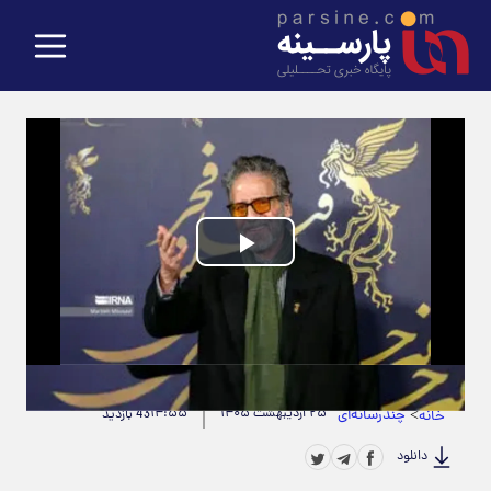
Play
Video
حجم ویدیو: 3.81M
|
مدت زمان ویدیو: 00:00:11
>
چندرسانه‌ای
۲۵ اردیبهشت ۱۴۰۵
۱۴:۵۵
خانه
43 بازدید
دانلود