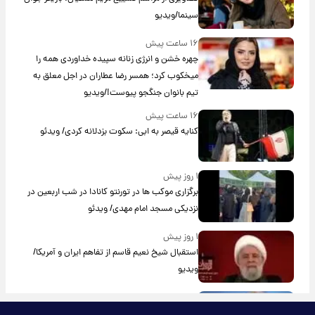
سینما/ویدیو
۱۶ ساعت پیش
چهره خشن و انرژی زنانه سپیده خداوردی همه را
میخکوب کرد؛ همسر رضا عطاران در اجل معلق به
تیم بانوان جنگجو پیوست!/ویدیو
۱۶ ساعت پیش
کنایه قیصر به ابی: سکوت بزدلانه کردی/ ویدئو
۱ روز پیش
برگزاری موکب ها در تورنتو کانادا در شب اربعین در
نزدیکی مسجد امام مهدی/ ویدئو
۱ روز پیش
استقبال شیخ نعیم قاسم از تفاهم ایران و آمریکا/
ویدیو
۱ روز پیش
پزشکیان: استعفا نخواهم داد