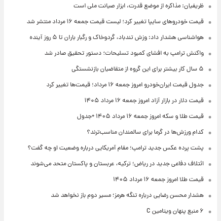
ظریفیان: مذاکره از موضع قدرت، ابزار صیانت ملی است
قیمت خودروهای سایپا تغییر کرد؛ لیست قیمت جمعه ۱۶ مرداد منتشر شد
هواشناسی هشدار داد: وزش تندباد، گردوخاک و رگبار باران تا ۵ روز آینده
واکنش ترامپ به افشای کمبود تسلیحات؛ دستور تحقیق صادر شد
۵ سال کار بیشتر برای این گروه از متقاضیان بازنشستگی
جدول قیمت ایران‌خودرو امروز جمعه ۱۶ مرداد؛ قیمت‌ها تغییر کرد
قیمت دلار در بازار آزاد امروز جمعه ۱۶ مرداد ۱۴۰۵
قیمت طلا و سکه امروز جمعه ۱۶ مرداد ۱۴۰۵ +جدول
کدام ورزش‌ها در گرما برای سالمندان مناسب‌ترند؟
پشت پرده عکس جدید ترامپ؛ مقام آمریکایی درباره وضعیت او چه گفت؟
ائتلاف دفاعی جدید در ریاض؛ ترکیه، عربستان و پاکستان متحد می‌شوند
قیمت طلا امروز جمعه ۱۶ مرداد ۱۴۰۵
هشدار محسن رضایی درباره تنگه هرمز؛ مسیر دوم باز نخواهد شد
۶ منبع پنهان ویتامین C