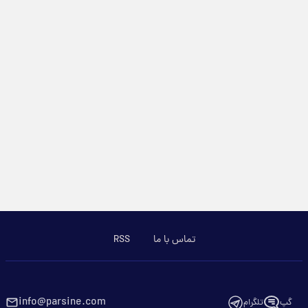
تماس با ما
RSS
info@parsine.com
گپ
تلگرام