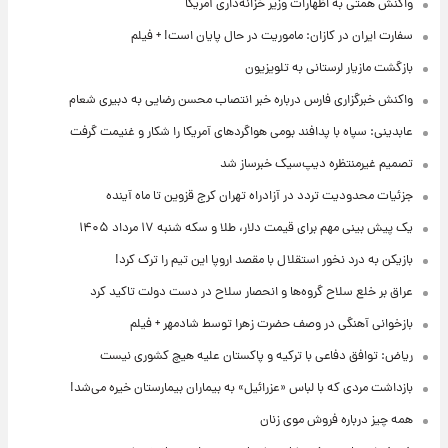
واکنش همتی به اظهارات وزیر خزانه‌داری آمریکا
سفارت ایران در کازان: ماموریت در حال پایان است! + فیلم
بازگشت مازیار لرستانی به تلویزیون
واکنش خبرگزاری فارس درباره خبر انتصاب محسن رضایی به دبیری شعام
عابدینی: سپاه با پدافند بومی هواگردهای آمریکا را شکار و غنیمت گرفت
تصمیم غیرمنتظره دیپ‌سیک خبرساز شد
جزئیات محدودیت تردد در آزادراه تهران کرج قزوین تا ماه آینده
یک پیش ‌بینی مهم برای قیمت دلار، طلا و سکه شنبه ۱۷ مرداد ۱۴۰۵
بازیکن به درد نخور استقلال با مقصد اروپا این تیم را ترک کرد!
عراق بر خلع سلاح گروه‌ها و انحصار سلاح در دست دولت تاکید کرد
بازخوانی آهنگی در وصف حضرت زهرا توسط شادمهر + فیلم
ریاض: توافق دفاعی با ترکیه و پاکستان علیه هیچ کشوری نیست
بازداشت مردی که با لباس «عزرائیل» به بیماران بیمارستان خیره می‌شد!
همه چیز درباره فروش موی زنان