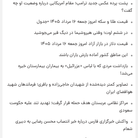
پشت پرده عکس جدید ترامپ؛ مقام آمریکایی درباره وضعیت او چه
شد+فیلم
گفت؟
۱ روز پیش
قیمت طلا و سکه امروز جمعه ۱۶ مرداد ۱۴۰۵ +جدول
تغییر تند قیمت محصولات ایران‌خودرو و سایپا
امروز پنجشنبه ۱۵ مرداد ۱۴۰۵ +جدول
در ششم اوت؛ وقتی هیروشیما در دیگ قیر می‌جوشید
قیمت دلار در بازار آزاد امروز جمعه ۱۶ مرداد ۱۴۰۵
۱ روز پیش
این مناطق کشور آماده بارش باران باشند
قیمت طلا و سکه امروز پنجشنبه ۱۵ مرداد ۱۴۰۵
بازداشت مردی که با لباس «عزرائیل» به بیماران بیمارستان خیره
می‌شد!
۱ روز پیش
شارژ جدید کالابرگ برای سه دهک؛ جزئیات اعلام
تصاویر کمتر دیده‌شده از شهیدان حاجی‌زاده و باقری؛ فرماندهان شهید
شد
هوافضای ایران
مراکز نظامی عربستان هدف حمله قرار گرفت؛ تهدید تند علیه حکومت
سعودی
واکنش خبرگزاری فارس درباره خبر انتصاب محسن رضایی به دبیری
شعام