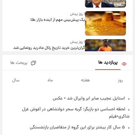
۱ روز پیش
یک پیش‌بینی مهم از آینده بازار طلا
۱ روز پیش
گران‌ترین خرید تاریخ رئال مادرید رونمایی شد
پربازدید ها
پربحث ها
۱ روز پیش
پیش‌بینی بارش‌های گسترده با ورود ال‌نینو؛ کدام
روز
هفته
ماه
سال
روزها پربارش‌تر خواهند بود؟
استایل عجیب صابر ابر وایرال شد + عکس
۱ روز پیش
شماره پیراهن خریدهای جدید پرسپولیس اعلام
لحظه احساسی دو بازیگر؛ گریه سحر دولتشاهی در آغوش غزل
شد؛ تیکدری، محبی و سرگیف با اعداد ویژه
شاکری+فیلم
۱ روز پیش
۵ سال کار بیشتر برای این گروه از متقاضیان بازنشستگی
جزئیات فعال‌سازی «کیف پول ایران» اعلام