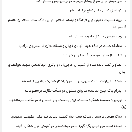
خبر خوش برای سرخ پوشان بیفوما در پرسپولیس ماندنی شد
گربه بازیگوش دلیل قطع برق این شهر
پیام تسلیت معاون وزیر فرهنگ و ارشاد اسلامی در پی درگذشت استاد ابوالقاسم
قاسم‌زاده
وینیسیوس در رئال مادرید ماندنی شد
معادله جدید در تنگه هرمز؛ توافق تهران و مسقط خارج از سناریوی ترامپ
ترامپ از پایان سریع جنگ با ایران خبر داد
تصاویر کمتر دیده‌شده از شهیدان حاجی‌زاده و باقری؛ فرماندهان شهید هوافضای
ایران
هشدار درباره تخلفات سرویس مدارس؛ راهکار شکایت والدین اعلام شد
پدرام پاک آیین نماینده مدیران مسئول در هیأت نظارت بر مطبوعات
اربعین؛ حماسه باشکوه خدمت، ایثار و نجات جان انسان‌ها در مکتب سیدالشهدا
(ع)
مراکز نظامی عربستان هدف حمله قرار گرفت؛ تهدید تند علیه حکومت سعودی
لحظه احساسی دو بازیگر؛ گریه سحر دولتشاهی در آغوش غزل شاکری+فیلم