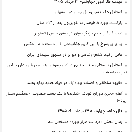
۱۶ ساعت پیش
قیمت طلا امروز چهارشنبه ۱۴ مرداد ۱۴۰۵
قیمت دلار در بازار آزاد امروز چهارشنبه ۱۴ مرداد
استایل جالب سوپرمدل روس در اصفهان
۱۴۰۵/ نرخ‌ها ثابت ماند؟ +جدول
بازگشت چهره خاطره‌ساز به تلویزیون بعد از ۳۳ سال
۱۶ ساعت پیش
تیپ گل‌گلی خانم بازیگر جوان در جشن نفس | تصاویر
علی مطهری: اجرای کامل تفاهم‌نامه اسلام‌آباد،
پیروزی بزرگ‌تری برای ایران است
پوریا پورسرخ با این گریم جذابیتش را از دست داد + عکس
قابی از نیما شاهرخ‌شاهی و دو برادر مشهور سینمای ایران
۱۷ ساعت پیش
واکنش تند تاکر کارلسون به حمله آمریکا به
استایل تابستانی مینا مختاری در کنار پسرش؛ همسر بهرام رادان با این
مدرسه میناب؛ «باید سیلی محکمی به صورت
تیپ دیده شد!
ترامپ زد»
فقیهه سلطانی و افسانه چهره‌آزاد در فیلم جدید بهاره رهنما
۱۷ ساعت پیش
قیمت طلا و سکه امروز چهارشنبه ۱۴ مرداد
آقای مجریِ دوران کودکی خیلی‌ها با یک پست متفاوت؛ «غمگینم بسیار
۱۴۰۵/کاهش قیمت طلا و سکه
زیاد»!
فال حافظ چهارشنبه ۱۴ مرداد ماه ۱۴۰۵
زمان پخش «مرد سه هزار چهره» مشخص شد