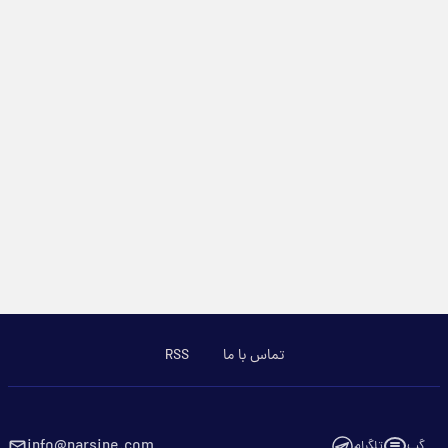
تماس با ما
RSS
info@parsine.com
گپ
تلگرام