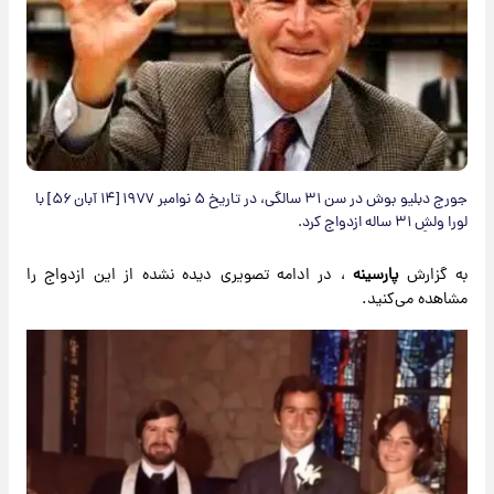
جورج دبلیو بوش در سن ۳۱ سالگی، در تاریخ ۵ نوامبر ۱۹۷۷ [۱۴ آبان ۵۶] با
لورا ولشِ ۳۱ ساله ازدواج کرد.
به گزارش
پارسینه
، در ادامه تصویری دیده نشده از این ازدواج را
مشاهده می‌کنید.