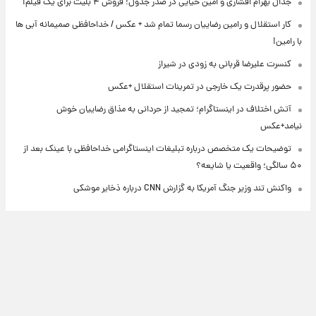
جدال بهرام افشاری و امین حیایی در صدر جدول؛ فروش ۴ بلیت برای یک فیلم!
کار استقلال و رامین رضاییان رسما تمام شد + عکس / خداحافظی صمیمانه آبی ها
با رامین!
کنسرت علیرضا قربانی به زودی در شیراز
حضور پرقدرت یک خارجی در تمرینات استقلال +عکس
آتش اختلاف در اینستاگرام؛ تمجید از حردانی به مذاق رضاییان خوش
نیامد+عکس
توضیحات یک متخصص درباره تبلیغات اینستاگرامی خداحافظی با عینک بعد از
۵۰ سالگی؛ واقعیت یا شایعه؟
واکنش تند وزیر جنگ آمریکا به گزارش CNN درباره ذخایر موشکی