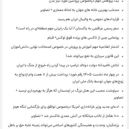
یک پژوهش مهم درخصوص پروتئین مورد نیاز بدن
منتخب بهترین خانه های جهان به لحاظ معماری + تصاویر
قراردادهای نجومی به والیبال ایران هم رسید
سفر رسمی عراقچی به پاکستان / آیا یک رایزنی مهم منطقه‌ای در راه است؟
رونمایی چین از تاکسی های پرنده فوق لوکس+ فیلم
انتشار اطلاعیه مهم آموزش و پرورش در خصوص امتحانات نهایی دانش‌آموزان
این قانون سربازی به نفع بیرانوند شد!
تلاش ناامیدانه‌ دولت دونالد ترامپ در پیدا کردن راه خروج از جنگ با ایران
در چهار ماه نخست ۱۴۰۵ رقم خورد؛ پرداخت بیش از ۸ همت وام ازدواج به
زوج‌های جوان توسط بانک ملی ایران
سرنوشت عجیب این هتل بزرگ در ارمنستان که هرگز به بهره‌برداری نرسید +
تصاویر
ادعای جدید وزیر خزانه‌داری آمریکا درخصوص توافق برای بازگشایی تنگه هرمز
۱۰۰ هکتار از تالاب میانکاله در آتش عمدی خاکستر شد + تصاویر
پزشکیان: وحدت و همبستگی کشورهای اسلامی می‌تواند زمینه غلبه حق بر باطل