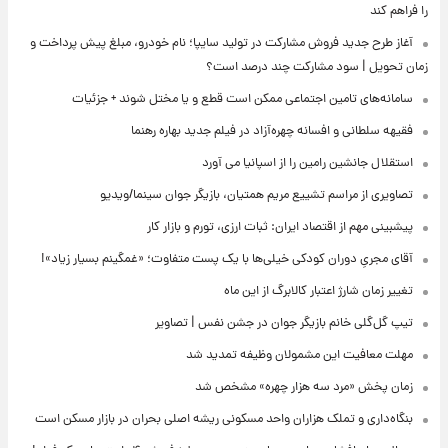
را فراهم کند
آغاز طرح جدید فروش مشارکت در تولید سایپا؛ نام خودرو، مبلغ پیش پرداخت و
زمان تحویل | سود مشارکت چند درصد است؟
سامانه‌های تامین اجتماعی ممکن است قطع و یا مختل شوند + جزئیات
فقیهه سلطانی و افسانه چهره‌آزاد در فیلم جدید بهاره رهنما
استقلال جانشین رامین را از اسپانیا می آورد
تصاویری از مراسم تشییع مریم همتیان، بازیگر جوان سینما/ویدیو
پیشبینی مهم از اقتصاد ایران: ثبات ارزی، تورم و بازار کار
آقای مجریِ دوران کودکی خیلی‌ها با یک پست متفاوت؛ «غمگینم بسیار زیاد»!
تغییر زمان شارژ اعتبار کالابرگ از این ماه
تیپ گل‌گلی خانم بازیگر جوان در جشن نفس | تصاویر
مهلت معافیت این مشمولان وظیفه تمدید شد
زمان پخش «مرد سه هزار چهره» مشخص شد
بنگاه‌داری و تملک هزاران واحد مسکونی ریشه اصلی بحران در بازار مسکن است