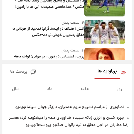
کار استقلال و رامین رضاییان رسما تمام شد +
عکس / خداحافظی صمیمانه آبی ها با رامین!
۱۴ ساعت پیش
آتش اختلاف در اینستاگرام؛ تمجید از حردانی به
مذاق رضاییان خوش نیامد+عکس
۱۴ ساعت پیش
پروین اعتصامی در دوران نوجوانی؛ اواخر دهه
۱۲۹۰ شمسی
پربازدید ها
پربحث ها
۱۴ ساعت پیش
قدرت‌نمایی نظامی چین؛ بمب‌افکن حامل موشک
روز
هفته
ماه
سال
هسته‌ای در آسمان ظاهر شد
تصاویری از مراسم تشییع مریم همتیان، بازیگر جوان سینما/ویدیو
۱۵ ساعت پیش
رونالدو از گنجینه خودروهای لوکسش رونمایی
چهره خشن و انرژی زنانه سپیده خداوردی همه را میخکوب کرد؛ همسر
کرد
رضا عطاران در اجل معلق به تیم بانوان جنگجو پیوست!/ویدیو