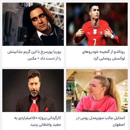
رونالدو از گنجینه خودروهای
پوریا پورسرخ با این گریم جذابیتش
لوکسش رونمایی کرد
را از دست داد + عکس
استایل جالب سوپرمدل روس در
کارگردانی پروژه ۱۵۰میلیاردی به
اصفهان
مجید واشقانی رسید