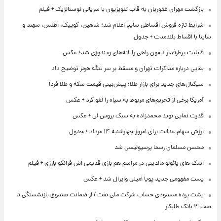
بازگشت مهران غفوریان به قاب تلویزیون با سریالی نوستالژیک + فیلم
شرایط تازه فروش اقساطی سایپا اعلام شد؛ شاهین، کوییک، اطلس، سهند و
ساینا با اقساط بلندمدت + جدول
قابلیت پرطرفدار آیفون راهی رایانه‌های ویندوزی شد+ عکس
بقایی درباره مذاکرات تهران و مسقط بر سر تنگه هرمز توضیح داد
سیگنال‌های جدید برای بازار طلا؛ پیش‌بینی قیمت سکه و طلا فردا
آمریکا برخی از تحریم‌های مربوط به سپاه را لغو کرد + عکس
قدرت نمایی نوید محمدزاده به سبک بروس لی + عکس
ارزش سهام عدالت برای امروز چهارشنبه ۱۴ مرداد + جدول
محسن مسلمان رسما پرسپولیسی شد
اشک های پائولو مالدینی در مراسم هم بازی قدیمی اش فرانکو بارزی + فیلم
پست مفهومی جدید پویا امینی وایرال شد + عکس
پشت پرده‌ مسدودی حساب شرکت ملی نفت / از ضمانت صندوق بازنشستگی تا
صف ۳ بانک طلبکار