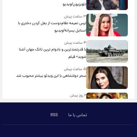
تلویزیون/ویدیو
۳ ساعت پیش
ترس نعیمه نظام‌دوست از بغل کردن دختری با
استایل پسرانه/ویدیو
۴ ساعت پیش
با قدرتمندترین و بادوام ترین تانک جهان آشنا
شوید+ فیلم
۵ ساعت پیش
سحر دولتشاهی با این ویدئو بیشتر محبوب شد
۲ روز پیش
تصاویری از مراسم تشییع مریم همتیان، بازیگر جوان
سینما/ویدیو
تماس با ما
RSS
۳ روز پیش
چهره خشن و انرژی زنانه سپیده خداوردی همه را
میخکوب کرد؛ همسر رضا عطاران در اجل معلق به