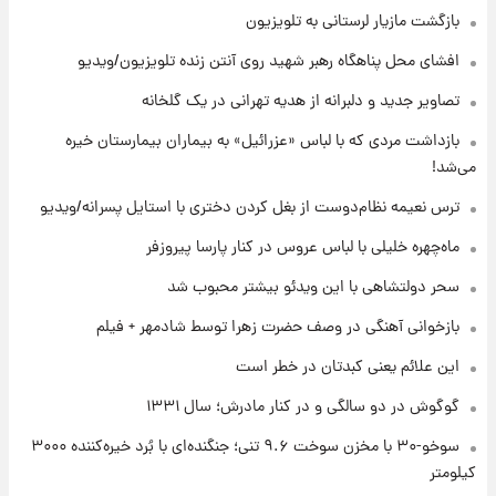
بازگشت مازیار لرستانی به تلویزیون
۲۱ ساعت پیش
افشای محل پناهگاه‌ رهبر شهید روی آنتن زنده تلویزیون/ویدیو
یک پیش ‌بینی مهم برای قیمت دلار، طلا و سکه
شنبه ۱۷ مرداد ۱۴۰۵
تصاویر جدید و دلبرانه از هدیه تهرانی در یک گلخانه
بازداشت مردی که با لباس «عزرائیل» به بیماران بیمارستان خیره
۲۲ ساعت پیش
می‌شد!
بازیکن به درد نخور استقلال با مقصد اروپا این
تیم را ترک کرد!
ترس نعیمه نظام‌دوست از بغل کردن دختری با استایل پسرانه/ویدیو
ماه‌چهره خلیلی با لباس عروس در کنار پارسا پیروزفر
۱ روز پیش
تصاویر کمتر دیده‌شده از شهیدان حاجی‌زاده و
سحر دولتشاهی با این ویدئو بیشتر محبوب شد
باقری؛ فرماندهان شهید هوافضای ایران
بازخوانی آهنگی در وصف حضرت زهرا توسط شادمهر + فیلم
این علائم یعنی کبدتان در خطر است
گوگوش در دو سالگی و در کنار مادرش؛ سال ۱۳۳۱
سوخو-۳۰ با مخزن سوخت ۹.۶ تنی؛ جنگنده‌ای با بُرد خیره‌کننده ۳۰۰۰
کیلومتر