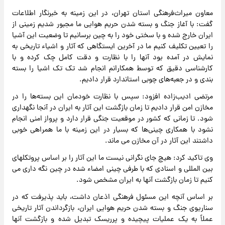
معاون میراث‌فرهنگی استان تهران، در این زمینه به خبرنگار اطلاعات
گفت: با آغاز جنگ و بسته شدن حریم هوایی ما مجبور شدیم زمینی از
ایران خارج شده و با سختی خود را به چین برسانیم تا وضعیت این آشیا
را تعیین تکلیف کنیم ما در آخرین ایستگاهی که آثار و اشیاء تاریخی به
نمایش در آمده بود آنها را با نظارت و دقت کامل چک کرده و با
کارشناسی دقیق که توسط همکارانم انجام شد تک تک اشیا را بسته
بندی و در جعبه‌های چوبی استاندارد قرار دادیم.
مرتضی ادیب‌زاده افزود: سپس با نظارت خودمان این بسته‌ها را در
مخازن امن قرار دادیم تا زمان بازگشت این آثار به ایران در آنجا نگهداری
شود. تا زمانی که کشور در موقعیت جنگی قرار دارد و پرواز امنی انجام
نشود با همکاری چینی‌ها که بسیار در این زمینه با ما همراهی خوبی
داشتند این آثار در آن مخازن می ماند.
وی تاکید کرد: هیچ جای نگرانی نیست ما این آثار را بر اساس پروتکلهای
بین المللی و اسنادی که با طرفی چینی امضاء شده در چین نگه داری می
کنیم تا زمان بازگشت آنها به ایران مشخص شود.
بر اساس آنچه این مسئول فرهنگی اذعان داشت، باید پذیرفت که در
سناریوی جنگ و بسته شدن حریم هوایی ایران، بازگرداندن آثار تاریخی
عملاً به یک عملیات پیچیده و پرریسک تبدیل شده و بازگشت آنها