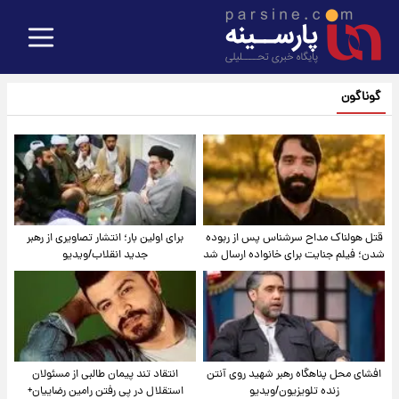
گوناگون
قتل هولناک مداح سرشناس پس از ربوده
برای اولین بار؛ انتشار تصاویری از رهبر
شدن؛ فیلم جنایت برای خانواده ارسال شد
جدید انقلاب/ویدیو
افشای محل پناهگاه‌ رهبر شهید روی آنتن
انتقاد تند پیمان طالبی از مسئولان
زنده تلویزیون/ویدیو
استقلال در پی رفتن رامین رضاییان+