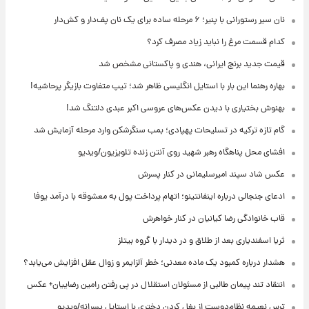
نان سیر رستورانی با پنیر؛ ۶ مرحله ساده برای یک نان پف‌دار و کش‌دار
کدام قسمت مرغ را نباید زیاد مصرف کرد؟
قیمت جدید برنج ایرانی، هندی و پاکستانی مشخص شد
بهاره رهنما این بار با استایل انگلیسی ظاهر شد؛ تیپ متفاوت بازیگر پرحاشیه!
بهنوش بختیاری با دیدن عکس‌های عروسی اکبر عبدی دلتنگ شد!
گام تازه ترکیه در تسلیحات پهپادی؛ بمب سنگرشکن وارد مرحله آزمایش شد
افشای محل پناهگاه‌ رهبر شهید روی آنتن زنده تلویزیون/ویدیو
عکس شاد سپند امیرسلیمانی در کنار پسرش
ادعای جنجالی درباره اینفانتینو؛ اتهام پرداخت پول به معشوقه با درآمد یوفا
قاب خانوادگی رضا کیانیان در کنار خواهرش
ثریا اسفندیاری بعد از طلاق و در دیدار با گروه بیتلز
هشدار درباره کمبود یک ماده معدنی؛ خطر آلزایمر و زوال عقل افزایش می‌یابد؟
انتقاد تند پیمان طالبی از مسئولان استقلال در پی رفتن رامین رضاییان+ عکس
ترس نعیمه نظام‌دوست از بغل کردن دختری با استایل پسرانه/ویدیو