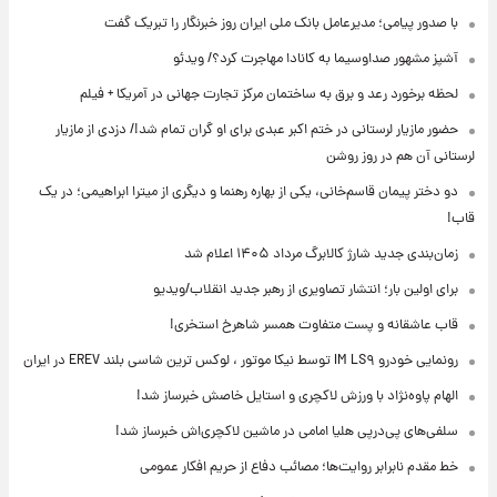
با صدور پیامی؛ مدیرعامل بانک ملی ایران روز خبرنگار را تبریک گفت
آشپز مشهور صداوسیما به کانادا مهاجرت کرد؟/ ویدئو
لحظه برخورد رعد و برق به ساختمان مرکز تجارت جهانی در آمریکا + فیلم
حضور مازیار لرستانی در ختم اکبر عبدی برای او گران تمام شد!/ دزدی از مازیار
لرستانی آن هم در روز روشن
دو دختر پیمان قاسم‌خانی، یکی از بهاره رهنما و دیگری از میترا ابراهیمی؛ در یک
قاب!
زمان‌بندی جدید شارژ کالابرگ مرداد ۱۴۰۵ اعلام شد
برای اولین بار؛ انتشار تصاویری از رهبر جدید انقلاب/ویدیو
قاب عاشقانه و پست متفاوت همسر شاهرخ استخری!
رونمایی خودرو IM LS۹ توسط نیکا موتور ، لوکس ترین شاسی بلند EREV در ایران
الهام پاوه‌نژاد با ورزش لاکچری و استایل خاصش خبرساز شد!
سلفی‌های پی‌درپی هلیا امامی در ماشین لاکچری‌اش خبرساز شد!
خط مقدم نابرابر روایت‌ها؛ مصائب دفاع از حریم افکار عمومی