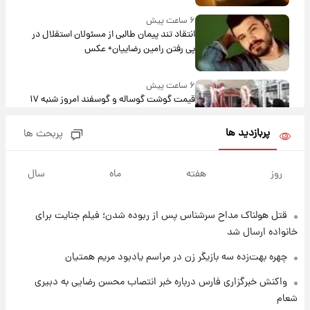
۶ ساعت پیش
انتقاد تند پیمان طالبی از مسئولان استقلال در
پی رفتن رامین رضاییان+ عکس
۶ ساعت پیش
قیمت گوشت گوساله و گوسفند امروز شنبه ۱۷
مرداد ۱۴۰۵ +جدول
پربازدید ها
پربحث ها
۷ ساعت پیش
با قدرتمندترین و بادوام ترین تانک جهان آشنا
روز
هفته
ماه
سال
شوید+ فیلم
قتل هولناک مداح سرشناس پس از ربوده شدن؛ فیلم جنایت برای
۷ ساعت پیش
قیمت طلا ۱۸عیار امروز شنبه ۱۷ مرداد ۱۴۰۵
خانواده ارسال شد
+جدول
چهره بهت‌زده سه بازیگر زن در مراسم یادبود مریم همتیان
۸ ساعت پیش
واکنش خبرگزاری فارس درباره خبر انتصاب محسن رضایی به دبیری
قیمت محصولات ایران‌خودرو و سایپا امروز شنبه
شعام
۱۷ مرداد ۱۴۰۵