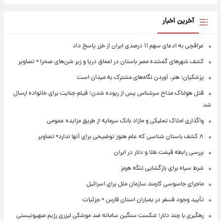
آخرین اخبار
عراقچی به ادعای سهم ۱۱ درصدی ایران از خزر پاسخ داد
کشف شهرهای گمشده مصر باستان در اعماق دریا و زیر شن‌های صحرا + تصاویر
پزشکیان: هنر، آوردن نگاه‌های مشترک به میدان است
قتل هولناک مداح سرشناس پس از ربوده شدن؛ فیلم جنایت برای خانواده ارسال
شد
واگذاری املاک تملیکی و مازاد بانک سرمایه از طریق مزایده عمومی
۸ کشف باستان شناسی که علم هنوز توضیحی برای آنها ندارد+ تصاویر
بررسی رابطه قیمت طلا و دلار در ایران
شرط سپاه برای بازگشایی تنگه هرمز
ماجرای جاسوسی کارمند سازمان ملل برای اسرائیل
تأیید وجود فسفر در بمباران استان فارس + جزئیات
رهگیری با چند دلار؛ شکست سنگین سامانه ضد موشکی لیزری رژیم صهیونیستی