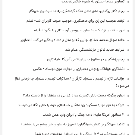
تصاویر عمامه بستن به شیوه خاتمی/ویدیو
پیام دکتر بیگدلی، مدیرعامل بانک گردشگری به مناسبت روز خبرنگار
ترفند عجیب این زن برای ماهیگیری، موجب حیرت کاربران شد+ فیلم
این سکانس نزدیک بود جان سیروس گرجستانی را بگیرد + فیلم
خانه مجلل محمد صلاح، جایی که او مثل پادشاه زندگی می‌کند | تصاویر
شرایط جدید قانون بازنشستگی اعلام شد
پیام پزشکیان در سالروز بمباران اتمی آمریکا علیه ژاپن
افشاگری هولناک بهنوش بختیاری از تجارت موی اجساد + عکس
جزئیات تازه از ترمیم دستمزد کارگران / مذاکرات ترمیم دستمزد چه زمانی آغاز
می‌شود؟
ایران چگونه دست بالای تجارت مواد غذایی در منطقه را از دست داد؟
شوک به بازار اجاره مسکن؛ چرا مالکان خانه‌های خود را خالی نگه می‌دارند؟
۱۱ سناتور آمریکا علیه ادامه جنگ با ایران وارد عمل شدند
تأکید جهانگیر بر نقش خبرنگاران؛ «امروز به عنوان خار چشم می‌درخشند»
لادن مستوفی در ۵۴ سالگی با این استایل متفاوت دیده شد!