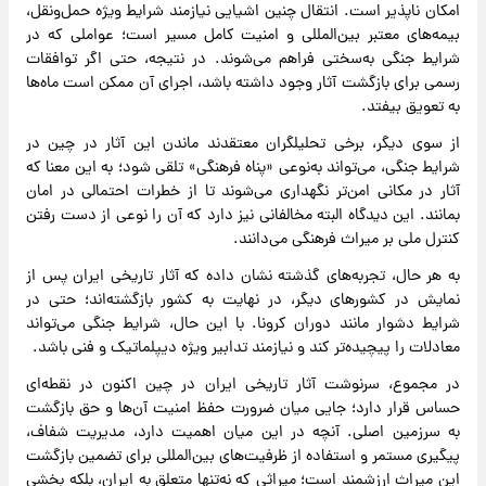
امکان ناپذیر است. انتقال چنین اشیایی نیازمند شرایط ویژه حمل‌ونقل،
بیمه‌های معتبر بین‌المللی و امنیت کامل مسیر است؛ عواملی که در
شرایط جنگی به‌سختی فراهم می‌شوند. در نتیجه، حتی اگر توافقات
رسمی برای بازگشت آثار وجود داشته باشد، اجرای آن ممکن است ماه‌ها
به تعویق بیفتد.
از سوی دیگر، برخی تحلیلگران معتقدند ماندن این آثار در چین در
شرایط جنگی، می‌تواند به‌نوعی «پناه فرهنگی» تلقی شود؛ به این معنا که
آثار در مکانی امن‌تر نگهداری می‌شوند تا از خطرات احتمالی در امان
بمانند. این دیدگاه البته مخالفانی نیز دارد که آن را نوعی از دست رفتن
کنترل ملی بر میراث فرهنگی می‌دانند.
به هر حال، تجربه‌های گذشته نشان داده که آثار تاریخی ایران پس از
نمایش در کشورهای دیگر، در نهایت به کشور بازگشته‌اند؛ حتی در
شرایط دشوار مانند دوران کرونا. با این حال، شرایط جنگی می‌تواند
معادلات را پیچیده‌تر کند و نیازمند تدابیر ویژه دیپلماتیک و فنی باشد.
در مجموع، سرنوشت آثار تاریخی ایران در چین اکنون در نقطه‌ای
حساس قرار دارد؛ جایی میان ضرورت حفظ امنیت آن‌ها و حق بازگشت
به سرزمین اصلی. آنچه در این میان اهمیت دارد، مدیریت شفاف،
پیگیری مستمر و استفاده از ظرفیت‌های بین‌المللی برای تضمین بازگشت
این میراث ارزشمند است؛ میراثی که نه‌تنها متعلق به ایران، بلکه بخشی