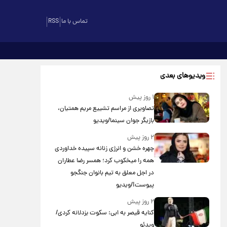
تماس با ما
RSS
ویدیوهای بعدی
۱ روز پیش
تصاویری از مراسم تشییع مریم همتیان،
بازیگر جوان سینما/ویدیو
۲ روز پیش
چهره خشن و انرژی زنانه سپیده خداوردی
همه را میخکوب کرد؛ همسر رضا عطاران
در اجل معلق به تیم بانوان جنگجو
پیوست!/ویدیو
۲ روز پیش
کنایه قیصر به ابی: سکوت بزدلانه کردی/
ویدئو