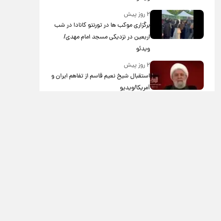
۲ روز پیش
برگزاری موکب ها در تورنتو کانادا در شب
اربعین در نزدیکی مسجد امام مهدی/
ویدئو
۲ روز پیش
استقبال شیخ نعیم قاسم از تفاهم ایران و
آمریکا/ویدیو
۳ روز پیش
پزشکیان: استعفا نخواهم داد
۳ روز پیش
گریه مجری زن صداوسیما به خاطر پولدار
نبودن!/ویدیو
۴ روز پیش
خاطره جالب حدیث میرامینی از سریال
ستایش/ویدیو
۴ روز پیش