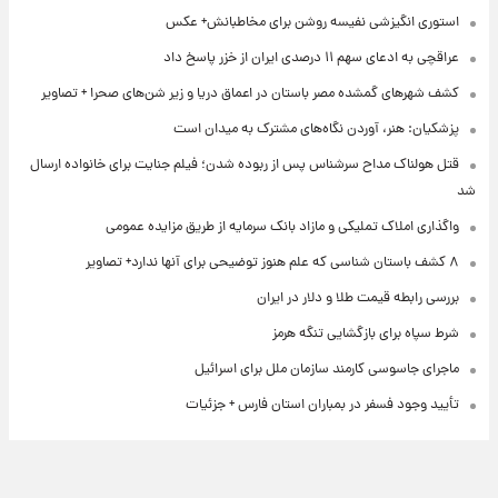
استوری انگیزشی نفیسه روشن برای مخاطبانش+ عکس
عراقچی به ادعای سهم ۱۱ درصدی ایران از خزر پاسخ داد
کشف شهرهای گمشده مصر باستان در اعماق دریا و زیر شن‌های صحرا + تصاویر
پزشکیان: هنر، آوردن نگاه‌های مشترک به میدان است
قتل هولناک مداح سرشناس پس از ربوده شدن؛ فیلم جنایت برای خانواده ارسال
شد
واگذاری املاک تملیکی و مازاد بانک سرمایه از طریق مزایده عمومی
۸ کشف باستان شناسی که علم هنوز توضیحی برای آنها ندارد+ تصاویر
بررسی رابطه قیمت طلا و دلار در ایران
شرط سپاه برای بازگشایی تنگه هرمز
ماجرای جاسوسی کارمند سازمان ملل برای اسرائیل
تأیید وجود فسفر در بمباران استان فارس + جزئیات