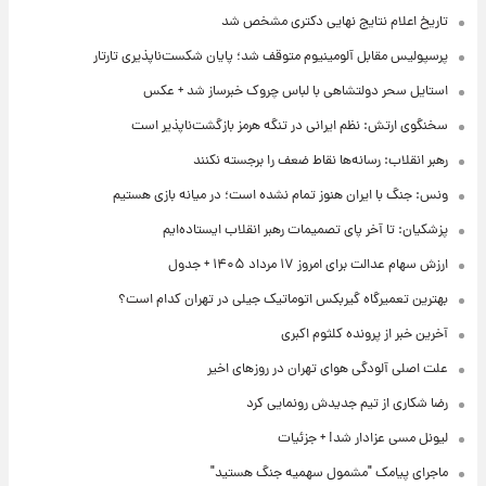
تاریخ اعلام نتایج نهایی دکتری مشخص شد
پرسپولیس مقابل آلومینیوم متوقف شد؛ پایان شکست‌ناپذیری تارتار
استایل سحر دولتشاهی با لباس چروک خبرساز شد + عکس
سخنگوی ارتش: نظم ایرانی در تنگه هرمز بازگشت‌ناپذیر است
رهبر انقلاب: رسانه‌ها نقاط ضعف را برجسته نکنند
ونس: جنگ با ایران هنوز تمام نشده است؛ در میانه بازی هستیم
پزشکیان: تا آخر پای تصمیمات رهبر انقلاب ایستاده‌ایم
ارزش سهام عدالت برای امروز ۱۷ مرداد ۱۴۰۵ + جدول
بهترین تعمیرگاه گیربکس اتوماتیک جیلی در تهران کدام است؟
آخرین خبر از پرونده کلثوم اکبری
علت اصلی آلودگی هوای تهران در روزهای اخیر
رضا شکاری از تیم جدیدش رونمایی کرد
لیونل مسی عزادار شد! + جزئیات
ماجرای پیامک "مشمول سهمیه جنگ هستید"