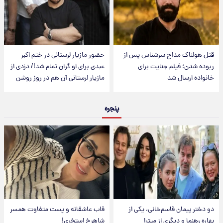
قتل هولناک مداح سرشناس پس از
حضور مازیار لرستانی در ختم اکبر
ربوده شدن؛ فیلم جنایت برای
عبدی برای او گران تمام شد!/ دزدی از
خانواده ارسال شد
مازیار لرستانی آن هم در روز روشن
پنجره
دو دختر پیمان قاسم‌خانی، یکی از
قاب عاشقانه و پست متفاوت همسر
بهاره رهنما و دیگری از میترا
شاهرخ استخری!