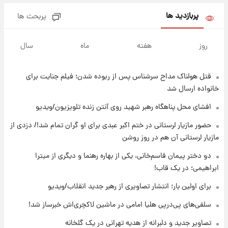
پربازدید ها
پربحث ها
۱۹ ساعت پیش
لحظه برخورد رعد و برق به ساختمان مرکز تجارت
روز
هفته
ماه
سال
جهانی در آمریکا + فیلم
قتل هولناک مداح سرشناس پس از ربوده شدن؛ فیلم جنایت برای
۱۹ ساعت پیش
برای اولین بار؛ انتشار تصاویری از رهبر جدید
خانواده ارسال شد
انقلاب/ویدیو
افشای محل پناهگاه‌ رهبر شهید روی آنتن زنده تلویزیون/ویدیو
۱۹ ساعت پیش
حضور مازیار لرستانی در ختم اکبر عبدی برای او گران تمام شد!/ دزدی از
تصاویر عمامه بستن به شیوه خاتمی/ویدیو
مازیار لرستانی آن هم در روز روشن
دو دختر پیمان قاسم‌خانی، یکی از بهاره رهنما و دیگری از میترا
ابراهیمی؛ در یک قاب!
۲۱ ساعت پیش
افشای محل پناهگاه‌ رهبر شهید روی آنتن زنده
برای اولین بار؛ انتشار تصاویری از رهبر جدید انقلاب/ویدیو
تلویزیون/ویدیو
سلفی‌های پی‌درپی هلیا امامی در ماشین لاکچری‌اش خبرساز شد!
۲۲ ساعت پیش
تصاویر جدید و دلبرانه از هدیه تهرانی در یک گلخانه