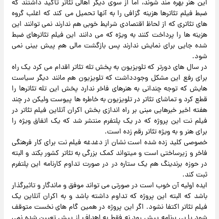
این هنر بهره مند شوند، اما از سوی دیگر اهالی تئاتر تاکید داشتند که
ضبط فیلم تئاترها هزینه گزافی را به آنها تحمیل می کند که اغلب گروه
های تئاتری که از لحاظ اقتصادی شرایط خوبی هم ندارند نمی توانند این
هزینه ها را پرداخت کنند به ویژه که می دانند این فیلم تئاترهای ضبط
شده جایی برای نمایش ندارند پس بازگشت مالی هم پیش بینی نمی
شود.
در سال های دورتر که تلویزیون به پخش تله تئاتر اقدام می کرد یک راه
برای رفع این مشکل وجودداشت که تلویزیون هم مانند دیگر سیاست
هایش که توجه چندانی به هنرهای فاخر ندارد پخش این تله تئاترها را
قطع کرد و تماشای تئاتر در تلویزیون به خاطره ها پیوست ولیکن در چند
هفته اخیر خبرهایی مبنی بر راه اندازی بخش اکران آنلاین فیلم تئاتر در
فیلم نت این پروژه که در یک پلتفرم منتشر شد که یک اتفاق ویژه را
برای هنر و به ویژه تئاتر رقم زده است.
خصوصی کلید زده شده است نشان از دغدغه فیلم نت برای کار فرهنگی
فاخر و زیرساختی است و میتواند کمک بزرگی به تئاتر کشور بکند و البته
در حوزه برندینگ هم یک ستاره در در صورت تداوم کارنامه این پلتفرم
ثبت کند.
ایده اولیه آن خوب است در صورتی می تواند موفق و ماندگار و تاثیرگذار
باشد که البته این پروژه که تداوم داشته باشد و به اکران آنلاین یک
فیلم تئاتر اکتفا نشود. اگر این پروژه در همین گام های نخست متوقف
شود یا بی برنامه پیش رود نه فقط به اهداف از پیش تعیین شده نمی