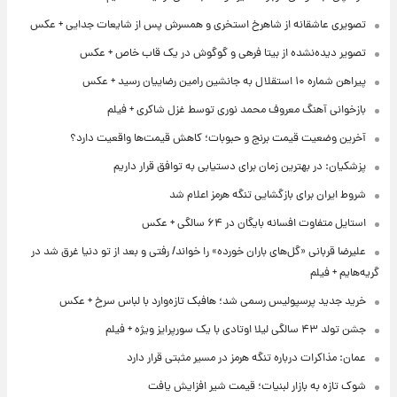
تصویری عاشقانه از شاهرخ استخری و همسرش پس از شایعات جدایی + عکس
تصویر دیده‌نشده از بیتا فرهی و گوگوش در یک قاب خاص + عکس
پیراهن شماره ۱۰ استقلال به جانشین رامین رضاییان رسید + عکس
بازخوانی آهنگ معروف محمد نوری توسط غزل شاکری + فیلم
آخرین وضعیت قیمت برنج و حبوبات؛ کاهش قیمت‌ها واقعیت دارد؟
پزشکیان: در بهترین زمان برای دستیابی به توافق قرار داریم
شروط ایران برای بازگشایی تنگه هرمز اعلام شد
استایل متفاوت افسانه بایگان در ۶۴ سالگی + عکس
علیرضا قربانی «گل‌های باران خورده» را خواند/ رفتی و بعد از تو دنیا غرق شد در
گریه‌هایم + فیلم
خرید جدید پرسپولیس رسمی شد؛ هافبک تازه‌وارد با لباس سرخ + عکس
جشن تولد ۴۳ سالگی لیلا اوتادی با یک سورپرایز ویژه + فیلم
عمان: مذاکرات درباره تنگه هرمز در مسیر مثبتی قرار دارد
شوک تازه به بازار لبنیات؛ قیمت شیر افزایش یافت