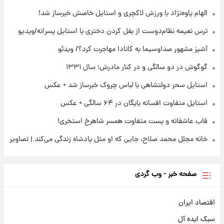
ثریا اسفندیاری بعد از طلاق و در دیدار با گروه
بیتلز
الهام پاوه‌نژاد با ورزش لاکچری و استایل خاصش خبرساز شد!
ترس نعیمه نظام‌دوست از بغل کردن دختری با استایل پسرانه/ویدیو
۲۲ ساعت پیش
ادعای جنجالی درباره اینفانتینو؛ اتهام پرداخت
آشپز مشهور صداوسیما به کانادا مهاجرت کرد؟/ ویدئو
پول به معشوقه با درآمد یوفا
گوگوش در دو سالگی و در کنار مادرش؛ سال ۱۳۳۱
استایل سحر دولتشاهی با لباس چروک خبرساز شد + عکس
استایل متفاوت افسانه بایگان در ۶۴ سالگی + عکس
قاب عاشقانه و پست متفاوت همسر شاهرخ استخری!
خانه مجلل محمد صلاح، جایی که او مثل پادشاه زندگی می‌کند | تصاویر
صفحه خبر - وب گردی
اقتصاد ایران
سبک ایده آل