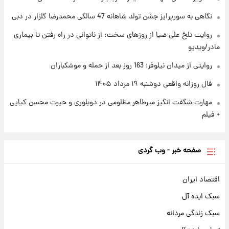
محل کشف جسد حمیدرضا رجب‌زاده مشخص
نگاهی به سورپرایز جشن تولد شاهانه 47 سالگی محمدرضا گلزار در دبی
شد
روایت تلخ علی ضیا از روزهای سخت: از ناتوانی در راه رفتن تا بیماری
مادر/ویدیو
روایتی از میدان نیلوفر؛ 163 روز بعد از حمله و موشکباران
فال روزانه واقعی دوشنبه ۱۹ مرداد ۱۴۰۵
مهارت شگفت انگیز میرطاهر مظلومی در دوبلوری و حیرت محسن کیایی
+ فیلم
صفحه خبر - وب گردی
اقتصاد ایران
سبک ایده آل
سبک زندگی مردانه