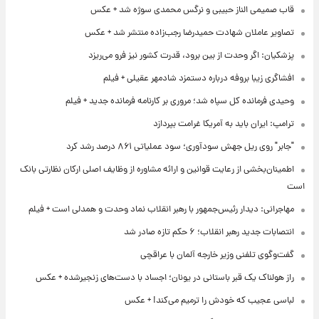
قاب صمیمی الناز حبیبی و نرگس محمدی سوژه شد + عکس
تصاویر عاملان شهادت حمیدرضا رجب‌زاده منتشر شد + عکس
پزشکیان: اگر وحدت از بین برود، قدرت کشور نیز فرو می‌ریزد
افشاگری زیبا بروفه درباره دستمزد شادمهر عقیلی + فیلم
وحیدی فرمانده کل سپاه شد؛ مروری بر کارنامه فرمانده جدید + فیلم
ترامپ: ایران باید به آمریکا غرامت بپردازد
"جابر" روی ریل جهش سودآوری؛ سود عملیاتی ۸۶۱ درصد رشد کرد
اطمینان‌بخشی از رعایت قوانین و ارائه مشاوره از وظایف اصلی ارکان نظارتی بانک
است
مهاجرانی: دیدار رئیس‌جمهور با رهبر انقلاب نماد وحدت و همدلی است + فیلم
انتصابات جدید رهبر انقلاب؛ ۶ حکم تازه صادر شد
گفت‌وگوی تلفنی وزیر خارجه آلمان با عراقچی
راز هولناک یک قبر باستانی در یونان؛ اجساد با دست‌های زنجیرشده + عکس
لباسی عجیب که خودش را ترمیم می‌کند! + عکس