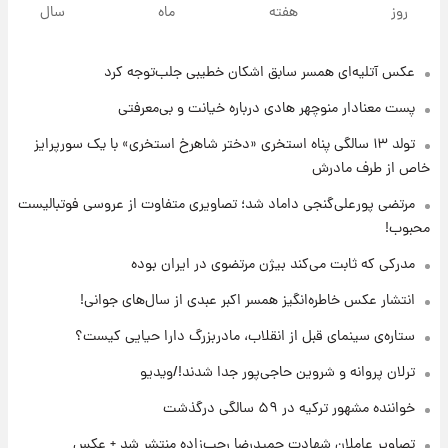
روز
هفته
ماه
سال
عکس‌ آتلیه‌ای همسر سابق اشکان خطیبی جلب‌توجه کرد
۱ روز پیش
پیش‌ بینی قیمت دلار دوشنبه ۱۹ مرداد ۱۴۰۵
پست معنادار منوچهر هادی درباره خیانت و بی‌معرفتی
تولد ۱۳ سالگی پناه استخری «دختر شاهرخ استخری» با یک سورپرایز
۲۱ ساعت پیش
خاص از طرف مادرش
فال حافظ دوشنبه ۱۹ مرداد ماه ۱۴۰۵
مرتضی پورعلی‌گنجی داماد شد؛ تصاویری متفاوت از عروسی فوتبالیست
محبوب!
۲۲ ساعت پیش
مدرکی که ثابت می‌کند بیژن مرتضوی در ایران بوده
فال قهوه روزانه دوشنبه ۱۹ مرداد ماه ۱۴۰۵
انتشار عکس خاطره‌انگیز همسر اکبر عبدی از سال‌های جوانی!
ستاره‌ی سینمای قبل از انقلاب، مادربزرگ دارا حیایی کیست؟
۲۳ ساعت پیش
ترلان پروانه و شروین حاجی‌پور جدا شدند!/ویدیو
فال روزانه واقعی دوشنبه ۱۹ مرداد ۱۴۰۵
خواننده مشهور ترکیه در ۵۹ سالگی درگذشت
تصاویر عاملان شهادت حمیدرضا رجب‌زاده منتشر شد + عکس
۱ روز پیش