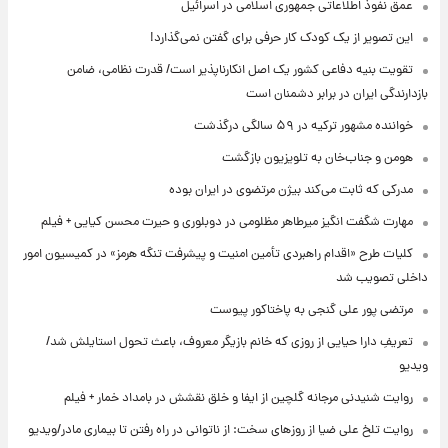
عمق نفوذ اطلاعاتی جمهوری اسلامی در اسرائیل
این تصویر از یک کودک کار حرفی برای گفتن نمی‌گذارد!
تقویت بنیه دفاعی کشور یک اصل انکارناپذیر است/ قدرت نظامی، ضامن
بازدارندگی ایران در برابر دشمنان است
خواننده مشهور ترکیه در ۵۹ سالگی درگذشت
هومن و جناب‌خان به تلویزیون بازگشت
مدرکی که ثابت می‌کند بیژن مرتضوی در ایران بوده
مهارت شگفت انگیز میرطاهر مظلومی در دوبلوری و حیرت محسن کیایی + فیلم
کلیات طرح «اقدام راهبردی تأمین امنیت و پیشرفت تنگه هرمز» در کمیسیون امور
داخلی تصویب شد
مرتضی پور علی گنجی به پاختاکور پیوست
تعریفِ دارا حیایی از روزی که خانم بازیگر معروف، باعث تحول استایلش شد/
ویدیو
روایت شنیدنی مرجانه گلچین از ایفا و خلق نقشش در بامداد خمار + فیلم
روایت تلخ علی ضیا از روزهای سخت: از ناتوانی در راه رفتن تا بیماری مادر/ویدیو