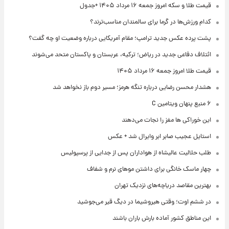
قیمت طلا و سکه امروز جمعه ۱۶ مرداد ۱۴۰۵ +جدول
کدام ورزش‌ها در گرما برای سالمندان مناسب‌ترند؟
پشت پرده عکس جدید ترامپ؛ مقام آمریکایی درباره وضعیت او چه گفت؟
ائتلاف دفاعی جدید در ریاض؛ ترکیه، عربستان و پاکستان متحد می‌شوند
قیمت طلا امروز جمعه ۱۶ مرداد ۱۴۰۵
هشدار محسن رضایی درباره تنگه هرمز؛ مسیر دوم باز نخواهد شد
۶ منبع پنهان ویتامین C
این خوراکی ها مغز را نجات می‌دهند
استایل عجیب صابر ابر وایرال شد + عکس
طلب حلالیت عالیشاه از هواداران پس از جدایی از پرسپولیس
چهار ماسک خانگی برای داشتن موهای نرم و شفاف
بهترین مقاصد دریاچه‌های نزدیک تهران
در ششم اوت؛ وقتی هیروشیما در دیگ قیر می‌جوشید
این مناطق کشور آماده بارش باران باشند