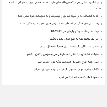
پزشکیان: علی رغم اینکه نیروگاه های ما را زدند اما قطعی برق بسیار کم تر شده
است
کنایه قالیباف به ترامپ: حقایق را بپذیرید و به تعهدات خود عمل کنید
رصد این صور فلکی در آسمان شب بدون هیچ تجهیزاتی ممکن است
چت متنی نامحدود و رایگان در ChatGPT
شرایط تفاهم‌نامه به نفع ایران بهبود یافت
سعید عزت‌اللهی ارزشمندترین هافبک فوتبال ایران
نظرات شنیدنی نیک آفرید سماواتی درباره مهدی پاکدل + فیلم
متن اولیۀ طرح راهبردی مدیریت تنگه هرمز منتشر شد
خاطره جالب شهاب حسینی از فرار در دوره سربازی + فیلم
نحوه فعالیت سیستم دید در شب