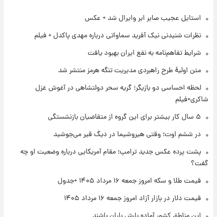
استایل عجیب صابر ابر وایرال شد + عکس
۱ روز پیش
شماره پیراهن خریدهای جدید پرسپولیس اعلام
نظرات شنیدنی نیک آفرید سماواتی درباره مهدی پاکدل + فیلم
شد؛ تیکدری، محبی و سرگیف با اعداد ویژه
شرایط تفاهم‌نامه به نفع ایران بهبود یافت
۱ روز پیش
متن اولیۀ طرح راهبردی مدیریت تنگه هرمز منتشر شد
جزئیات فعال‌سازی «کیف پول ایران» اعلام
شد+فیلم
لحظه احساسی دو بازیگر؛ گریه سحر دولتشاهی در آغوش غزل
شاکری+فیلم
۱ روز پیش
۵ سال کار بیشتر برای این گروه از متقاضیان بازنشستگی
تغییر تند قیمت محصولات ایران‌خودرو و سایپا
امروز پنجشنبه ۱۵ مرداد ۱۴۰۵ +جدول
در ششم اوت؛ وقتی هیروشیما در دیگ قیر می‌جوشید
پشت پرده عکس جدید ترامپ؛ مقام آمریکایی درباره وضعیت او چه
۱ روز پیش
گفت؟
قیمت طلا و سکه امروز پنجشنبه ۱۵ مرداد ۱۴۰۵
قیمت طلا و سکه امروز جمعه ۱۶ مرداد ۱۴۰۵ +جدول
قیمت دلار در بازار آزاد امروز جمعه ۱۶ مرداد ۱۴۰۵
۱ روز پیش
شارژ جدید کالابرگ برای سه دهک؛ جزئیات اعلام
این مناطق کشور آماده بارش باران باشند