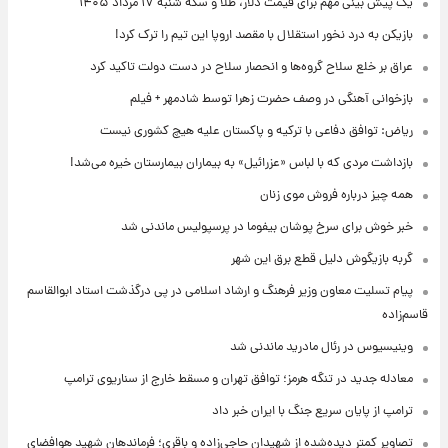
یک پیش ‌بینی مهم برای قیمت دلار، طلا و سکه شنبه ۱۷ مرداد ۱۴۰۵
بازیکن به درد نخور استقلال با مقصد اروپا این تیم را ترک کرد!
عراق بر خلع سلاح گروه‌ها و انحصار سلاح در دست دولت تاکید کرد
بازخوانی آهنگی در وصف حضرت زهرا توسط شادمهر + فیلم
ریاض: توافق دفاعی با ترکیه و پاکستان علیه هیچ کشوری نیست
بازداشت مردی که با لباس «عزرائیل» به بیماران بیمارستان خیره می‌شد!
همه چیز درباره فروش موی زنان
خبر خوش برای سرخ پوشان بیفوما در پرسپولیس ماندنی شد
گربه بازیگوش دلیل قطع برق این شهر
پیام تسلیت معاون وزیر فرهنگ و ارشاد اسلامی در پی درگذشت استاد ابوالقاسم
قاسم‌زاده
وینیسیوس در رئال مادرید ماندنی شد
معادله جدید در تنگه هرمز؛ توافق تهران و مسقط خارج از سناریوی ترامپ
ترامپ از پایان سریع جنگ با ایران خبر داد
تصاویر کمتر دیده‌شده از شهیدان حاجی‌زاده و باقری؛ فرماندهان شهید هوافضای