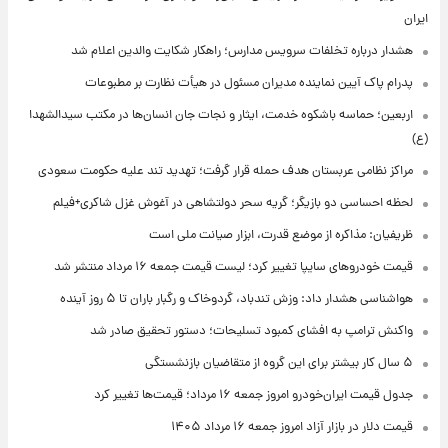
ایران
هشدار درباره تخلفات سرویس مدارس؛ راهکار شکایت والدین اعلام شد
پدرام پاک آیین نماینده مدیران مسئول در هیأت نظارت بر مطبوعات
اربعین؛ حماسه باشکوه خدمت، ایثار و نجات جان انسان‌ها در مکتب سیدالشهدا
(ع)
مراکز نظامی عربستان هدف حمله قرار گرفت؛ تهدید تند علیه حکومت سعودی
لحظه احساسی دو بازیگر؛ گریه سحر دولتشاهی در آغوش غزل شاکری+فیلم
ظریفیان: مذاکره از موضع قدرت، ابزار صیانت ملی است
قیمت خودروهای سایپا تغییر کرد؛ لیست قیمت جمعه ۱۶ مرداد منتشر شد
هواشناسی هشدار داد: وزش تندباد، گردوخاک و رگبار باران تا ۵ روز آینده
واکنش ترامپ به افشای کمبود تسلیحات؛ دستور تحقیق صادر شد
۵ سال کار بیشتر برای این گروه از متقاضیان بازنشستگی
جدول قیمت ایران‌خودرو امروز جمعه ۱۶ مرداد؛ قیمت‌ها تغییر کرد
قیمت دلار در بازار آزاد امروز جمعه ۱۶ مرداد ۱۴۰۵