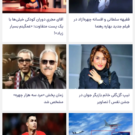
فقیهه سلطانی و افسانه چهره‌آزاد در
آقای مجریِ دوران کودکی خیلی‌ها با
فیلم جدید بهاره رهنما
یک پست متفاوت؛ «غمگینم بسیار
زیاد»!
تیپ گل‌گلی خانم بازیگر جوان در
زمان پخش «مرد سه هزار چهره»
جشن نفس | تصاویر
مشخص شد