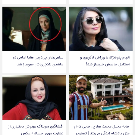
الهام پاوه‌نژاد با ورزش لاکچری و
سلفی‌های پی‌درپی هلیا امامی در
استایل خاصش خبرساز شد!
ماشین لاکچری‌اش خبرساز شد!
خانه مجلل محمد صلاح، جایی که او
افشاگری هولناک بهنوش بختیاری از
مثل پادشاه زندگی می‌کند | تصاویر
تجارت موی اجساد + عکس