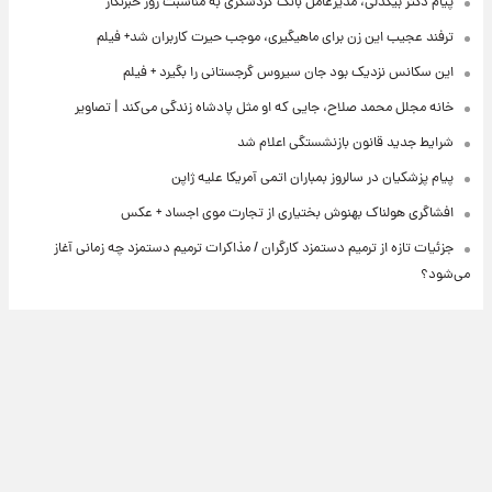
پیام دکتر بیگدلی، مدیرعامل بانک گردشگری به مناسبت روز خبرنگار
ترفند عجیب این زن برای ماهیگیری، موجب حیرت کاربران شد+ فیلم
این سکانس نزدیک بود جان سیروس گرجستانی را بگیرد + فیلم
خانه مجلل محمد صلاح، جایی که او مثل پادشاه زندگی می‌کند | تصاویر
شرایط جدید قانون بازنشستگی اعلام شد
پیام پزشکیان در سالروز بمباران اتمی آمریکا علیه ژاپن
افشاگری هولناک بهنوش بختیاری از تجارت موی اجساد + عکس
جزئیات تازه از ترمیم دستمزد کارگران / مذاکرات ترمیم دستمزد چه زمانی آغاز
می‌شود؟