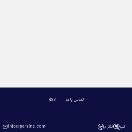
تماس با ما
RSS
info@parsine.com
گپ
تلگرام