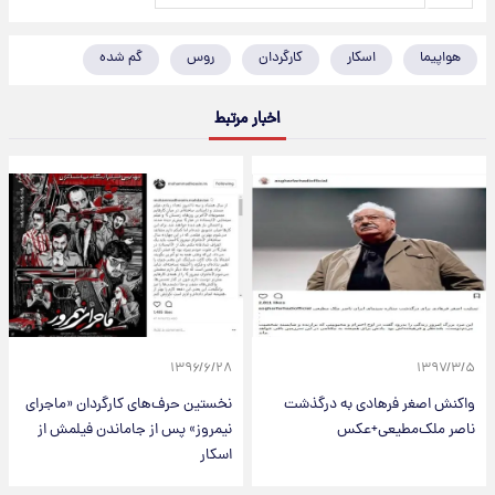
هواپیما
اسکار
کارگردان
روس
گم شده
اخبار مرتبط
۱۳۹۶/۶/۲۸
۱۳۹۷/۳/۵
واکنش اصغر فرهادی به درگذشت
نخستین حرف‌های کارگردان «ماجرای
ناصر ملک‌مطیعی+عکس
نیمروز» پس از جاماندن فیلمش از
اسکار