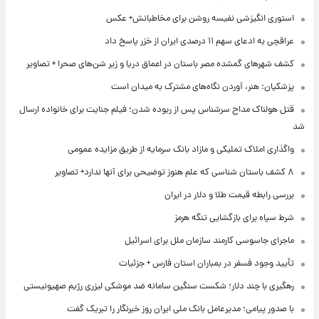
استوری انگیزشی نفیسه روشن برای مخاطبانش+ عکس
عراقچی به ادعای سهم ۱۱ درصدی ایران از خزر پاسخ داد
کشف شهرهای گمشده مصر باستان در اعماق دریا و زیر شن‌های صحرا + تصاویر
پزشکیان: هنر، آوردن نگاه‌های مشترک به میدان است
قتل هولناک مداح سرشناس پس از ربوده شدن؛ فیلم جنایت برای خانواده ارسال
شد
واگذاری املاک تملیکی و مازاد بانک سرمایه از طریق مزایده عمومی
۸ کشف باستان شناسی که علم هنوز توضیحی برای آنها ندارد+ تصاویر
بررسی رابطه قیمت طلا و دلار در ایران
شرط سپاه برای بازگشایی تنگه هرمز
ماجرای جاسوسی کارمند سازمان ملل برای اسرائیل
تأیید وجود فسفر در بمباران استان فارس + جزئیات
رهگیری با چند دلار؛ شکست سنگین سامانه ضد موشکی لیزری رژیم صهیونیستی
با صدور پیامی؛ مدیرعامل بانک ملی ایران روز خبرنگار را تبریک گفت