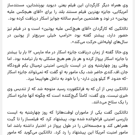
وی همراه دیگر کارگردان این فیلم یعنی دیوید بورنشتاین، مستندساز
آمریکایی، جایزه بهترین فیلم مستند بلند را برای «آقای هیچکس علیه
پوتین» در نود و هشتمین مراسم سالانه جوایز اسکار دریافت کرده بود.
تالانکین که کارگردان «آقای هیچ‌کس علیه پوتین» است و در فیلم نیز
حضور دارد، پیشتر گفته بود «ترامپ خیلی سریع‌تر از پوتین در
سال‌های اولیه‌اش حرکت می‌کند».
وی حالا گفته از زمان دریافت جایزه اسکار در ماه مارس، ۱۲ بار یا بیشتر
با جایزه اسکار پرواز کرده و هر بار هم هیچ مشکلی به بار نیامده بود. اما
وقتی روز چهارشنبه وی در ایست بازرسی امنیتی ترمینال یکم فرودگاه
جان.اف.کندی حاضر شد، یک مامور به او گفت که نمی‌تواند جایزه اسکار
-که حدود ۴ کیلو وزن دارد- را با خود به داخل هواپیما ببرد.
تالانکین پس از آن که به فرانکفورت رسید متوجه شد که از تندیس وی
خبری نیست. وی گفت: کاملاً گیج‌کننده است که چگونه آنها جایزه اسکار
را یک سلاح می‌دانند.
تالانکین گفت یکی از ماموران لوفت‌هانزا که روز چهارشنبه به ایست
بازرسی امنیتی فراخوانده شده بود، پیشنهاد کرد که فیلمساز را تا گیت
همراهی کند و مجسمه‌اش را در طول پرواز در اختیار داشته باشد اما
مامور امنیت آمریکا این پیشنهاد را رد کرد. تالانکین می‌گوید که مامور