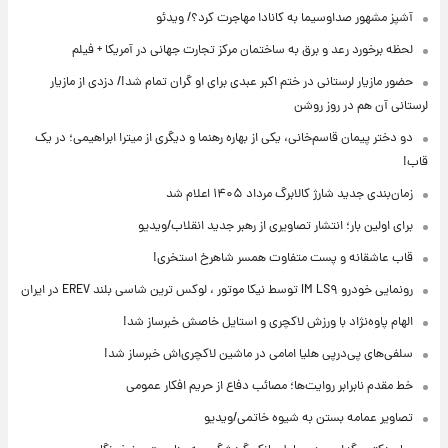
آشپز مشهور صداوسیما به کانادا مهاجرت کرد؟/ ویدئو
لحظه برخورد رعد و برق به ساختمان مرکز تجارت جهانی در آمریکا + فیلم
حضور مازیار لرستانی در ختم اکبر عبدی برای او گران تمام شد!/ دزدی از مازیار
لرستانی آن هم در روز روشن
دو دختر پیمان قاسم‌خانی، یکی از بهاره رهنما و دیگری از میترا ابراهیمی؛ در یک
قاب!
زمان‌بندی جدید شارژ کالابرگ مرداد ۱۴۰۵ اعلام شد
برای اولین بار؛ انتشار تصاویری از رهبر جدید انقلاب/ویدیو
قاب عاشقانه و پست متفاوت همسر شاهرخ استخری!
رونمایی خودرو IM LS۹ توسط نیکا موتور ، لوکس ترین شاسی بلند EREV در ایران
الهام پاوه‌نژاد با ورزش لاکچری و استایل خاصش خبرساز شد!
سلفی‌های پی‌درپی هلیا امامی در ماشین لاکچری‌اش خبرساز شد!
خط مقدم نابرابر روایت‌ها؛ مصائب دفاع از حریم افکار عمومی
تصاویر عمامه بستن به شیوه خاتمی/ویدیو