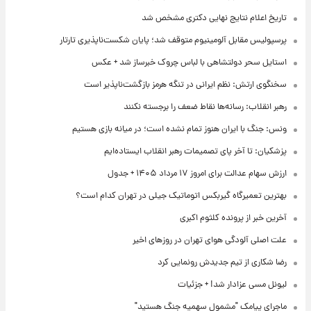
تاریخ اعلام نتایج نهایی دکتری مشخص شد
پرسپولیس مقابل آلومینیوم متوقف شد؛ پایان شکست‌ناپذیری تارتار
استایل سحر دولتشاهی با لباس چروک خبرساز شد + عکس
سخنگوی ارتش: نظم ایرانی در تنگه هرمز بازگشت‌ناپذیر است
رهبر انقلاب: رسانه‌ها نقاط ضعف را برجسته نکنند
ونس: جنگ با ایران هنوز تمام نشده است؛ در میانه بازی هستیم
پزشکیان: تا آخر پای تصمیمات رهبر انقلاب ایستاده‌ایم
ارزش سهام عدالت برای امروز ۱۷ مرداد ۱۴۰۵ + جدول
بهترین تعمیرگاه گیربکس اتوماتیک جیلی در تهران کدام است؟
آخرین خبر از پرونده کلثوم اکبری
علت اصلی آلودگی هوای تهران در روزهای اخیر
رضا شکاری از تیم جدیدش رونمایی کرد
لیونل مسی عزادار شد! + جزئیات
ماجرای پیامک "مشمول سهمیه جنگ هستید"