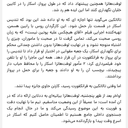
لوفت‌هانزا همچنین پیشنهاد داد که در طول پرواز، اسکار را در کابین
خلبان نگهداری کنند اما این ایده هم رد شد.
تالانکین می‌گوید تنها اجازه ای که به او داده شد این بود که تندیس
اسکار در قسمت بار حمل شود. این کارگردان روس با رابین هسمن،
تهیه‌کننده اجرایی فیلم «آقای هیچکس علیه پوتین نیست» که به زبان
روسی صحبت می‌کند، تماس گرفت تا در صحبت با ماموران، چیزی را
اشتباه متوجه نشود و در نهایت لوفت‌هانزا بدون داشتن چمدانی محکم
برای نگهداری اسکار، یک جعبه مقوایی در اختیار او قرار داد تا تندیس را
برای پرواز به فرانکفورت در آن قرار دهد. همه این ماجرا را او با تلفن
خود فیلمبرداری کرد: ۲ مأمور لوفت‌هانزا اسکار را با محافظ حباب دار
پیچیدند، برچسب آن را به او دادند و جعبه را برای حمل در پرواز
برداشتند.
اما وقتی تالانکین به فرانکفورت رسید، کارتن حاوی جایزه پیدا نشد.
اواخر بعد از ظهر پنجشنبه، لوفت‌هانزا بیانیه‌ای به ددلاین ارائه داد که در
آن آمده است: ما عمیقاً از این وضعیت متاسفیم. تیم ما با نهایت دقت
و فوریت به این موضوع رسیدگی می‌کند و ما در حال انجام یک
جستجوی داخلی جامع هستیم تا اطمینان حاصل کنیم که اسکار در
اسرع وقت پیدا و بازگردانده می‌شود.