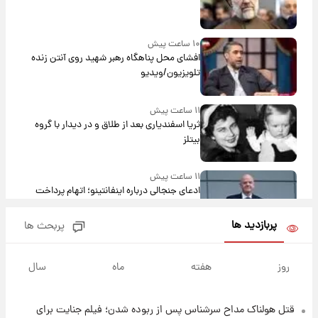
۱۰ ساعت پیش
افشای محل پناهگاه‌ رهبر شهید روی آنتن زنده
تلویزیون/ویدیو
۱۱ ساعت پیش
ثریا اسفندیاری بعد از طلاق و در دیدار با گروه
بیتلز
۱۱ ساعت پیش
ادعای جنجالی درباره اینفانتینو؛ اتهام پرداخت
پول به معشوقه با درآمد یوفا
پربازدید ها
پربحث ها
۱۱ ساعت پیش
هشدار درباره کمبود یک ماده معدنی؛ خطر
روز
هفته
ماه
سال
آلزایمر و زوال عقل افزایش می‌یابد؟
قتل هولناک مداح سرشناس پس از ربوده شدن؛ فیلم جنایت برای
۱۱ ساعت پیش