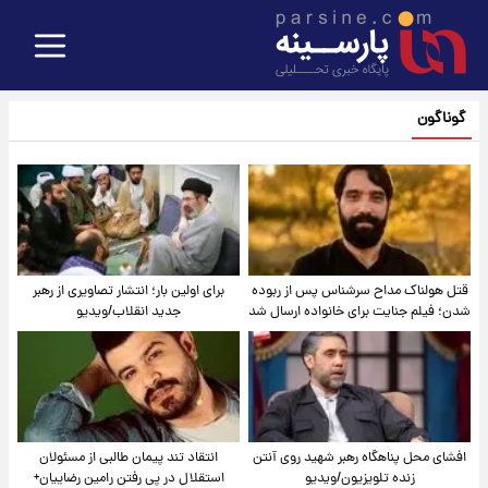
گوناگون
قتل هولناک مداح سرشناس پس از ربوده
برای اولین بار؛ انتشار تصاویری از رهبر
شدن؛ فیلم جنایت برای خانواده ارسال شد
جدید انقلاب/ویدیو
افشای محل پناهگاه‌ رهبر شهید روی آنتن
انتقاد تند پیمان طالبی از مسئولان
زنده تلویزیون/ویدیو
استقلال در پی رفتن رامین رضاییان+