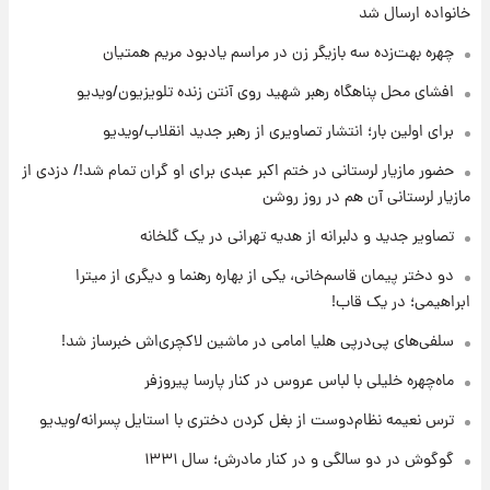
انتقاد تند پیمان طالبی از مسئولان استقلال در
خانواده ارسال شد
پی رفتن رامین رضاییان+ عکس
چهره بهت‌زده سه بازیگر زن در مراسم یادبود مریم همتیان
۱۲ ساعت پیش
افشای محل پناهگاه‌ رهبر شهید روی آنتن زنده تلویزیون/ویدیو
قیمت گوشت گوساله و گوسفند امروز شنبه ۱۷
برای اولین بار؛ انتشار تصاویری از رهبر جدید انقلاب/ویدیو
مرداد ۱۴۰۵ +جدول
حضور مازیار لرستانی در ختم اکبر عبدی برای او گران تمام شد!/ دزدی از
۱۲ ساعت پیش
مازیار لرستانی آن هم در روز روشن
با قدرتمندترین و بادوام ترین تانک جهان آشنا
شوید+ فیلم
تصاویر جدید و دلبرانه از هدیه تهرانی در یک گلخانه
دو دختر پیمان قاسم‌خانی، یکی از بهاره رهنما و دیگری از میترا
۱۳ ساعت پیش
ابراهیمی؛ در یک قاب!
قیمت طلا ۱۸عیار امروز شنبه ۱۷ مرداد ۱۴۰۵
+جدول
سلفی‌های پی‌درپی هلیا امامی در ماشین لاکچری‌اش خبرساز شد!
ماه‌چهره خلیلی با لباس عروس در کنار پارسا پیروزفر
۱۳ ساعت پیش
قیمت محصولات ایران‌خودرو و سایپا امروز شنبه
ترس نعیمه نظام‌دوست از بغل کردن دختری با استایل پسرانه/ویدیو
۱۷ مرداد ۱۴۰۵
گوگوش در دو سالگی و در کنار مادرش؛ سال ۱۳۳۱