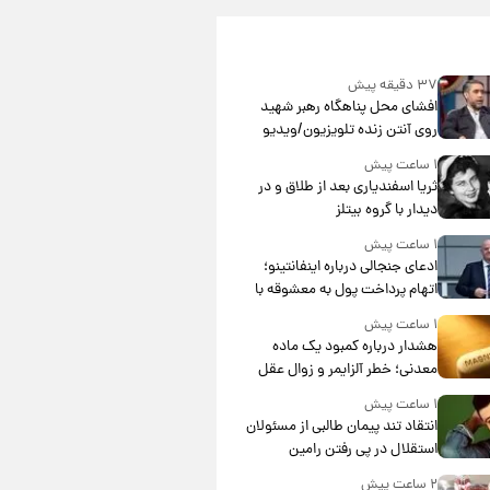
۳۷ دقیقه پیش
افشای محل پناهگاه‌ رهبر شهید
روی آنتن زنده تلویزیون/ویدیو
۱ ساعت پیش
ثریا اسفندیاری بعد از طلاق و در
دیدار با گروه بیتلز
۱ ساعت پیش
ادعای جنجالی درباره اینفانتینو؛
اتهام پرداخت پول به معشوقه با
درآمد یوفا
۱ ساعت پیش
هشدار درباره کمبود یک ماده
معدنی؛ خطر آلزایمر و زوال عقل
افزایش می‌یابد؟
۱ ساعت پیش
انتقاد تند پیمان طالبی از مسئولان
استقلال در پی رفتن رامین
رضاییان+ عکس
۲ ساعت پیش