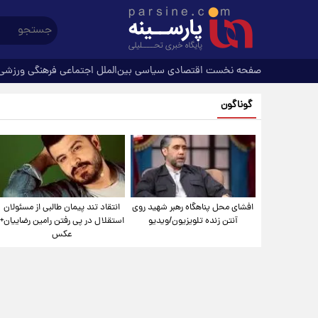
صفحه نخست
اقتصادی
سیاسی
بین‌الملل
اجتماعی
فرهنگی
ورزشی
گوناگون
افشای محل پناهگاه‌ رهبر شهید روی
انتقاد تند پیمان طالبی از مسئولان
آنتن زنده تلویزیون/ویدیو
استقلال در پی رفتن رامین رضاییان+
عکس