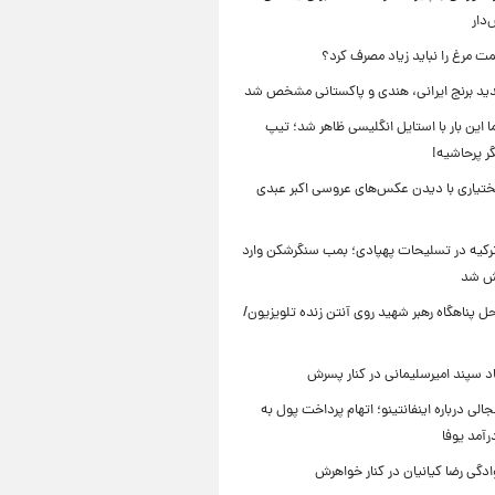
دار
ت مرغ را نباید زیاد مصرف کرد؟
د برنج ایرانی، هندی و پاکستانی مشخص شد
ما این بار با استایل انگلیسی ظاهر شد؛ تیپ
ر پرحاشیه!
تیاری با دیدن عکس‌های عروسی اکبر عبدی
 ترکیه در تسلیحات پهپادی؛ بمب سنگرشکن وارد
یش شد
 پناهگاه‌ رهبر شهید روی آنتن زنده تلویزیون/
سپند امیرسلیمانی در کنار پسرش
الی درباره اینفانتینو؛ اتهام پرداخت پول به
رآمد یوفا
دگی رضا کیانیان در کنار خواهرش