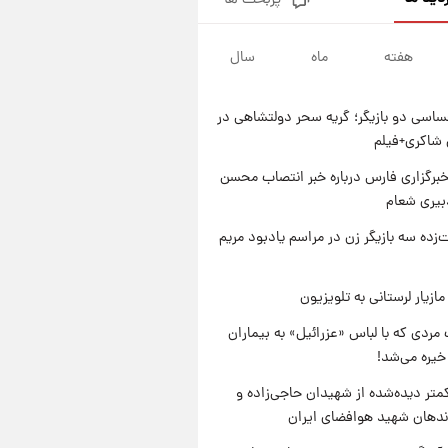
پربحث ها
تصاویر کمتر دیده‌شده از شهیدان
حاجی‌زاده و باقری؛ فرماندهان
شهید هوافضای ایران
هفته
ماه
سال
۱ روز پیش
قیمت خودروهای سایپا تغییر کرد؛
لیست قیمت جمعه ۱۶ مرداد
اسی دو بازیگر؛ گریه سحر دولتشاهی در
منتشر شد
۱ روز پیش
شاکری+فیلم
جدول قیمت ایران‌خودرو امروز
جمعه ۱۶ مرداد؛ قیمت‌ها تغییر کرد
برگزاری فارس درباره خبر انتصاب محسن
بیری شعام
۱ روز پیش
قیمت طلا و سکه امروز جمعه ۱۶
‌زده سه بازیگر زن در مراسم یادبود مریم
مرداد ۱۴۰۵ +جدول
ازیار لرستانی به تلویزیون
مردی که با لباس «عزرائیل» به بیماران
خیره می‌شد!
متر دیده‌شده از شهیدان حاجی‌زاده و
اندهان شهید هوافضای ایران