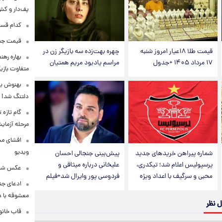
پف‌دار و کش‌
کدام قسم
قیمت جدی
قیمت طلا ۱۸عیار امروز شنبه
چهره بهت‌زده سه بازیگر زن در
بهاره رهن
۱۷ مرداد ۱۴۰۵ +جدول
مراسم یادبود مریم همتیان
متفاوت بازیگ
بهنوش بخ
دلتنگ شد!
گام تازه
مرحله آزما
افشای محل
ویدیو
شماره پیراهن خریدهای جدید
پیش‌بینی جنجالی احسان
پرسپولیس اعلام شد؛ تیکدری،
علیخانی درباره میثاقی و
عکس شاد 
محبی و سرگیف با اعداد ویژه
فردوسی پور وایرال شد+فیلم
ادعای جنج
معشوقه با د
ل نظر
قاب خانوا