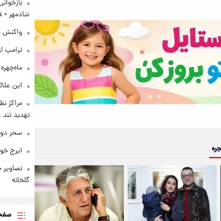
بازخوان
شادمهر + ف
واکنش هم
ترامپ از
ماه‌چهره
این علائ
مراکز نظ
تهدید تند
سحر دول
جره
ایرج خو
تصاویر ج
گلخانه
صفحه