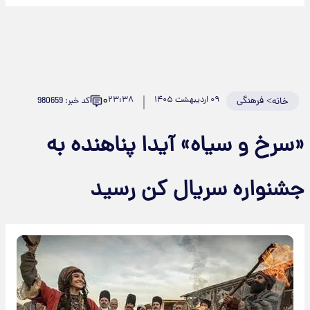
۰
>
فرهنگی
۰۹ اردیبهشت ۱۴۰۵
۲۳:۳۸
کد خبر: 980659
خانه
سرخ و سیاه» آیدا پناهنده به
شنواره سریال کن رسید