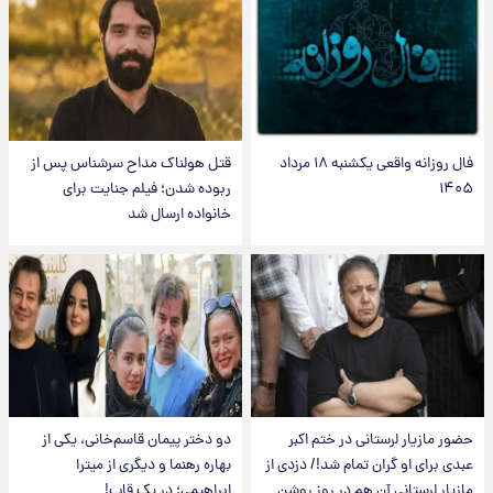
فال روزانه واقعی یکشنبه ۱۸ مرداد
قتل هولناک مداح سرشناس پس از
۱۴۰۵
ربوده شدن؛ فیلم جنایت برای
خانواده ارسال شد
حضور مازیار لرستانی در ختم اکبر
دو دختر پیمان قاسم‌خانی، یکی از
عبدی برای او گران تمام شد!/ دزدی از
بهاره رهنما و دیگری از میترا
مازیار لرستانی آن هم در روز روشن
ابراهیمی؛ در یک قاب!