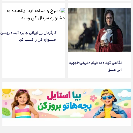
کارگردان زن ایرانی جایزه آینده روشن
جشنواره کن را کسب کرد
نگاهی کوتاه به فیلم «تی‌تی»؛چهره
آبی عشق