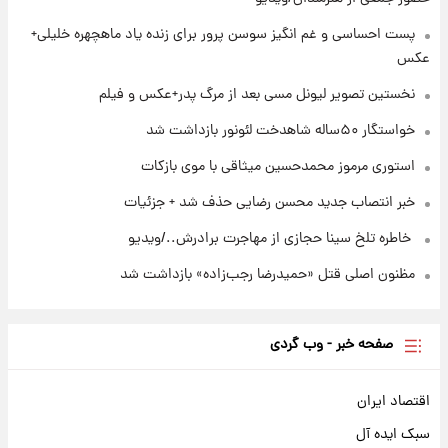
۲۰ ساعت پیش
پست احساسی و غم انگیز سوسن پرور برای زنده یاد ماهچهره خلیلی+
استوری مرموز محمدحسین میثاقی با موی
عکس
بازکات
نخستین تصویر لیونل مسی بعد از مرگ پدر+عکس و فیلم
خواستگار ۵۰ساله شاهدخت لئونور بازداشت شد
استوری مرموز محمدحسین میثاقی با موی بازکات
خبر انتصاب جدید محسن رضایی حذف شد + جزئیات
⁨ خاطره تلخ سینا حجازی از مهاجرت برادرش../ویدیو
مظنون اصلی قتل «حمیدرضا رجب‌زاده» بازداشت شد
صفحه خبر - وب گردی
اقتصاد ایران
سبک ایده آل