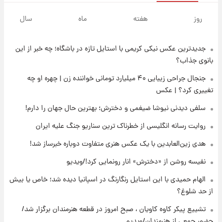
۱۳ ساعت پیش
خبر انتصاب جدید محسن رضایی حذف شد +
روز
هفته
ماه
سال
جزئیات
جدیدترین عکس نیکی کریمی با استایل تازه در باشگاه؛ چه خبر از این
۱۴ ساعت پیش
پست جدید محسن رضایی در شورای عالی امنیت
بانوی جذاب؟
ملی
جنجال جراحی زیبایی ۴۰ میلیارد تومانی خواننده زن | چهره او چه
تغییری کرد؟ | عکس
۱۸ ساعت پیش
آتش‌سوزی در لوناپارک شیراز؛ آخرین وضعیت
سلفی دیدنی نیوشا ضیغمی و دخترش؛ بهترین حال جهان را دارم!
خزندگان خطرناک پس از حادثه
روایت رسانه انگلیسی از خطرناک ترین سناریو جنگ علیه ایران
۱۹ ساعت پیش
هدی زین‌العابدین با یک عکس هنری متفاوت دوباره خبرساز شد!
خواستگار ۵۰ساله شاهدخت لئونور بازداشت شد
نفیسه روشن از «دخترش» انار رونمایی کرد!/ویدیو
الهام حمیدی با این استایل رنگارنگ در اسپانیا دیده شد؛ خاص یا بیش
۱۹ ساعت پیش
از حد شلوغ؟
نخستین تصویر لیونل مسی بعد از مرگ
پدر+عکس و فیلم
تشییع پیکر کاوه کاویان ، صبح امروز در قطعه هنرمندان برگزار شد/
حضور جمعی از هنرمندان/ویدیو