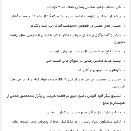
خبر انتصاب جدید محسن رضایی حذف شد + جزئیات
پزشکیان: ما امروز نیازمند دانشمندانی هستیم که گره از مشکلات جامعه بگشایند
هشدار جدی همتی در خصوص ممنوعیت اضافه ‌برداشت بانک‌ها
دیدار و گفت‌وگوی پزشکیان با رهبر معظم انقلاب همزمان با سومین سال ریاست
جمهوری
⁨ خاطره تلخ سینا حجازی از مهاجرت برادرش../ویدیو
پست جدید محسن رضایی در شورای عالی امنیت ملی
نکونام رسما سرمربی تراکتور شد
هشدار در خصوص جراحی های زیبایی: از بازار سیاه و مواد فله ای تا جراحی های
زیر زمینی
تشییع پیکر کاوه کاویان ، صبح امروز در قطعه هنرمندان برگزار شد/حضور جمعی از
هنرمندان/ویدیو
خانه ارواح در دل جنگل های سرسبز مازندران + عکس
تاکید سخنگوی سپاه پاسداران بر حفظ تنگه هرمز تا پذیرفتن همه شروط ایران