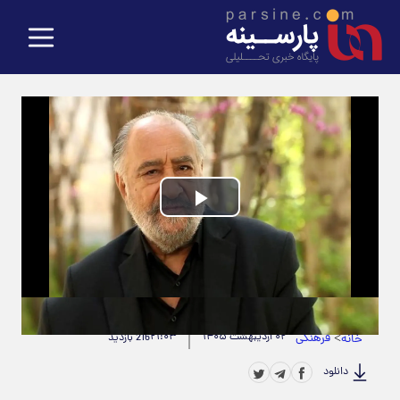
Play
Video
حجم ویدیو: 4.40M
|
مدت زمان ویدیو: 00:01:44
>
فرهنگی
۰۲ اردیبهشت ۱۴۰۵
۲۱:۰۳
خانه
216 بازدید
دانلود