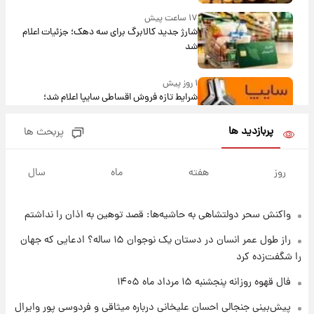
۱۷ ساعت پیش
شارژ جدید کالابرگ برای سه دهک؛ جزئیات اعلام
شد
۱ روز پیش
شرایط تازه فروش اقساطی سایپا اعلام شد؛
شاهین، کوییک، اطلس، سهند و ساینا با اقساط
بلندمدت + جدول
پربازدید ها
پربحث ها
۱ روز پیش
سیگنال‌های جدید برای بازار طلا؛ پیش‌بینی
روز
هفته
ماه
سال
قیمت سکه و طلا فردا
واکنش سحر دولتشاهی به حاشیه‌ها: قصد توهین به اذان را نداشتم
۲۳ ساعت پیش
فال حافظ پنجشنبه ۱۵ مرداد ماه ۱۴۰۵
راز طول عمر انسان در دستان یک نوجوان ۱۵ ساله؟ ادعایی که جهان
را شگفت‌زده کرد
۱ روز پیش
فال قهوه روزانه پنجشنبه ۱۵ مرداد ماه ۱۴۰۵
فال قهوه روزانه پنجشنبه ۱۵ مرداد ماه ۱۴۰۵
پیش‌بینی جنجالی احسان علیخانی درباره میثاقی و فردوسی پور وایرال