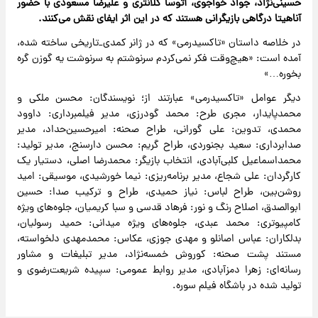
حسینی‌نژاد، جواد خواجوی، آتوسا کلانتری و علیرضا مسعودی با حضور
آناهیتا درگاهی بازیگرانی هستند که در این اثر ایفای نقش می‌کنند.
در خلاصه داستان «تاکسیدرمی» که در ژانر کمدی_تاریخی ساخته شده،
آمده است: «هیچ‌وقت فکر نمی‌کردم سرنوشتم به سرنوشت یه گوزن گره
بخوره…»
دیگر عوامل «تاکسیدرمی» عبارتند از؛ نویسندگان: محسن ملکی و
محمدپایدار، مجری طرح: محمد گودرزی، مدیر فیلمبرداری: داوود
محمدی، تدوین: علی گورانی، طراح صحنه: امیرحسین‌حداد، مدیر
صدابرداری: سعید بجنوردی، طراح گریم: محسن دارسنج، مدیر تولید:
محمداسماعیل کلبی‌آبادی، انتخاب بازیگر: محمدرضا اصلی، دستیار یک
کارگردان: علی شجاع، مدیر برنامه‌ریزی: نیما خورشیدی، موسیقی: امید
روشن‌بین، طراح لباس: نیاز حمیدی، طراح و ترکیب صدا: حسین
ابوالصدق، اصلاح رنگ و نور: فرهاد قدسی و سبا کریمیان، جلوه‌های ویژه
کامپیوتری: محمد عبدی، جلوه‌های ویژه میدانی: حمید رسولیان،
بدلکاران: عباس اصانلو و مهدی جوزی، عکاس: محمدمهدی دلخواسته،
مستند پشت صحنه: کوروش خمسه‌نژاد، مدیر تبلیغات و مشاور
رسانه‌ای: زهرا دمزآبادی، مدیر روابط عمومی: سپیده شریعت‌رضوی و
تولید شده در باشگاه فیلم سوره.