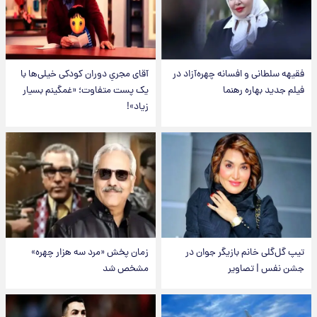
فقیهه سلطانی و افسانه چهره‌آزاد در
آقای مجریِ دوران کودکی خیلی‌ها با
فیلم جدید بهاره رهنما
یک پست متفاوت؛ «غمگینم بسیار
زیاد»!
تیپ گل‌گلی خانم بازیگر جوان در
زمان پخش «مرد سه هزار چهره»
جشن نفس | تصاویر
مشخص شد