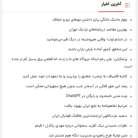
آخرین اخبار
چهار ماسک خانگی برای داشتن موهای نرم و شفاف
بهترین مقاصد دریاچه‌های نزدیک تهران
در ششم اوت؛ وقتی هیروشیما در دیگ قیر می‌جوشید
این مناطق کشور آماده بارش باران باشند
پزشکیان: علی رغم اینکه نیروگاه های ما را زدند اما قطعی برق بسیار کم تر شده
است
کنایه قالیباف به ترامپ: حقایق را بپذیرید و به تعهدات خود عمل کنید
رصد این صور فلکی در آسمان شب بدون هیچ تجهیزاتی ممکن است
چت متنی نامحدود و رایگان در ChatGPT
شرایط تفاهم‌نامه به نفع ایران بهبود یافت
سعید عزت‌اللهی ارزشمندترین هافبک فوتبال ایران
نظرات شنیدنی نیک آفرید سماواتی درباره مهدی پاکدل + فیلم
متن اولیۀ طرح راهبردی مدیریت تنگه هرمز منتشر شد