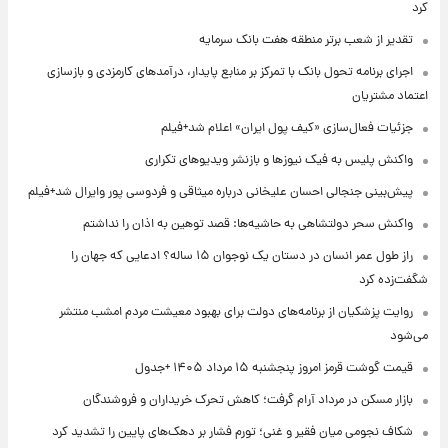
کرد
تقدیر از شعب برتر منطقه هفت بانک سرمایه
اجرای برنامه تحول بانک با تمرکز بر منابع پایدار، درآمدهای کارمزدی و بازسازی
اعتماد مشتریان
جزئیات فعال‌سازی «کیف پول ایران» اعلام شد+فیلم
واکنش پلیس به فیک نیوزها و بازنشر ویدیوهای تکراری
پیش‌بینی جنجالی احسان علیخانی درباره میثاقی و فردوسی پور وایرال شد+فیلم
واکنش سحر دولتشاهی به حاشیه‌ها: قصد توهین به اذان را نداشتم
راز طول عمر انسان در دستان یک نوجوان ۱۵ ساله؟ ادعایی که جهان را
شگفت‌زده کرد
روایت پزشکیان از برنامه‌های دولت برای بهبود معیشت مردم امشب منتشر
می‌شود
قیمت گوشت قرمز امروز پنجشنبه ۱۵ مرداد ۱۴۰۵ +جدول
بازار مسکن در مرداد آرام گرفت؛ کاهش تحرک خریداران و فروشندگان
شکاف نجومی میان فقیر و غنی؛ تورم فشار بر دهک‌های پایین را تشدید کرد