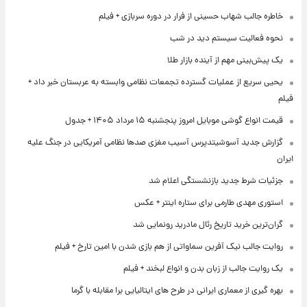
خاطره جالب شهاب حسینی از فرار در دوره سربازی + فیلم
نحوه فعالیت سیستم دید در شب
یک پیش‌بینی مهم از آینده بازار طلا
یحیی سریع از عملیات گسترده تجمعات نظامی وابسته به عربستان خبر داد +
فیلم
قیمت انواع گوشی موبایل امروز پنجشنبه ۱۵ مرداد ۱۴۰۵ + جدول
گزارش جدید آسوشیتدپرس آسیب مغزی صدها نظامی آمریکایی در جنگ علیه
ایران
جزئیات شرط جدید بازنشستگی اعلام شد
استوری مهدی طارمی برای ستاره اینتر + عکس
گران‌ترین خرید تاریخ رئال مادرید رونمایی شد
روایت جالب نیک آفرین سماواتی از هم بازی شدن با امین تارخ + فیلم
یک روایت جالب از زبان بدن و انواع لبخند + فیلم
بهره گیری از معماری ایرانی در طرح های ایتالیایی برا مقابله با گرما