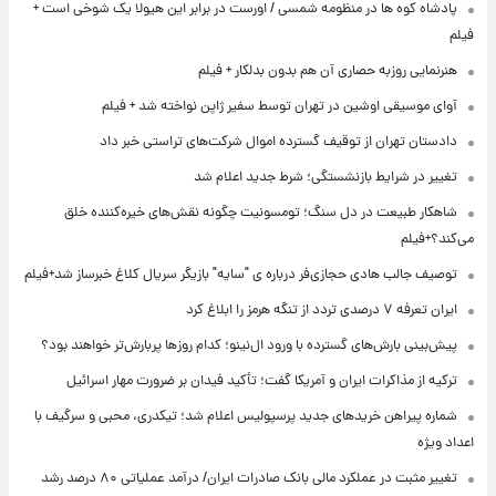
پادشاه کوه ها در منظومه شمسی / اورست در برابر این هیولا یک شوخی است +
فیلم
هنرنمایی روزبه حصاری آن هم بدون بدلکار + فیلم
آوای موسیقی اوشین در تهران توسط سفیر ژاپن نواخته شد + فیلم
دادستان تهران از توقیف گسترده اموال شرکت‌های تراستی خبر داد
تغییر در شرایط بازنشستگی؛ شرط جدید اعلام شد
شاهکار طبیعت در دل سنگ؛ تومسونیت چگونه نقش‌های خیره‌کننده خلق
می‌کند؟+فیلم
توصیف جالب هادی حجازی‌فر درباره ی "سایه" بازیگر سریال کلاغ خبرساز شد+فیلم
ایران تعرفه ۷ درصدی تردد از تنگه هرمز را ابلاغ کرد
پیش‌بینی بارش‌های گسترده با ورود ال‌نینو؛ کدام روزها پربارش‌تر خواهند بود؟
ترکیه از مذاکرات ایران و آمریکا گفت؛ تأکید فیدان بر ضرورت مهار اسرائیل
شماره پیراهن خریدهای جدید پرسپولیس اعلام شد؛ تیکدری، محبی و سرگیف با
اعداد ویژه
تغییر مثبت در عملکرد مالی بانک صادرات ایران/ درآمد عملیاتی ۸۰ درصد رشد