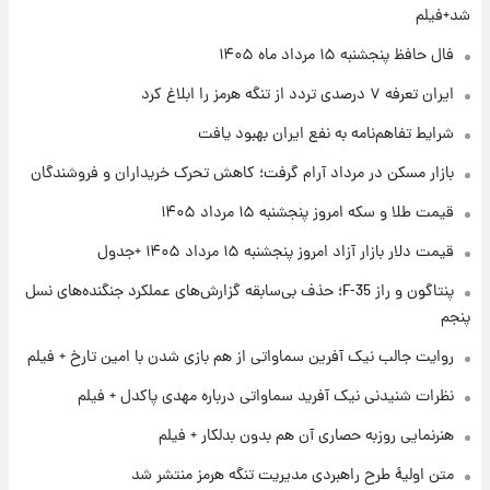
شد+فیلم
۱ روز پیش
فال حافظ پنجشنبه ۱۵ مرداد ماه ۱۴۰۵
فال روزانه واقعی پنجشنبه ۱۵ مرداد ۱۴۰۵
ایران تعرفه ۷ درصدی تردد از تنگه هرمز را ابلاغ کرد
شرایط تفاهم‌نامه به نفع ایران بهبود یافت
۱ روز پیش
بازار مسکن در مرداد آرام گرفت؛ کاهش تحرک خریداران و فروشندگان
ارزش سهام عدالت برای امروز چهارشنبه ۱۴ مرداد
+ جدول
قیمت طلا و سکه امروز پنجشنبه ۱۵ مرداد ۱۴۰۵
قیمت دلار بازار آزاد امروز پنجشنبه ۱۵ مرداد ۱۴۰۵ +جدول
۱ روز پیش
آغاز طرح جدید فروش مشارکت در تولید سایپا؛
پنتاگون و راز F-35؛ حذف بی‌سابقه گزارش‌های عملکرد جنگنده‌های نسل
نام خودرو، مبلغ پیش پرداخت و زمان تحویل |
پنجم
سود مشارکت چند درصد است؟
روایت جالب نیک آفرین سماواتی از هم بازی شدن با امین تارخ + فیلم
نظرات شنیدنی نیک آفرید سماواتی درباره مهدی پاکدل + فیلم
هنرنمایی روزبه حصاری آن هم بدون بدلکار + فیلم
متن اولیۀ طرح راهبردی مدیریت تنگه هرمز منتشر شد